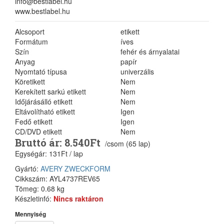
info@bestlabel.hu
www.bestlabel.hu
Alcsoport
etikett
Formátum
íves
Szín
fehér és árnyalatai
Anyag
papír
Nyomtató típusa
univerzális
Köretikett
Nem
Kerekített sarkú etikett
Nem
Időjárásálló etikett
Nem
Eltávolítható etikett
Igen
Fedő etikett
Igen
CD/DVD etikett
Nem
Bruttó ár: 8.540Ft
/csom (65 lap)
Egységár: 131Ft / lap
Gyártó:
AVERY ZWECKFORM
Cikkszám: AYL4737REV65
Tömeg: 0.68 kg
Készletinfó:
Nincs raktáron
Mennyiség