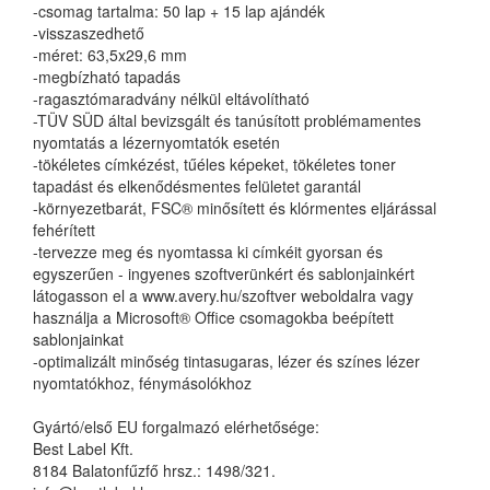
-csomag tartalma: 50 lap + 15 lap ajándék
-visszaszedhető
-méret: 63,5x29,6 mm
-megbízható tapadás
-ragasztómaradvány nélkül eltávolítható
-TÜV SÜD által bevizsgált és tanúsított problémamentes
nyomtatás a lézernyomtatók esetén
-tökéletes címkézést, tűéles képeket, tökéletes toner
tapadást és elkenődésmentes felületet garantál
-környezetbarát, FSC® minősített és klórmentes eljárással
fehérített
-tervezze meg és nyomtassa ki címkéit gyorsan és
egyszerűen - ingyenes szoftverünkért és sablonjainkért
látogasson el a www.avery.hu/szoftver weboldalra vagy
használja a Microsoft® Office csomagokba beépített
sablonjainkat
-optimalizált minőség tintasugaras, lézer és színes lézer
nyomtatókhoz, fénymásolókhoz
Gyártó/első EU forgalmazó elérhetősége:
Best Label Kft.
8184 Balatonfűzfő hrsz.: 1498/321.