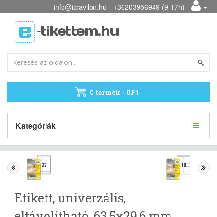
info@itpavilon.hu
+36203956949 (9-17h)
0 termék - 0Ft
Kategóriák
Etikett, univerzális,
eltávolítható, 63,5x29,6 mm,