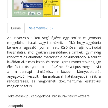
Leírás
Vélemények (0)
Az univerzális etikett segítségével egyszerűen és gyorsan
megjelölheti iratait vagy termékeit, anélkül hogy aggódnia
kellene a ragasztó nyomai miatt. Különösen ajánlott irodai
használatra, ahol gyakran cserélődnek a címkék, így mindig
rendezett és átlátható maradhat a dokumentáció. A felület
kiválóan alkalmas lézer- és tintasugaras nyomtatókhoz, így
éles és tartós nyomatokat készíthet. Ez a típus megkönnyíti
a mindennapi címkézést, miközben környezetbarát
anyagokból készült. Használatával hatékonyabbá válik a
rendszerezés, és megőrizheti dokumentumai esztétikus
megjelenését is.
Tökéletesek pl. céglogókhoz, brossúrák felcímkézésre.
-öntapadó