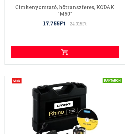
Címkenyomtató, hőtranszferes, KODAK
"M50"
17.755Ft
24.315Ft
RAKTÁRON
Akció