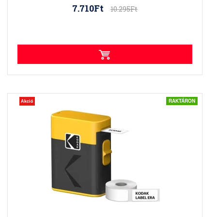
7.710Ft
10.295Ft
RAKTÁRON
Akció