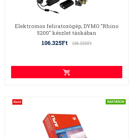
Elektromos feliratozógép, DYMO "Rhino
5200" készlet táskában
106.325Ft
136.320Ft
RAKTÁRON
Akció