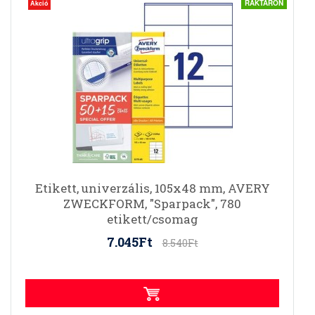
RAKTÁRON
Akció
Etikett, univerzális, 105x48 mm, AVERY
ZWECKFORM, "Sparpack", 780
etikett/csomag
7.045Ft
8.540Ft