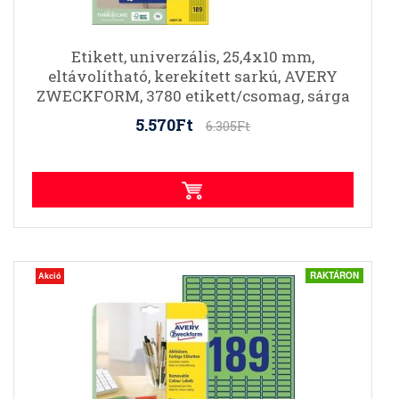
Etikett, univerzális, 25,4x10 mm,
eltávolítható, kerekített sarkú, AVERY
ZWECKFORM, 3780 etikett/csomag, sárga
5.570Ft
6.305Ft
RAKTÁRON
Akció