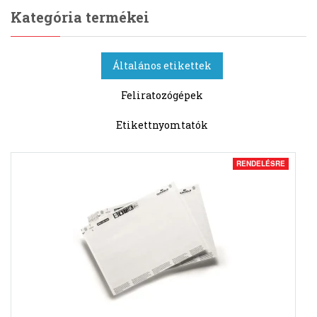
Kategória termékei
Általános etikettek
Feliratozógépek
Etikettnyomtatók
RENDELÉSRE