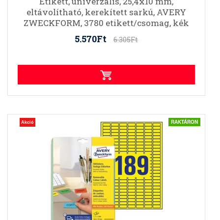
Etikett, univerzális, 25,4x10 mm,
eltávolítható, kerekített sarkú, AVERY
ZWECKFORM, 3780 etikett/csomag, kék
5.570Ft
6.305Ft
RAKTÁRON
Akció