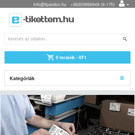
info@itpavilon.hu
+36203956949 (9-17h)
0 termék - 0Ft
Kategóriák