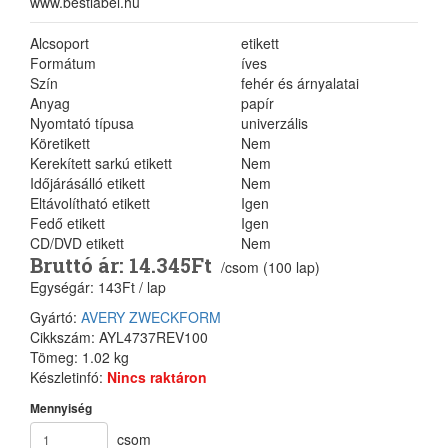
www.bestlabel.hu
Alcsoport
etikett
Formátum
íves
Szín
fehér és árnyalatai
Anyag
papír
Nyomtató típusa
univerzális
Köretikett
Nem
Kerekített sarkú etikett
Nem
Időjárásálló etikett
Nem
Eltávolítható etikett
Igen
Fedő etikett
Igen
CD/DVD etikett
Nem
Bruttó ár: 14.345Ft
/csom (100 lap)
Egységár: 143Ft / lap
Gyártó:
AVERY ZWECKFORM
Cikkszám: AYL4737REV100
Tömeg: 1.02 kg
Készletinfó:
Nincs raktáron
Mennyiség
csom