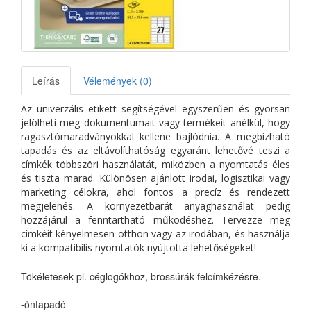
Leírás
Vélemények (0)
Az univerzális etikett segítségével egyszerűen és gyorsan
jelölheti meg dokumentumait vagy termékeit anélkül, hogy
ragasztómaradványokkal kellene bajlódnia. A megbízható
tapadás és az eltávolíthatóság egyaránt lehetővé teszi a
címkék többszöri használatát, miközben a nyomtatás éles
és tiszta marad. Különösen ajánlott irodai, logisztikai vagy
marketing célokra, ahol fontos a precíz és rendezett
megjelenés. A környezetbarát anyaghasználat pedig
hozzájárul a fenntartható működéshez. Tervezze meg
címkéit kényelmesen otthon vagy az irodában, és használja
ki a kompatibilis nyomtatók nyújtotta lehetőségeket!
Tökéletesek pl. céglogókhoz, brossúrák felcímkézésre.
-öntapadó