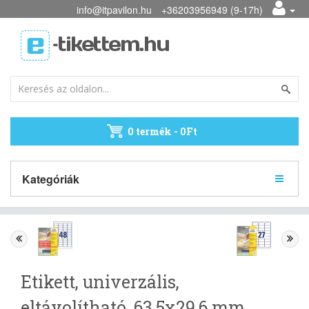
info@itpavilon.hu
+36203956949 (9-17h)
0 termék - 0Ft
Kategóriák
Etikett, univerzális,
eltávolítható, 63,5x29,6 mm,