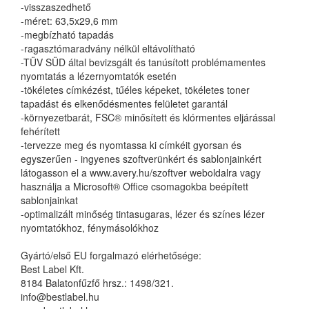
-visszaszedhető
-méret: 63,5x29,6 mm
-megbízható tapadás
-ragasztómaradvány nélkül eltávolítható
-TÜV SÜD által bevizsgált és tanúsított problémamentes
nyomtatás a lézernyomtatók esetén
-tökéletes címkézést, tűéles képeket, tökéletes toner
tapadást és elkenődésmentes felületet garantál
-környezetbarát, FSC® minősített és klórmentes eljárással
fehérített
-tervezze meg és nyomtassa ki címkéit gyorsan és
egyszerűen - ingyenes szoftverünkért és sablonjainkért
látogasson el a www.avery.hu/szoftver weboldalra vagy
használja a Microsoft® Office csomagokba beépített
sablonjainkat
-optimalizált minőség tintasugaras, lézer és színes lézer
nyomtatókhoz, fénymásolókhoz
Gyártó/első EU forgalmazó elérhetősége:
Best Label Kft.
8184 Balatonfűzfő hrsz.: 1498/321.
info@bestlabel.hu