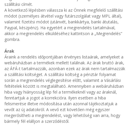
szállítási címét.
A következő lépésben válassza ki az Önnek megfelelő szállítási
módot (személyes átvétel vagy futárszolgálat vagy MPL által),
valamint fizetési módot (utánvét, bankkártya, banki átutalás,
Paypal, készpénz). Ha egyetért a megrendelés tartalmával,
akkor a megrendelés elküldéséhez kattintson a „Megrendelés”
gombra.
Árak
Áraink a rendelés időpontjában érvényes listaárak, amelyeket a
webáruházban a termékek mellett találnak. Az árak bruttó árak,
az ÁFÁ-t tartalmazzák, azonban ezek az árak nem tartalmazzák
a szállítási költséget. A szállítási költség a pénztár folyamat
során a megrendelés véglegesítése előtt, valamint a Vásárlási
feltételek között is megtalálható. Amennyiben a webáruházban
hiba vagy hiányosság lép fel a termékeknél vagy az áraknál,
fenntartjuk a jogot a korrekcióra. Ilyen esetben a hiba
felismerése illetve módosítása után azonnal tájékoztatjuk a
vevőt az új adatokról. A vevő ezt követően még egyszer
megerősítheti a megrendelést, vagy lehetőség van arra, hogy
bármely fél elálljon a szerződéstől.