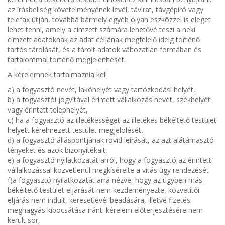
az írásbeliség követelményének levél, távirat, távgépíró vagy
telefax útján, továbbá bármely egyéb olyan eszközzel is eleget
lehet tenni, amely a címzett számára lehetővé teszi a neki
címzett adatoknak az adat céljának megfelelő ideig történő
tartós tárolását, és a tárolt adatok változatlan formában és
tartalommal történő megjelenítését.
A kérelemnek tartalmaznia kell
a) a fogyasztó nevét, lakóhelyét vagy tartózkodási helyét,
b) a fogyasztói jogvitával érintett vállalkozás nevét, székhelyét
vagy érintett telephelyét,
c) ha a fogyasztó az illetékességet az illetékes békéltető testület
helyett kérelmezett testület megjelölését,
d) a fogyasztó álláspontjának rövid leírását, az azt alátámasztó
tényeket és azok bizonyítékait,
e) a fogyasztó nyilatkozatát arról, hogy a fogyasztó az érintett
vállalkozással közvetlenül megkísérelte a vitás ügy rendezését
f)a fogyasztó nyilatkozatát arra nézve, hogy az ügyben más
békéltető testület eljárását nem kezdeményezte, közvetítői
eljárás nem indult, keresetlevél beadására, illetve fizetési
meghagyás kibocsátása iránti kérelem előterjesztésére nem
került sor,