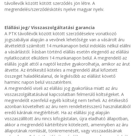
távollevők között kötött szerződés jön létre. A
megrendelés/szerződéskötés nyelve magyar nyelv.
Elállási jog/ Visszaszolgáltatási garancia
A PTK távollévők között kötött szerződésekre vonatkozó
jogszabályai alapján a vevőnek lehetősége van a vásárolt áru
átvételétől számított 14 munkanapon belül indoklás nélkül elállni
a vásárlástól. Írásban történő elállás esetén elegendő az elállási
nyilatkozatot elküldeni 14 munkanapon belül. A megrendelő az
elállás jogát attól a naptól kezdve gyakorolhatja, amikor az árut
átvette. Az értékesítő köteles a megrendelő által kifizetett
összeget haladéktalanul, de legkésőbb az elállást követő
harminc napon belül visszatéríteni.
A megrendelő viseli az elállási jog gyakorlása miatt az áru
visszaszolgáltatásával kapcsolatban felmerülő költségeket. A
megrendelőt ezenfelül egyéb költség nem terheli. Az értékesítő
azonban követelheti az áru nem rendeltetésszerű használatából
eredő kárának megtérítését. Ha az elállási jog alapján
visszaszállított áru nincs kifogástalan, újra eladható állapotban,
akkor a megrendelő kártérítésre kötelezett, amennyiben az áru
állapotának romlását, tönkremenését, vagy visszaadásának