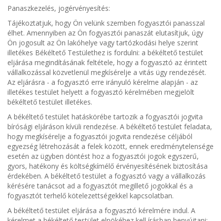
Panaszkezelés, jogérvényesítés:
Tájékoztatjuk, hogy Ön velünk szemben fogyasztói panasszal
élhet. Amennyiben az Ön fogyasztói panaszát elutasítjuk, úgy
Ön jogosult az Ön lakóhelye vagy tartózkodási helye szerint
illetékes Békéltető Testülethez is fordulni: a békéltető testület
eljárása megindításának feltétele, hogy a fogyasztó az érintett
vállalkozással közvetlenül megkísérelje a vitás ügy rendezését.
Az eljárásra - a fogyasztó erre irányuló kérelme alapján - az
illetékes testület helyett a fogyasztó kérelmében megjelölt
békéltető testület illetékes.
A békéltető testület hatáskörébe tartozik a fogyasztói jogvita
bírósági eljáráson kívüli rendezése. A békéltető testület feladata,
hogy megkísérelje a fogyasztói jogvita rendezése céljából
egyezség létrehozását a felek között, ennek eredménytelensége
esetén az ügyben döntést hoz a fogyasztói jogok egyszerű,
gyors, hatékony és költségkímélő érvényesítésének biztosítása
érdekében. A békéltető testület a fogyasztó vagy a vállalkozás
kérésére tanácsot ad a fogyasztót megillető jogokkal és a
fogyasztót terhelő kötelezettségekkel kapcsolatban.
A békéltető testület eljárása a fogyasztó kérelmére indul. A
kérelmet a békéltető testület elnökéhez kell írásban benyújtani: