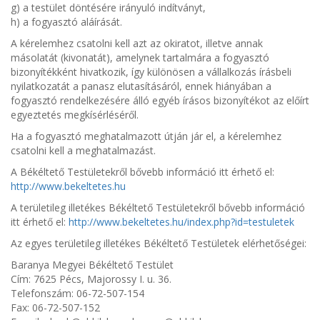
g) a testület döntésére irányuló indítványt,
h) a fogyasztó aláírását.
A kérelemhez csatolni kell azt az okiratot, illetve annak
másolatát (kivonatát), amelynek tartalmára a fogyasztó
bizonyítékként hivatkozik, így különösen a vállalkozás írásbeli
nyilatkozatát a panasz elutasításáról, ennek hiányában a
fogyasztó rendelkezésére álló egyéb írásos bizonyítékot az előírt
egyeztetés megkísérléséről.
Ha a fogyasztó meghatalmazott útján jár el, a kérelemhez
csatolni kell a meghatalmazást.
A Békéltető Testületekről bővebb információ itt érhető el:
http://www.bekeltetes.hu
A területileg illetékes Békéltető Testületekről bővebb információ
itt érhető el:
http://www.bekeltetes.hu/index.php?id=testuletek
Az egyes területileg illetékes Békéltető Testületek elérhetőségei:
Baranya Megyei Békéltető Testület
Cím: 7625 Pécs, Majorossy I. u. 36.
Telefonszám: 06-72-507-154
Fax: 06-72-507-152