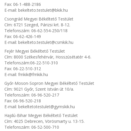
Fax: 06-1-488-2186
E-mail: bekelteto.testulet@bkik.hu
Csongrád Megyei Békéltető Testület
Cím: 6721 Szeged, Párizsi krt. 8-12.
Telefonszám: 06-62-554-250/118
Fax: 06-62-426-149
E-mail: bekelteto.testulet@csmkik.hu
Fejér Megyei Békéltető Testület
Cím: 8000 Székesfehérvár, Hosszúsétatér 4-6.
Telefonszám:06-22-510-310
Fax: 06-22-510-312
E-mail: fmkik@fmkik.hu
Győr-Moson-Sopron Megyei Békéltető Testület
Cím: 9021 Győr, Szent István út 10/a.
Telefonszám: 06-96-520-217
Fax: 06-96-520-218
E-mail: bekeltetotestulet@gymskik.hu
Hajdú-Bihar Megyei Békéltető Testület
Cím: 4025 Debrecen, Vörösmarty u. 13-15.
Telefonszám: 06-52-500-710