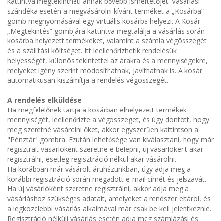
kattintva megtekintheti annak bővebb ismertetőjét. Vásárlási
szándéka esetén a megvásárolni kívánt terméket a „Kosárba”
gomb megnyomásával egy virtuális kosárba helyezi. A Kosár
„Megtekintés” gombjára kattintva megtalálja a vásárlás során
kosárba helyezett termékeket, valamint a számla végösszegét
és a szállítási költséget. Itt leellenőrizhetik rendelésük
helyességét, különös tekintettel az árakra és a mennyiségekre,
melyeket igény szerint módosíthatnak, javíthatnak is. A kosár
automatikusan kiszámítja a rendelés végösszegét.
A rendelés elküldése
Ha megfelelőnek tartja a kosárban elhelyezett termékek
mennyiségét, leellenőrizte a végösszeget, és úgy döntött, hogy
meg szeretné vásárolni őket, akkor egyszerűen kattintson a
"Pénztár" gombra. Ezután lehetősége van kiválasztani, hogy már
regisztrált vásárlóként szeretne-e belépni, új vásárlóként akar
regisztrálni, esetleg regisztráció nélkül akar vásárolni.
Ha korábban már vásárolt áruházunkban, úgy adja meg a
korábbi regisztráció során megadott e-mail címét és jelszavát.
Ha új vásárlóként szeretne regisztrálni, akkor adja meg a
vásárláshoz szükséges adatait, amelyeket a rendszer eltárol, és
a legközelebbi vásárlás alkalmával már csak be kell jelentkeznie.
Regisztráció nélküli vásárlás esetén adja meg számlázási és