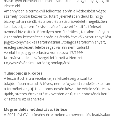
másmilyen ellehetetlenülését szándékosan vagy hanyagságból
idézte elő.
Amennyiben a termékről felbontás során a kézbesítést végző
személy (postai kézbesítő, futár) jelenlétében derül ki, hogy
bizonyítottan sérült, és a sérülés az áru átvételét megelőzően
keletkezett, a termék visszavételét, az értékesítés törlését
azonnal biztosítjuk. Bármilyen nemű sérülést, tartalomhiányt a
küldemény kézbesítése során az átadó-átvevő közötti tényállási
jegyzőkönyvnek kell tartalmaznia! Utólagos tartalomhiányért,
esetleg sérülésért felelősséget vállalni nem tudunk!
Az elállási jog gyakorlására vonatkozó 17/1999.
Kormányrendelet szövegét letöltheti a Nemzeti
Fogyasztóvédelmi Hatóság honlapjáról.
Tulajdonjogi kikötés
A leszállított áru a vételár teljes kifizetéséig a szállító
tulajdonában marad. A téves, nem elfogadott rendelések során
a terméket az „új” tulajdonos nevén készletbe vételezzük, és az
újabb, sikeres értékesítést követően az új tulajdonosának kerül
kifizetésre az ellenérték!
Megrendelés módosítása, törlése
A 2001. évi CVIII. törvény értelmében a megrendelés leadásakor