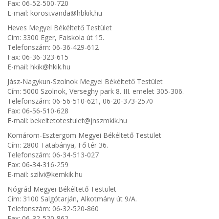
Fax: 06-52-500-720
E-mail: korosi.vanda@hbkik.hu
Heves Megyei Békéltető Testület
Cím: 3300 Eger, Faiskola út 15.
Telefonszám: 06-36-429-612
Fax: 06-36-323-615
E-mail: hkik@hkik.hu
Jász-Nagykun-Szolnok Megyei Békéltető Testület
Cím: 5000 Szolnok, Verseghy park 8. III. emelet 305-306.
Telefonszám: 06-56-510-621, 06-20-373-2570
Fax: 06-56-510-628
E-mail: bekeltetotestulet@jnszmkik.hu
Komárom-Esztergom Megyei Békéltető Testület
Cím: 2800 Tatabánya, Fő tér 36.
Telefonszám: 06-34-513-027
Fax: 06-34-316-259
E-mail: szilvi@kemkik.hu
Nógrád Megyei Békéltető Testület
Cím: 3100 Salgótarján, Alkotmány út 9/A.
Telefonszám: 06-32-520-860
Fax: 06-32-520-862