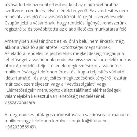
a vásárló felé azonnal értesítést küld az eladó webáruház
szoftvere a rendelés felvételének tényéről. Ez az értesítés nem
minősül az eladó és a vásárló között létrejött szerződésnek!
Csupán jelzi a vásárlónak, hogy rendelési igényét rendszerünk
regisztrálta és továbbította az eladó illetékes munkatársa felé.
Amennyiben a vásárlóhoz ez 48 órán belül nem érkezik meg,
akkor a vásárló ajánlattételi kötöttségei megszűnnek.
Az eladó a rendelés teljesítésének megkezdéséig megadja a
lehetőséget a vásárlónak rendelése visszavonására elektronikus
úton. A rendelés teljesítésének megkezdésekor a vásárló e-
mailben és/vagy telefonon értesítést kap a teljesítés várható
időtartamáról, és a teljesítés megkezdésének tényéről, ezután
már csak személyesen vagy a "Vevőszolgálat" vagy
"Elérhetőségek" menüpontok alatt található elérhetőségek
valamelyikén keresztül van lehetőség rendelésének
visszavonására
A megrendelés utólagos módosítására csak írásos formában e-
mailben vagy telefonon kerülhet sor (info@itfutar.hu,
+36203956949).