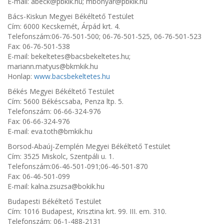
E-mail: abeck@pbkik.hu; mbonyar@pbkik.hu
Bács-Kiskun Megyei Békéltető Testület
Cím: 6000 Kecskemét, Árpád krt. 4.
Telefonszám:06-76-501-500; 06-76-501-525, 06-76-501-523
Fax: 06-76-501-538
E-mail: bekeltetes@bacsbekeltetes.hu;
mariann.matyus@bkmkik.hu
Honlap:
www.bacsbekeltetes.hu
Békés Megyei Békéltető Testület
Cím: 5600 Békéscsaba, Penza ltp. 5.
Telefonszám: 06-66-324-976
Fax: 06-66-324-976
E-mail: eva.toth@bmkik.hu
Borsod-Abaúj-Zemplén Megyei Békéltető Testület
Cím: 3525 Miskolc, Szentpáli u. 1.
Telefonszám:06-46-501-091;06-46-501-870
Fax: 06-46-501-099
E-mail: kalna.zsuzsa@bokik.hu
Budapesti Békéltető Testület
Cím: 1016 Budapest, Krisztina krt. 99. III. em. 310.
Telefonszám: 06-1-488-2131