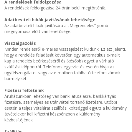
A rendelések feldolgozása
A rendelések feldolgozása 24 órán belül megtörténik.
Adatbeviteli hibák javításának lehetősége
Az adatbeviteli hibák javítására a „Megrendelés” gomb
megnyomása előtt van lehetősége.
Visszaigazolás
Minden rendelésről e-mailes visszajelzést küldünk. Ez azt jelenti,
hogy a rendelés feladását követően egy automatikus e-mailt
kap a rendelés beérkezéséről és (később) egyet a várható
szállítási időpontról. Telefonos egyeztetés esetén hívja az
ügyfélszolgálatot vagy az e-mailben található telefonszámok
bármelyikét.
Fizetési feltételek
Áruházunkban lehetőség van banki átutalásra, bankkártyás
fizetésre, személyes és utánvéttel történő fizetésre. Utóbbi
esetén a teljes vételárat szállítási költséggel együtt a küldemény
átvételekor kell kifizetni készpénzben a küldemény
kézbesítőjének.
Szállítás