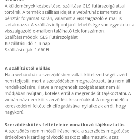
A küldemények kézbesítése, szállítása GLS futárszolgálattal
történik. A termék szállítási idejét a webáruház ismerteti a
pénztár folyamat során, valamint a visszaigazoló e-mail is
tartalmazza. A szállítás időpontjáról lehetősége van egyeztetni a
visszaigazoló e-mailben található telefonszámon.
Szállítási módok: GLS Futárszolgálat
Kiszállítási idő: 1-3 nap
Szállítási díjak: 1.660Ft
A szállítástól elállás
Ha a webáruház a szerződésben vállalt kötelezettségét azért
nem teljesíti, mert a szerződésben meghatározott áru nem áll
rendelkezésére, illetve a megrendelt szolgáltatást nem áll
módjában nyújtani, köteles erről a megrendelőt tájékoztatni. A
webáruház nem köt szerződést kiskorúakkal. A megrendelő a
kereskedelmi feltételek elfogadásával nyilatkozik arról, hogy
nagykorú.
Szerződéskötés feltételeire vonatkozó tájékoztatás
A szerződés nem minősül írásbelinek, a szerződés megkötése
érdekében kizárólag távközlő eszközt alkalmazunk, azaz