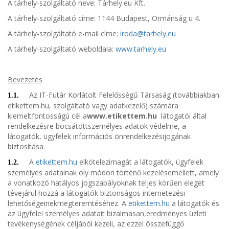
A tárhely-szolgáltató neve: Tárhely.eu Kft.
A tárhely-szolgáltató címe: 1144 Budapest, Ormánság u 4.
A tárhely-szolgáltató e-mail címe:
iroda@tarhely.eu
A tárhely-szolgáltató weboldala:
www.tarhely.eu
Bevezetés
Az
IT-Futár
Korlátolt Felelősségű Társaság (továbbiakban:
1.1.
etikettem.hu,
szolgáltató vagy adatkezelő) számára
kiemeltfontosságú cél a
www.etikettem.hu
látogatói által
rendelkezésre bocsátottszemélyes adatok védelme, a
látogatók, ügyfelek információs önrendelkezésijogának
biztosítása.
A
etikettem.hu
elkötelezimagát a látogatók, ügyfelek
1.2.
személyes adatainak oly módon történő kezelésemellett, amely
a vonatkozó hatályos jogszabályoknak teljes körűen eleget
tévejárul hozzá a látogatók biztonságos internetezési
lehetőségeinekmegteremtéséhez. A
etikettem.hu
a látogatók és
az ügyfelei személyes adatait bizalmasan,eredményes üzleti
tevékenységének céljából kezeli, az ezzel összefüggő