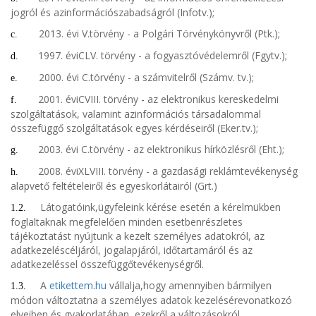
jogról és azinformációszabadságról (Infotv.);
2013. évi V.törvény - a Polgári Törvénykönyvről (Ptk.);
c.
1997. éviCLV. törvény - a fogyasztóvédelemről (Fgytv.);
d.
2000. évi C.törvény - a számvitelről (Számv. tv.);
e.
2001. éviCVIII. törvény - az elektronikus kereskedelmi
f.
szolgáltatások, valamint azinformációs társadalommal
összefüggő szolgáltatások egyes kérdéseiről (Eker.tv.);
2003. évi C.törvény - az elektronikus hírközlésről (Eht.);
g.
2008. éviXLVIII. törvény - a gazdasági reklámtevékenység
h.
alapvető feltételeiről és egyeskorlátairól (Grt.)
Látogatóink,ügyfeleink kérése esetén a kérelmükben
1.2.
foglaltaknak megfelelően minden esetbenrészletes
tájékoztatást nyújtunk a kezelt személyes adatokról, az
adatkezeléscéljáról, jogalapjáról, időtartamáról és az
adatkezeléssel összefüggőtevékenységről.
A
etikettem.hu
vállalja,hogy amennyiben bármilyen
1.3.
módon változtatna a személyes adatok kezelésérevonatkozó
elveiben és gyakorlatában, ezekről a változásokról