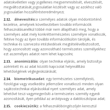
adatokvéletlen vagy jogellenes megsemmisítését, elvesztését,
megváltoztatását,jogosulatlan közlését vagy az azokhoz való
jogosulatlan hozzáférésteredményezi;
álnevesítés:
a személyes adatok olyan módontörténő
2.12.
kezelése, amelynek következtében további információk
felhasználásanélkül többé már nem állapítható meg, hogy a
személyes adat mely konkréttermészetes személyre vonatkozik,
feltéve hogy az ilyen további információtkülön tárolják, és
technikai és szervezési intézkedések megtételévelbiztosított,
hogy azonosított vagy azonosítható természetes személyekhez
ezt aszemélyes adatot nem lehet kapcsolni;
anonimizálás
: olyan technikai eljárás, amely biztosítja
2.13.
azérintett és az adat közötti kapcsolat helyreállítási
lehetőségének véglegeskizárását;
biometrikusadat:
egy természetes személytesti,
2.14.
fiziológiai vagy viselkedési jellemzőire vonatkozó minden olyan
sajátostechnikai eljárásokkal nyert személyes adat, amely
lehetővé teszi vagymegerősíti a természetes személy egyedi
azonosítását, ilyen például az arcképvagy a daktiloszkópiai adat;
cookie(sütik):
a felhasználóböngészőjén keresztül
2.15.