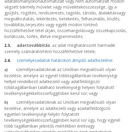
adatállományokonautomatizált vagy nem automatizált módon
végzett bármely művelet vagy műveletekösszessége, így a
gyűjtés, rögzítés, rendszerezés, tagolás, tárolás, átalakításvagy
megváltoztatás, lekérdezés, betekintés, felhasználás, közlés,
továbbítás,terjesztés vagy egyéb módon történő
hozzáférhetővé tétel útján, összehangolásvagy összekapcsolás,
korlátozás, törlés, illetve megsemmisítés;
adattovábbítás
: az adat meghatározott harmadik
2.3.
személy számáratörténő hozzáférhetővé tétele;
személyesadatok határokon átnyúló adatkezelése:
2.4.
személyesadatoknak az Unióban megvalósuló olyan
a)
kezelése, amelyre az egynél többtagállamban tevékenységi
hellyel rendelkező adatkezelő vagy adatfeldolgozó
többtagállamban található tevékenységi helyein folytatott
tevékenységekkelösszefüggésben kerül sor; vagy
személyesadatoknak az Unióban megvalósuló olyan
b)
kezelése, amelyre az adatkezelő vagy azadatfeldolgozó
egyetlen tevékenységi helyén folytatott
tevékenységekkelösszefüggésben kerül sor úgy, hogy egynél
több tagállamban jelentős mértékben érintvagy
valószínűsíthetően jelentős mértékben érint érintetteket;