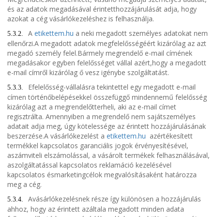
és az adatok megadásával érintetthozzájárulását adja, hogy
azokat a cég vásárlókezeléshez is felhasználja.
A
etikettem.hu
a neki megadott személyes adatokat nem
5.3.2.
ellenőrzi.A megadott adatok megfelelősségéért kizárólag az azt
megadó személy felel.Bármely megrendelő e-mail címének
megadásakor egyben felelősséget vállal azért,hogy a megadott
e-mail címről kizárólag ő vesz igénybe szolgáltatást.
Efelelősség-vállalásra tekintettel egy megadott e-mail
5.3.3.
címen történőbelépésekkel összefüggő mindennemű felelősség
kizárólag azt a megrendelőtterheli, aki az e-mail címet
regisztrálta. Amennyiben a megrendelő nem sajátszemélyes
adatait adja meg, úgy kötelessége az érintett hozzájárulásának
beszerzése.A vásárlókezelést a
etikettem.hu
azértékesített
termékkel kapcsolatos garanciális jogok érvényesítésével,
aszámviteli elszámolással, a vásárolt termékek felhasználásával,
aszolgáltatással kapcsolatos reklamáció kezelésével
kapcsolatos ésmarketingcélok megvalósításaként határozza
meg a cég.
Avásárlókezelésnek része így különösen a hozzájárulás
5.3.4.
ahhoz, hogy az érintett azáltala megadott minden adata