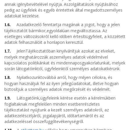
annak igénybevételével nyújtja. Aszolgáltatások nyújtásához
pedig az ügyfelek és egyéb érintettek által megadottszemélyes
adatokat kezelése.
Azadatkezelő fenntartja magának a jogot, hogy a jelen
1.6.
tájékoztatót bármikor,egyoldalúan megváltoztassa. Az
esetleges változásokról kellő időben értesítiügyfeleit, a közzétett
adatok felhasználóit a honlapon keresztül.
JelenTájékoztatóban kinyilvánítjuk azokat az elveket,
1.7.
melyek meghatározzák aszemélyes adatok védelmével
kapcsolatos politikánkat és mindennaposgyakorlatunkat, melyek
során látogatóinktól, ügyfeleinktől személyes adatokatkérünk.
Nyilatkozunktovábbá arról, hogy milyen célokra, és
1.8.
hogyan használjuk fel az ilyen jellegűadatokat, illetve hogyan
biztosítjuk a személyes adatok megőrzését és védelmét.
Látogatóink,ügyfeleink kérése esetén a kérelmükben
1.9.
foglaltaknak megfelelően minden esetbenrészletes
tájékoztatást nyújtunk a kezelt személyes adatokról, az
adatkezeléscéljáról, jogalapjáról, időtartamáról és az
adatkezeléssel összefüggőtevékenységről.