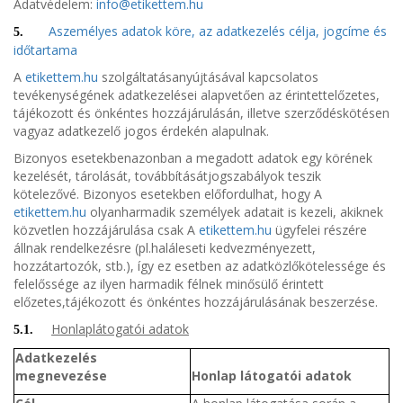
Adatvédelem:
info@etikettem.hu
Aszemélyes adatok köre, az adatkezelés célja, jogcíme és
5.
időtartama
A
etikettem.hu
szolgáltatásanyújtásával kapcsolatos
tevékenységének adatkezelései alapvetően az érintettelőzetes,
tájékozott és önkéntes hozzájárulásán, illetve szerződéskötésen
vagyaz adatkezelő jogos érdekén alapulnak.
Bizonyos esetekbenazonban a megadott adatok egy körének
kezelését, tárolását, továbbításátjogszabályok teszik
kötelezővé. Bizonyos esetekben előfordulhat, hogy A
etikettem.hu
olyanharmadik személyek adatait is kezeli, akiknek
közvetlen hozzájárulása csak A
etikettem.hu
ügyfelei részére
állnak rendelkezésre (pl.haláleseti kedvezményezett,
hozzátartozók, stb.), így ez esetben az adatközlőkötelessége és
felelőssége az ilyen harmadik félnek minősülő érintett
előzetes,tájékozott és önkéntes hozzájárulásának beszerzése.
Honlaplátogatói adatok
5.1.
Adatkezelés
megnevezése
Honlap látogatói adatok