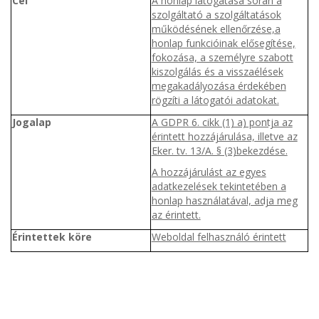
Cél
A honlap látogatása során a
szolgáltató a szolgáltatások
működésének ellenőrzése,a
honlap funkcióinak elősegítése,
fokozása, a személyre szabott
kiszolgálás és a visszaélések
megakadályozása érdekében
rögzíti a látogatói adatokat.
Jogalap
A GDPR 6. cikk (1) a) pontja az
érintett hozzájárulása, illetve az
Eker. tv. 13/A. § (3)bekezdése.
A hozzájárulást az egyes
adatkezelések tekintetében a
honlap használatával, adja meg
az érintett.
Érintettek köre
Weboldal felhasználó érintett