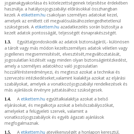
jogainakgyakorlása és kötelezettségeinek teljesítése érdekében
használja. a hatályosjogszabályi előírásokkal összhangban
kezeli. A
etikettem.hu
csakolyan személyes adatokat kezel,
amelyek az említett cél megvalósulásáhozelengedhetetlenül
szükségesek. A
etikettem.hu
azadatkezelés során biztosítja a
kezelt adatok pontosságát, teljességét ésnaprakészségét.
Egyúttalgondoskodik az adatok biztonságáról,- különösen
1.3.
a tárolt vagy más módon kezeltszemélyes adatok véletlen vagy
jogellenes megsemmisítését, elvesztését,megváltoztatását,
jogosulatlan közlését vagy minden olyan biztonságiintézkedést,
amely a személyes adatokhoz való jogosulatlan
hozzáférésteredményezi, és megteszi azokat a technikai és
szervezési intézkedéseket,valamint kialakítja azokat az eljárási
szabályokat, amelyek a vonatkozójogszabályi rendelkezések és
más ajánlások érvényre juttatásához szükségesek.
A
etikettem.hu
egyúttalkialakítja azokat a belső
1.4.
eljárásokat, és megalkotja azokat a belsőszabályozókat,
amelyeket a felügyeleti szervek, valamint a
vonatkozójogszabályok és egyéb ágazati ajánlások
megfogalmaznak.
A
etikettem.hu
atevékenységét a honlapon keresztül,
1.5.