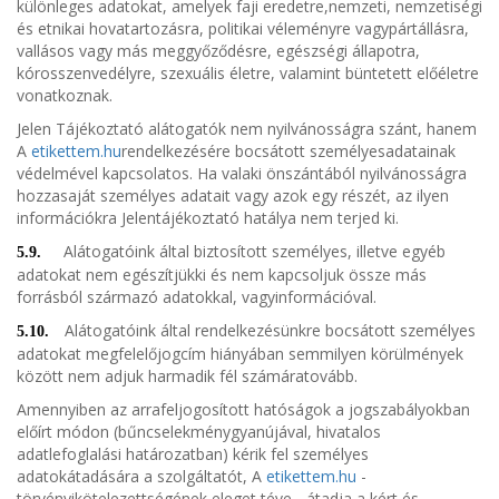
különleges adatokat, amelyek faji eredetre,nemzeti, nemzetiségi
és etnikai hovatartozásra, politikai véleményre vagypártállásra,
vallásos vagy más meggyőződésre, egészségi állapotra,
kórosszenvedélyre, szexuális életre, valamint büntetett előéletre
vonatkoznak.
Jelen Tájékoztató alátogatók nem nyilvánosságra szánt, hanem
A
etikettem.hu
rendelkezésére bocsátott személyesadatainak
védelmével kapcsolatos. Ha valaki önszántából nyilvánosságra
hozzasaját személyes adatait vagy azok egy részét, az ilyen
információkra Jelentájékoztató hatálya nem terjed ki.
Alátogatóink által biztosított személyes, illetve egyéb
5.9.
adatokat nem egészítjükki és nem kapcsoljuk össze más
forrásból származó adatokkal, vagyinformációval.
Alátogatóink által rendelkezésünkre bocsátott személyes
5.10.
adatokat megfelelőjogcím hiányában semmilyen körülmények
között nem adjuk harmadik fél számáratovább.
Amennyiben az arrafeljogosított hatóságok a jogszabályokban
előírt módon (bűncselekménygyanújával, hivatalos
adatlefoglalási határozatban) kérik fel személyes
adatokátadására a szolgáltatót, A
etikettem.hu
-
törvényikötelezettségének eleget téve - átadja a kért és