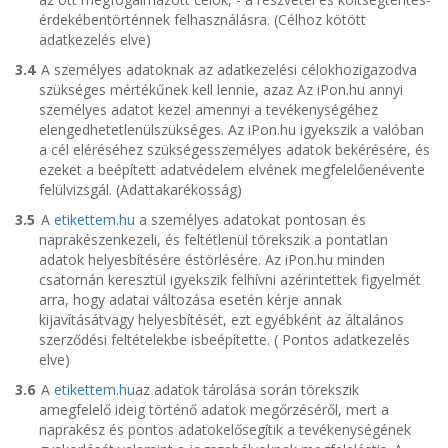
érdekébentörténnek felhasználásra. (Célhoz kötött
adatkezelés elve)
3.4
A személyes adatoknak az adatkezelési célokhozigazodva
szükséges mértékűnek kell lennie, azaz Az
iPon.hu
annyi
személyes adatot kezel amennyi a tevékenységéhez
elengedhetetlenülszükséges. Az
iPon.hu
igyekszik a valóban
a cél eléréséhez szükségesszemélyes adatok bekérésére, és
ezeket a beépített adatvédelem elvének megfelelőenévente
felülvizsgál. (Adattakarékosság)
3.5
A
etikettem.hu
a személyes adatokat pontosan és
naprakészenkezeli, és feltétlenül törekszik a pontatlan
adatok helyesbítésére éstörlésére. Az
iPon.hu
minden
csatornán keresztül igyekszik felhívni azérintettek figyelmét
arra, hogy adatai változása esetén kérje annak
kijavításátvagy helyesbítését, ezt egyébként az általános
szerződési feltételekbe isbeépítette. ( Pontos adatkezelés
elve)
3.6
A
etikettem.hu
az adatok tárolása során törekszik
amegfelelő ideig történő adatok megőrzéséről, mert a
naprakész és pontos adatokelősegítik a tevékenységének