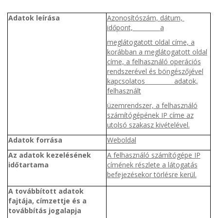
Adatok leírása
Azonosítószám,
dátum,
időpont,
a
meglátogatott oldal címe, a
korábban a meglátogatott oldal
címe, a felhasználó operációs
rendszerével és böngészőjével
kapcsolatos
adatok,
felhasznált
üzemrendszer, a felhasználó
számítógépének IP címe az
utolsó szakasz kivételével.
Adatok forrása
Weboldal
Az adatok kezelésének
A felhasználó számítógépe IP
időtartama
címének részlete a látogatás
befejezésekor törlésre kerül.
A továbbított adatok
fajtája, címzettje és a
továbbítás jogalapja