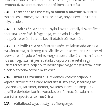
levonható, az érintettrevonatkozó következtetés;
természetesszemélyazonosító adatok
: azérintett
2.31.
családi- és utóneve, születéskori neve, anyja neve, születési
helye ésideje;
tiltakozás
: az érintett nyilatkozata, amellyel személyes
2.32.
adatainakkezelését kifogásolja, és az adatkezelés
megszüntetését, illetve a kezeltadatok törlését kéri;
tilalmilista
:
azon
érintetteknév- és lakcímadatainak a
2.33.
nyilvántartása, akik megtiltották, illetve - aközvetlen üzletszerző
szerv erre irányuló előzetes megkeresése ellenére - nemjárultak
hozzá, hogy személyes adataikat kapcsolatfelvétel vagy
üzletszerzésilista céljából felhasználják, vagy megtiltották azok
e célból történő továbbikezelését;
üzletszerzésilista:
A reklámok közlésecéljából a
2.34.
kapcsolatfelvételt és kapcsolattartást szolgáló, kizárólag az
ügyfélnevét, lakcímét, nemét, születési helyét és idejét, az
ügyfél érdeklődésikörére vonatkozó információt, valamint
családi állapotát tartalmazó lista.
vállalkozás:
gazdasági tevékenységet
2.35.