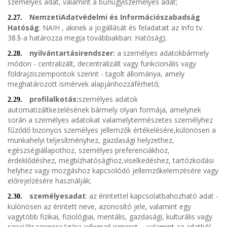
személyes adat, valamint a bűnügyiszemélyes adat;
NemzetiAdatvédelmi és Információszabadság
2.27.
Hatóság
: NAIH , akinek a jogállását és feladatait az Info tv.
38.§-a határozza meg(a továbbiakban: Hatóság);
nyilvántartásirendszer:
a személyes adatokbármely
2.28.
módon - centralizált, decentralizált vagy funkcionális vagy
földrajziszempontok szerint - tagolt állománya, amely
meghatározott ismérvek alapjánhozzáférhető;
profilalkotás:
személyes adatok
2.29.
automatizáltkezelésének bármely olyan formája, amelynek
során a személyes adatokat valamelytermészetes személyhez
fűződő bizonyos személyes jellemzők értékelésére,különösen a
munkahelyi teljesítményhez, gazdasági helyzethez,
egészségiállapothoz, személyes preferenciákhoz,
érdeklődéshez, megbízhatósághoz,viselkedéshez, tartózkodási
helyhez vagy mozgáshoz kapcsolódó jellemzőkelemzésére vagy
előrejelzésére használják;
személyesadat
: az érintettel kapcsolatbahozható adat -
2.30.
különösen az érintett neve, azonosító jele, valamint egy
vagytöbb fizikai, fiziológiai, mentális, gazdasági, kulturális vagy
szociálisazonosságára jellemző ismeret -, valamint az adatból