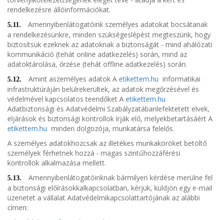
rendelkezésre állóinformációkat.
Amennyibenlátogatóink személyes adatokat bocsátanak
5.11.
a rendelkezésünkre, minden szükségeslépést megteszünk, hogy
biztosítsuk ezeknek az adatoknak a biztonságát - mind ahálózati
kommunikáció (tehát online adatkezelés) során, mind az
adatoktárolása, őrzése (tehát offline adatkezelés) során.
Amint aszemélyes adatok A
etikettem.hu
informatikai
5.12.
infrastruktúráján belülrekerültek, az adatok megőrzésével és
védelmével kapcsolatos teendőket A
etikettem.hu
Adatbiztonsági és Adatvédelmi Szabályzatábanlefektetett elvek,
eljárások és biztonsági kontrollok írják elő, melyekbetartásáért A
etikettem.hu
minden dolgozója, munkatársa felelős.
A személyes adatokhozcsak az illetékes munkaköröket betöltő
személyek férhetnek hozzá - magas szintűhozzáférési
kontrollok alkalmazása mellett.
Amennyibenlátogatóinknak bármilyen kérdése merülne fel
5.13.
a biztonsági előírásokkalkapcsolatban, kérjük, küldjön egy e-mail
üzenetet a vállalat Adatvédelmikapcsolattartójának az alábbi
címen: