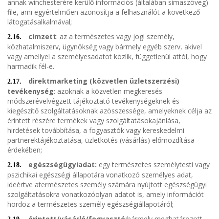
annak winchesterére kerülő információs (általában simaszöveg)
file, ami egyértelműen azonosítja a felhasználót a következő
látogatásalkalmával;
címzett
: az a természetes vagy jogi személy,
2.16.
közhatalmiszerv, ügynökség vagy bármely egyéb szerv, akivel
vagy amellyel a személyesadatot közlik, függetlenül attól, hogy
harmadik fél-e.
direktmarketing (közvetlen üzletszerzési)
2.17.
tevékenység
: azoknak a közvetlen megkeresés
módszerévelvégzett tájékoztató tevékenységeknek és
kiegészítő szolgáltatásoknak azösszessége, amelyeknek célja az
érintett részére termékek vagy szolgáltatásokajánlása,
hirdetések továbbítása, a fogyasztók vagy kereskedelmi
partnerektájékoztatása, üzletkötés (vásárlás) előmozdítása
érdekében;
egészségügyiadat:
egy természetes személytesti vagy
2.18.
pszichikai egészségi állapotára vonatkozó személyes adat,
ideértve atermészetes személy számára nyújtott egészségügyi
szolgáltatásokra vonatkozóolyan adatot is, amely információt
hordoz a természetes személy egészségiállapotáról;
érintett/vásárló/fogyasztó:
bármely meghatározott,