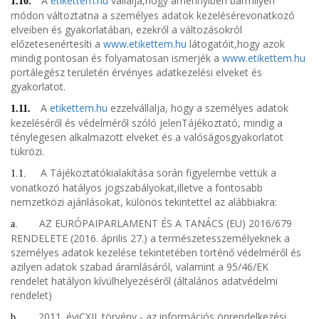
A
etikettem.hu
vállalja,hogy amennyiben bármilyen
1.10.
módon változtatna a személyes adatok kezelésérevonatkozó
elveiben és gyakorlatában, ezekről a változásokról
előzetesenértesíti a
www.etikettem.hu
látogatóit,hogy azok
mindig pontosan és folyamatosan ismerjék a
www.etikettem.hu
portálegész területén érvényes adatkezelési elveket és
gyakorlatot.
A
etikettem.hu
ezzelvállalja, hogy a személyes adatok
1.11.
kezeléséről és védelméről szóló jelenTájékoztató, mindig a
ténylegesen alkalmazott elveket és a valóságosgyakorlatot
tükrözi.
A Tájékoztatókialakítása során figyelembe vettük a
1.1.
vonatkozó hatályos jogszabályokat,illetve a fontosabb
nemzetközi ajánlásokat, különös tekintettel az alábbiakra:
AZ EURÓPAIPARLAMENT ÉS A TANÁCS (EU) 2016/679
a.
RENDELETE (2016. április 27.) a természetesszemélyeknek a
személyes adatok kezelése tekintetében történő védelméről és
azilyen adatok szabad áramlásáról, valamint a 95/46/EK
rendelet hatályon kívülhelyezéséről (általános adatvédelmi
rendelet)
2011. éviCXII. törvény - az információs önrendelkezési
b.