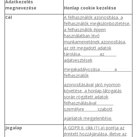
Adatkezelés
megnevezése
Honlap cookie kezelése
Cél
A felhasználók azonosítása, a
felhasználók megkülönböztetése,
a felhasználók éppen
használatban lévő
munkamenetének azonosítása,
az ott megadott adatok
tárolása,
az
adatvesztések
megakadályozása,
a
felhasználók
azonosításával járó nyomon
követése, a honlap-látogatás
során rögzített adatok
felhasználásával
személyre
szabott
ajánlatok megjelenítése.
Jogalap
A GDPR 6. cikk (1) a) pontja az
érintett hozzájárulása, illetve az