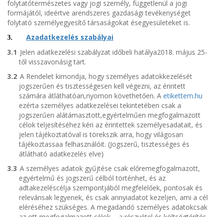
folytatótermészetes vagy jogi személy, függetlenül a jogi
formájától, ideértve arendszeres gazdasági tevékenységet
folytató személyegyesítő társaságokat ésegyesületeket is.
Azadatkezelés szabályai
3.
3.1
Jelen adatkezelési szabályzat időbeli hatálya2018. május 25-
től visszavonásig tart.
3.2
A Rendelet kimondja, hogy személyes adatokkezelését
jogszerűen és tisztességesen kell végezni, az érintett
számára átláthatóan,nyomon követhetően. A
etikettem.hu
ezérta személyes adatkezelései tekintetében csak a
jogszerűen alátámasztott,egyértelműen megfogalmazott
célok teljesítéséhez kéri az érintettek személyesadatait, és
jelen tájékoztatóval is törekszik arra, hogy világosan
tájékoztassaa felhasználóit. (Jogszerű, tisztességes és
átlátható adatkezelés elve)
3.3
A személyes adatok gyűjtése csak előremegfogalmazott,
egyértelmű és jogszerű célból történhet, és az
adtakezeléscélja szempontjából megfelelőek, pontosak és
relevánsak legyenek, és csak annyiadatot kezeljen, ami a cél
eléréséhez szükséges. A megadandó személyes adatokcsak
az ott megfogalmazott célok, - a részvétel és költségtérítés-