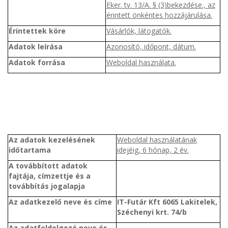
Eker. tv. 13/A. § (3)bekezdése., az
érintett önkéntes hozzájárulása.
Érintettek köre
Vásárlók, látogatók.
Adatok leírása
Azonosító, időpont, dátum.
Adatok forrása
Weboldal használata.
Az adatok kezelésének
Weboldal használatának
időtartama
idejéig, 6 hónap, 2 év.
A továbbított adatok
fajtája, címzettje és a
továbbítás jogalapja
Az adatkezelő neve és címe
IT-Futár Kft 6065 Lakitelek,
Széchenyi krt. 74/b
Az adatfeldolgozó neve és