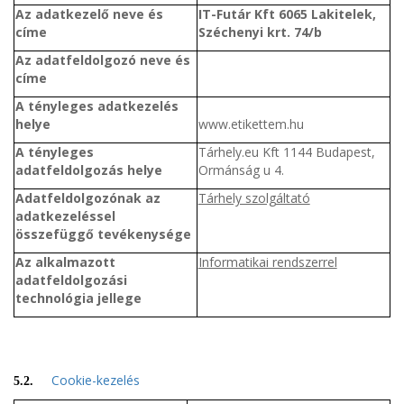
Az adatkezelő neve és
IT-Futár Kft 6065 Lakitelek,
címe
Széchenyi krt. 74/b
Az adatfeldolgozó neve és
címe
A tényleges adatkezelés
helye
www.etikettem.hu
A tényleges
Tárhely.eu Kft 1144 Budapest,
adatfeldolgozás helye
Ormánság u 4.
Adatfeldolgozónak az
Tárhely szolgáltató
adatkezeléssel
összefüggő tevékenysége
Az alkalmazott
Informatikai rendszerrel
adatfeldolgozási
technológia jellege
Cookie-kezelés
5.2.