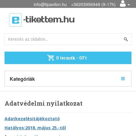
info@itpavilon.hu
+36203956949 (9-17h)
0 termék - 0Ft
Kategóriák
Adatvédelmi nyilatkozat
Adatkezelésitájékoztató
Hatályos:2018. május 25.-től