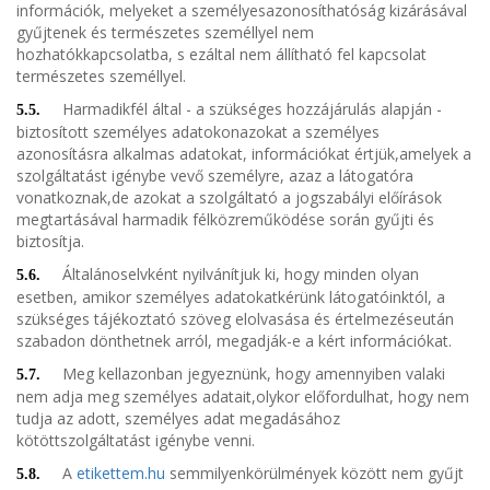
információk, melyeket a személyesazonosíthatóság kizárásával
gyűjtenek és természetes személlyel nem
hozhatókkapcsolatba, s ezáltal nem állítható fel kapcsolat
természetes személlyel.
Harmadikfél által - a szükséges hozzájárulás alapján -
5.5.
biztosított személyes adatokonazokat a személyes
azonosításra alkalmas adatokat, információkat értjük,amelyek a
szolgáltatást igénybe vevő személyre, azaz a látogatóra
vonatkoznak,de azokat a szolgáltató a jogszabályi előírások
megtartásával harmadik félközreműködése során gyűjti és
biztosítja.
Általánoselvként nyilvánítjuk ki, hogy minden olyan
5.6.
esetben, amikor személyes adatokatkérünk látogatóinktól, a
szükséges tájékoztató szöveg elolvasása és értelmezéseután
szabadon dönthetnek arról, megadják-e a kért információkat.
Meg kellazonban jegyeznünk, hogy amennyiben valaki
5.7.
nem adja meg személyes adatait,olykor előfordulhat, hogy nem
tudja az adott, személyes adat megadásához
kötöttszolgáltatást igénybe venni.
A
etikettem.hu
semmilyenkörülmények között nem gyűjt
5.8.