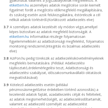
gyakorlását valamint a jogszabályoknak megfeleléstis. A
etikettem.hu
aszemélyes adatok megőrzése során kiemelt
figyelmet fordít a megőrzési időkmegfelelő megállapítására,
és szükség esetén azok felülvizsgálatára, éstörekszik a cél
nélküli adatok törléséről.(Korlátozott adatkezelés elve)
3.7
A személyes adatok kezelését oly módon végzi,amellyel
képes biztosítani az adatok megfelelő biztonságát. A
etikettem.hu
Informatikai részlege folyamatosan
figyelemmelkíséri az adatbiztonsági megfelelést, folyamatos
monitoring rendszerrel.(Integritás és bizalmas adatkezelés
elve)
3.8
AziPon.hu pedig törekszik az adatkezelésikövetelményeknek
megfelelés bemutatására. (Például: Adatkezelési
tájékoztató,érdekmérlegelési teszt, Adatbiztonsági és
adatkezelési szabályzat, időszakosmunkavállalói oktatások
megvalósításával)
3.9
Kötelező adatkezelés esetén (például
pénzmosásmegelőzése érdekében történő azonosítás) a
kezelendő adatok fajtáit, azadatkezelés célját és feltételeit,
az adatok megismerhetőségét, az adatkezelésidőtartamát,
valamint az adatkezelő személyét az adatkezelést