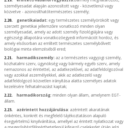
2.19.
személyesadat alapján azonosított vagy - közvetlenül vagy
közvetve - azonosíthatótermészetes személy;
genetikaiadat:
egy természetes személyörökölt vagy
2.20.
szerzett genetikai jellemzőire vonatkozó minden olyan
személyesadat, amely az adott személy fiziológiájára vagy
egészségi állapotára vonatkozóegyedi információt hordoz, és
amely elsősorban az említett természetes személybőlvett
biológiai minta elemzéséből ered;
harmadikszemély:
az a természetes vagyjogi személy,
2.21.
közhatalmi szerv, ügynökség vagy bármely egyéb szerv, amely
nemazonos az érintettel, az adatkezelővel, az adatfeldolgozóval
vagy azokkal aszemélyekkel, akik az adatkezelő vagy
adatfeldolgozó közvetlen irányítása alatta személyes adatok
kezelésére felhatalmazást kaptak;
harmadikország
: minden olyan állam, amelynem EGT-
2.22.
állam.
azérintett hozzájárulása
: azérintett akaratának
2.23.
önkéntes, konkrét és megfelelő tájékoztatáson alapuló
ésegyértelmű kinyilvánítása, amellyel az érintett nyilatkozat vagy
a megerősítéstfélreérthetetlenül kifejező cselekedet útján jelzi,