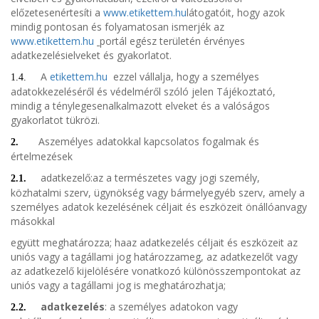
előzetesenértesíti a
www.etikettem.hu
látogatóit, hogy azok
mindig pontosan és folyamatosan ismerjék az
www.etikettem.hu
portál egész területén érvényes
adatkezelésielveket és gyakorlatot.
A
etikettem.hu
ezzel vállalja, hogy a személyes
1.4.
adatokkezeléséről és védelméről szóló jelen Tájékoztató,
mindig a ténylegesenalkalmazott elveket és a valóságos
gyakorlatot tükrözi.
Aszemélyes adatokkal kapcsolatos fogalmak és
2.
értelmezések
adatkezelő:az a természetes vagy jogi személy,
2.1.
közhatalmi szerv, ügynökség vagy bármelyegyéb szerv, amely a
személyes adatok kezelésének céljait és eszközeit önállóanvagy
másokkal
együtt meghatározza; haaz adatkezelés céljait és eszközeit az
uniós vagy a tagállami jog határozzameg, az adatkezelőt vagy
az adatkezelő kijelölésére vonatkozó különösszempontokat az
uniós vagy a tagállami jog is meghatározhatja;
adatkezelés
: a személyes adatokon vagy
2.2.