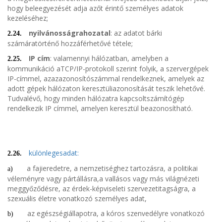
hogy beleegyezését adja azőt érintő személyes adatok
kezeléséhez;
nyilvánosságrahozatal
: az adatot bárki
2.24.
számáratörténő hozzáférhetővé tétele;
IP cím
: valamennyi hálózatban, amelyben a
2.25.
kommunikáció aTCP/IP-protokoll szerint folyik, a szervergépek
IP-címmel, azazazonosítószámmal rendelkeznek, amelyek az
adott gépek hálózaton keresztüliazonosítását teszik lehetővé.
Tudvalévő, hogy minden hálózatra kapcsoltszámítógép
rendelkezik IP címmel, amelyen keresztül beazonosítható.
különlegesadat:
2.26.
a fajieredetre, a nemzetiséghez tartozásra, a politikai
a)
véleményre vagy pártállásra,a vallásos vagy más világnézeti
meggyőződésre, az érdek-képviseleti szervezetitagságra, a
szexuális életre vonatkozó személyes adat,
az egészségiállapotra, a kóros szenvedélyre vonatkozó
b)