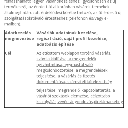
felhasználható legyen vásárlókezeléshez, ígykülönösen az új
termékekről, az érintett által korábban vásárolt termékek
általmeghatározott érdeklődési körébe tartozó, az őt érdeklő új
szolgáltatásokrólvaló értesítéshez (telefonon és/vagy e-
mailben).
Adatkezelés
Vásárlók adatainak kezelése,
megnevezése
regisztráció, saját profil kezelése,
adatbázis építése
Cél
Az etikettem weblapon történő vásárlás,
számla kiállítása, a megrendelők
nyilvántartása, egymástól való
megkülönböztetése, a megrendelések
teljesítése, a vásárlás és fizetés
dokumentálása,
számviteli kötelezettség
teljesítése, megrendelői kapcsolattartás, a
vásárlói szokások elemzése, célzottabb
kiszolgálás,vevőutángondozás,direktmarketing