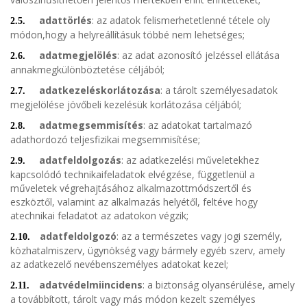
adattörlés
: az adatok felismerhetetlenné tétele oly
2.5.
módon,hogy a helyreállításuk többé nem lehetséges;
adatmegjelölés
: az adat azonosító jelzéssel ellátása
2.6.
annakmegkülönböztetése céljából;
adatkezeléskorlátozása
: a tárolt személyesadatok
2.7.
megjelölése jövőbeli kezelésük korlátozása céljából;
adatmegsemmisítés
: az adatokat tartalmazó
2.8.
adathordozó teljesfizikai megsemmisítése;
adatfeldolgozás
: az adatkezelési műveletekhez
2.9.
kapcsolódó technikaifeladatok elvégzése, függetlenül a
műveletek végrehajtásához alkalmazottmódszertől és
eszköztől, valamint az alkalmazás helyétől, feltéve hogy
atechnikai feladatot az adatokon végzik;
adatfeldolgozó
: az a természetes vagy jogi személy,
2.10.
közhatalmiszerv, ügynökség vagy bármely egyéb szerv, amely
az adatkezelő nevébenszemélyes adatokat kezel;
adatvédelmiincidens
: a biztonság olyansérülése, amely
2.11.
a továbbított, tárolt vagy más módon kezelt személyes