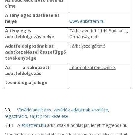
címe
A tényleges adatkezelés
helye
www.etikettem.hu
A tényleges
Tárhely.eu Kft 1144 Budapest,
adatfeldolgozás helye
Ormánság u 4.
Adatfeldolgozónak az
Tárhelyszolgáltató
adatkezeléssel összefüggő
tevékenysége
Az
alkalmazott
Informatikai rendszerrel
adatfeldolgozási
technológia jellege
Vásárlóiadatbázis, vásárlók adatainak kezelése,
5.3.
regisztráció, saját profil kezelése
A
etikettem.hu
áruit csak a honlapján lehet megrendelni.
5.3.1.
Megrendeléskor azérintett, vásárló megadja személyes adatait,