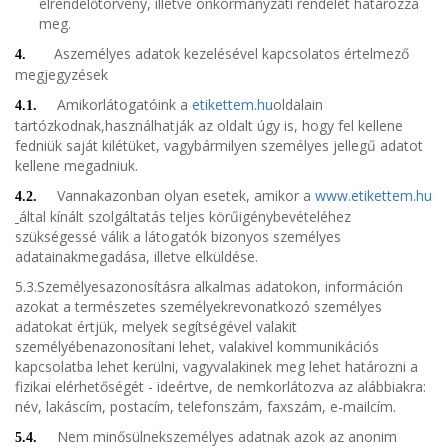
elrendelőtörvény, illetve önkormányzati rendelet határozza
meg.
Aszemélyes adatok kezelésével kapcsolatos értelmező
4.
megjegyzések
Amikorlátogatóink a
etikettem.hu
oldalain
4.1.
tartózkodnak,használhatják az oldalt úgy is, hogy fel kellene
fedniük saját kilétüket, vagybármilyen személyes jellegű adatot
kellene megadniuk.
Vannakazonban olyan esetek, amikor a
www.etikettem.hu
4.2.
által kínált szolgáltatás teljes körűigénybevételéhez
szükségessé válik a látogatók bizonyos személyes
adatainakmegadása, illetve elküldése.
5.3.Személyesazonosításra alkalmas adatokon, információn
azokat a természetes személyekrevonatkozó személyes
adatokat értjük, melyek segítségével valakit
személyébenazonosítani lehet, valakivel kommunikációs
kapcsolatba lehet kerülni, vagyvalakinek meg lehet határozni a
fizikai elérhetőségét - ideértve, de nemkorlátozva az alábbiakra:
név, lakáscím, postacím, telefonszám, faxszám, e-mailcím.
Nem minősülnekszemélyes adatnak azok az anonim
5.4.