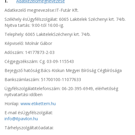
Adatkezelőmegnevezése
1.
Adatkezelő megnevezése:IT-Futár Kft.
Székhely ésÜgyfélszolgálat: 6065 Lakitelek Széchenyi krt. 74/b.
Nyitva tartás: 9:00-tól 16:00-ig.
Telephely: 6065 LakitelekSzéchenyi krt. 74/b.
Képviselő: Molnár Gábor
Adószám: 14177873-2-03
Cégjegyzékszám: Cg. 03-09-115543
Bejegyző hatóság:Bács-Kiskun Megyei Bíróság Cégbírósága
Bankszámlaszám: 51700100-11077633
Ügyfélszolgálatitelefonszám: 06-20-395-6949, elérhetőség
nyitvatartási időben
Honlap:
www.etikettem.hu
E-mail ésÜgyfélszolgálat:
info@itpavilon.hu
Tárhelyszolgáltatóadatai: