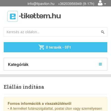
info@itpavilon.hu
+36203956949 (9-17h)
0 termék - 0Ft
Kategóriák
Elállás indítása
Fontos információk a visszaküldésről
• A terméket futárszolgálattal, postai úton vagy személyesen