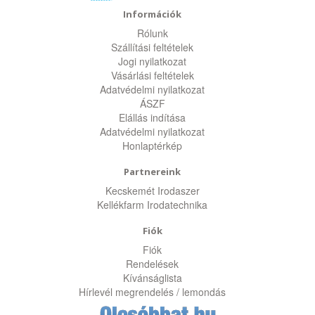
Információk
Rólunk
Szállítási feltételek
Jogi nyilatkozat
Vásárlási feltételek
Adatvédelmi nyilatkozat
ÁSZF
Elállás indítása
Adatvédelmi nyilatkozat
Honlaptérkép
Partnereink
Kecskemét Irodaszer
Kellékfarm Irodatechnika
Fiók
Fiók
Rendelések
Kívánságlista
Hírlevél megrendelés / lemondás