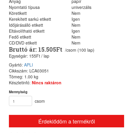
Anyag
papír
Nyomtató típusa
univerzális
Köretikett
Nem
Kerekített sarkú etikett
Igen
Időjárásálló etikett
Nem
Eltávolítható etikett
Igen
Fedő etikett
Nem
CD/DVD etikett
Nem
Bruttó ár: 15.505Ft
/csom (100 lap)
Egységár: 155Ft / lap
Gyártó:
APLI
Cikkszám: LCA03051
Tömeg: 1.00 kg
Készletinfó:
Nincs raktáron
Mennyiség
csom
Érdeklődöm a termékről