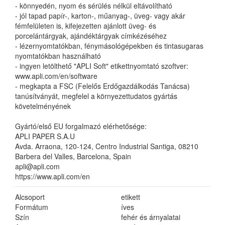
- könnyedén, nyom és sérülés nélkül eltávolítható
- jól tapad papír-, karton-, műanyag-, üveg- vagy akár
fémfelületen is, kifejezetten ajánlott üveg- és
porcelántárgyak, ajándéktárgyak címkézéséhez
- lézernyomtatókban, fénymásológépekben és tintasugaras
nyomtatókban használható
- ingyen letölthető "APLI Soft" etikettnyomtató szoftver:
www.apli.com/en/software
- megkapta a FSC (Felelős Erdőgazdálkodás Tanácsa)
tanúsítványát, megfelel a környezettudatos gyártás
követelményének
Gyártó/első EU forgalmazó elérhetősége:
APLI PAPER S.A.U
Avda. Arraona, 120-124, Centro Industrial Santiga, 08210
Barbera del Valles, Barcelona, Spain
apli@apli.com
https://www.apli.com/en
Alcsoport
etikett
Formátum
íves
Szín
fehér és árnyalatai