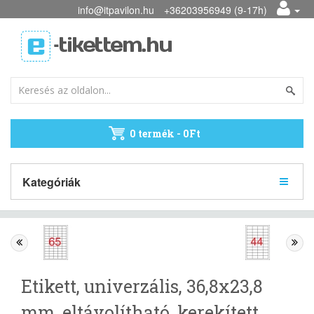
info@itpavilon.hu
+36203956949 (9-17h)
0 termék - 0Ft
Kategóriák
Etikett, univerzális, 36,8x23,8
mm, eltávolítható, kerekített