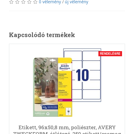
0 vélemény
/
új vélemény
Kapcsolódó termékek
RENDELÉSRE
Etikett, 96x50,8 mm, poliészter, AVERY
ZWECKFORM, átlátszó, 250 etikett/csomag