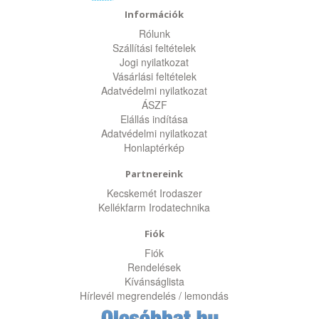
Információk
Rólunk
Szállítási feltételek
Jogi nyilatkozat
Vásárlási feltételek
Adatvédelmi nyilatkozat
ÁSZF
Elállás indítása
Adatvédelmi nyilatkozat
Honlaptérkép
Partnereink
Kecskemét Irodaszer
Kellékfarm Irodatechnika
Fiók
Fiók
Rendelések
Kívánságlista
Hírlevél megrendelés / lemondás