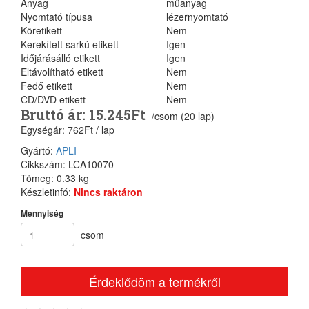
Anyag
műanyag
Nyomtató típusa
lézernyomtató
Köretikett
Nem
Kerekített sarkú etikett
Igen
Időjárásálló etikett
Igen
Eltávolítható etikett
Nem
Fedő etikett
Nem
CD/DVD etikett
Nem
Bruttó ár: 15.245Ft
/csom (20 lap)
Egységár: 762Ft / lap
Gyártó:
APLI
Cikkszám: LCA10070
Tömeg: 0.33 kg
Készletinfó:
Nincs raktáron
Mennyiség
csom
Érdeklődöm a termékről