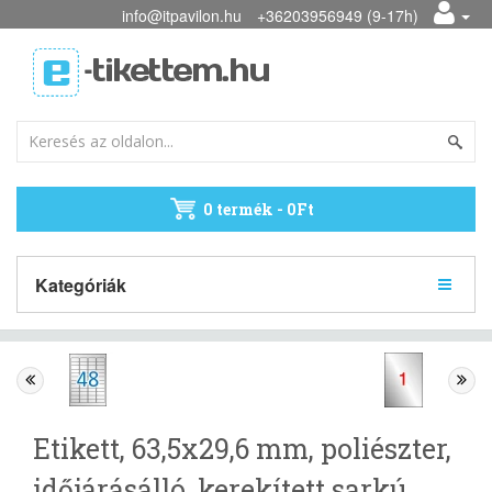
info@itpavilon.hu
+36203956949 (9-17h)
0 termék - 0Ft
Kategóriák
Etikett, 63,5x29,6 mm, poliészter,
időjárásálló, kerekített sarkú,