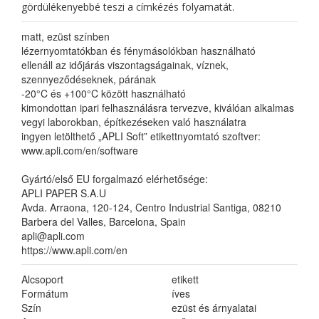
gördülékenyebbé teszi a címkézés folyamatát.
matt, ezüst színben
lézernyomtatókban és fénymásolókban használható
ellenáll az időjárás viszontagságainak, víznek,
szennyeződéseknek, párának
-20°C és +100°C között használható
kimondottan ipari felhasználásra tervezve, kiválóan alkalmas
vegyi laborokban, építkezéseken való használatra
ingyen letölthető „APLI Soft” etikettnyomtató szoftver:
www.apli.com/en/software
Gyártó/első EU forgalmazó elérhetősége:
APLI PAPER S.A.U
Avda. Arraona, 120-124, Centro Industrial Santiga, 08210
Barbera del Valles, Barcelona, Spain
apli@apli.com
https://www.apli.com/en
Alcsoport
etikett
Formátum
íves
Szín
ezüst és árnyalatai