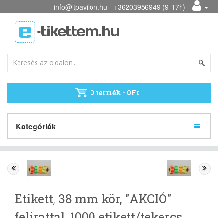
info@itpavilon.hu
+36203956949 (9-17h)
0 termék - 0Ft
Kategóriák
Etikett, 38 mm kör, "AKCIÓ"
felirattal, 1000 etikett/tekercs,