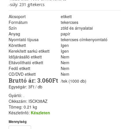
-súly: 231 g/tekercs
Alcsoport
etikett
Formátum
tekercses
Szín
zöld és árnyalatai
Anyag
papír
Nyomtató típusa
tekercses címkenyomtató
Köretikett
Igen
Kerekített sarkú etikett
Igen
Időjárásálló etikett
Nem
Eltávolítható etikett
Nem
Fedő etikett
Nem
CD/DVD etikett
Nem
Bruttó ár: 3.060Ft
/tek (1000 db)
Egységár: 3Ft / db
Gyártó:
.
Cikkszám: ISCK38AZ
Tömeg: 0.21 kg
Készletinfó:
Készleten
Mennyiség