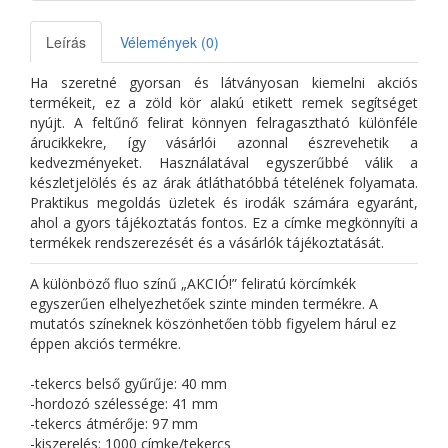
Leírás
Vélemények (0)
Ha szeretné gyorsan és látványosan kiemelni akciós
termékeit, ez a zöld kör alakú etikett remek segítséget
nyújt. A feltűnő felirat könnyen felragasztható különféle
árucikkekre, így vásárlói azonnal észrevehetik a
kedvezményeket. Használatával egyszerűbbé válik a
készletjelölés és az árak átláthatóbbá tételének folyamata.
Praktikus megoldás üzletek és irodák számára egyaránt,
ahol a gyors tájékoztatás fontos. Ez a címke megkönnyíti a
termékek rendszerezését és a vásárlók tájékoztatását.
A különböző fluo színű „AKCIÓ!” feliratú körcímkék
egyszerűen elhelyezhetőek szinte minden termékre. A
mutatós színeknek köszönhetően több figyelem hárul ez
éppen akciós termékre.
-tekercs belső gyűrűje: 40 mm
-hordozó szélessége: 41 mm
-tekercs átmérője: 97 mm
-kiszerelés: 1000 címke/tekercs