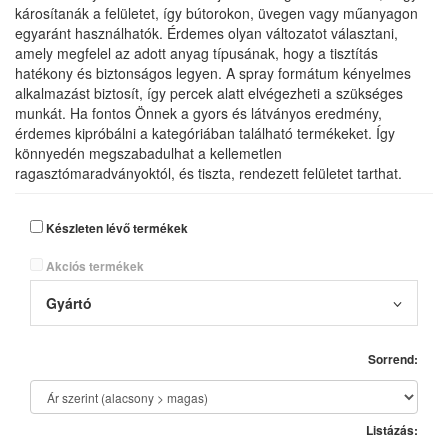
károsítanák a felületet, így bútorokon, üvegen vagy műanyagon
egyaránt használhatók. Érdemes olyan változatot választani,
amely megfelel az adott anyag típusának, hogy a tisztítás
hatékony és biztonságos legyen. A spray formátum kényelmes
alkalmazást biztosít, így percek alatt elvégezheti a szükséges
munkát. Ha fontos Önnek a gyors és látványos eredmény,
érdemes kipróbálni a kategóriában található termékeket. Így
könnyedén megszabadulhat a kellemetlen
ragasztómaradványoktól, és tiszta, rendezett felületet tarthat.
Készleten lévő termékek
Akciós termékek
Gyártó
Sorrend:
Listázás: