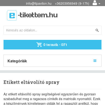
info@itpavilon.hu
+36203956949 (9-17h)
0 termék - 0Ft
Kategóriák
Etikett eltávolító spray
Az etikett eltávolító spray segítségével egyszerűen és gyorsan
szabadulhat meg a ragacsos címkék és matricák nyomaitól. Ezek
a készítmények kíméletesen oldják fel a ragasztót anélkül, hogy