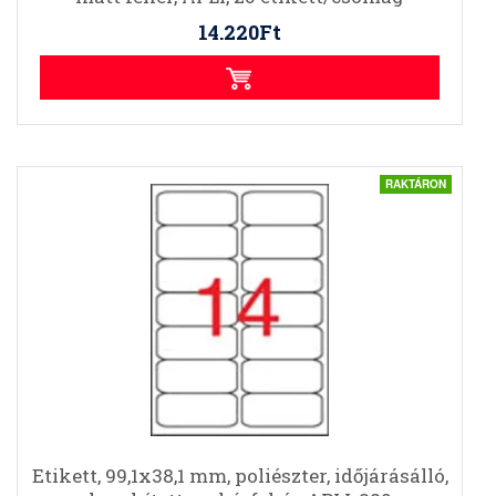
14.220Ft
RAKTÁRON
Etikett, 99,1x38,1 mm, poliészter, időjárásálló,