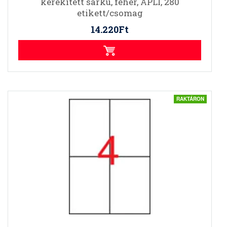
kerekített sarkú, fehér, APLI, 280
etikett/csomag
14.220Ft
RAKTÁRON