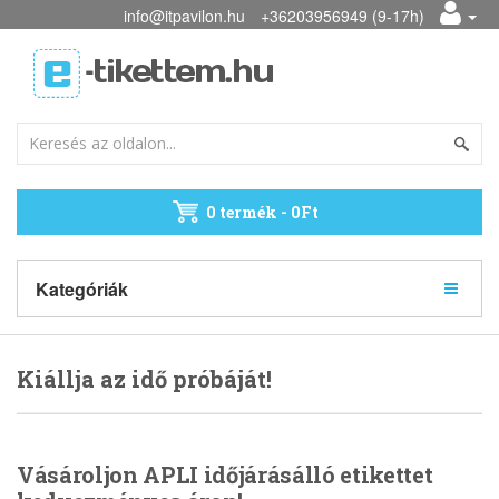
info@itpavilon.hu
+36203956949 (9-17h)
0 termék - 0Ft
Kategóriák
Kiállja az idő próbáját!
Vásároljon APLI időjárásálló etikettet