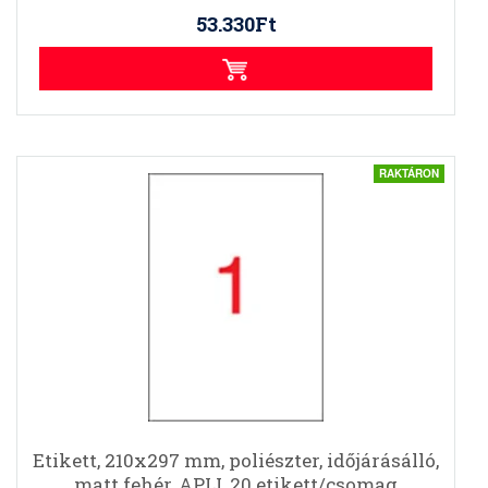
53.330Ft
RAKTÁRON
Etikett, 210x297 mm, poliészter, időjárásálló,
matt fehér, APLI, 20 etikett/csomag