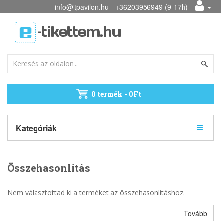
info@itpavilon.hu
+36203956949 (9-17h)
0 termék - 0Ft
Kategóriák
Összehasonlítás
Nem választottad ki a terméket az összehasonlításhoz.
Tovább