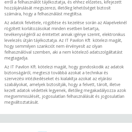
erről a felhasználót tájékoztatja, és ehhez előzetes, kifejezett
hozzájárulását megszerezi, illetőleg lehetőséget biztosít
számára, hogy a felhasználást megtiltsa.
Az adatok felvétele, rögzítése és kezelése során az Alapelveknél
rögzített korlátozásokat minden esetben betartja,
tevékenységéről az érintettet annak igénye szerint, elektronikus
levelezés útján tájékoztatja. Az IT Pavilon Kft kötelezi magát,
hogy semmilyen szankciót nem érvényesít az olyan
felhasználóval szemben, aki a nem kötelező adatszolgáltatást
megtagadja.
Az IT Pavilon Kft. kötelezi magát, hogy gondoskodik az adatok
biztonságáról, megteszi továbbá azokat a technikai és
szervezési intézkedéseket és kialakítja azokat az eljárási
szabályokat, amelyek biztosítják, hogy a felvett, tárolt, illetve
kezelt adatok védettek legyenek, illetőleg megakadályozza azok
megsemmisülését, jogosulatlan felhasználását és jogosulatlan
megváltoztatását.