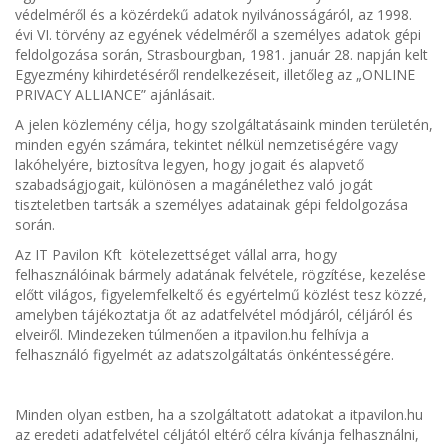
védelméről és a közérdekű adatok nyilvánosságáról, az 1998.
évi VI. törvény az egyének védelméről a személyes adatok gépi
feldolgozása során, Strasbourgban, 1981. január 28. napján kelt
Egyezmény kihirdetéséről rendelkezéseit, illetőleg az „ONLINE
PRIVACY ALLIANCE” ajánlásait.
A jelen közlemény célja, hogy szolgáltatásaink minden területén,
minden egyén számára, tekintet nélkül nemzetiségére vagy
lakóhelyére, biztosítva legyen, hogy jogait és alapvető
szabadságjogait, különösen a magánélethez való jogát
tiszteletben tartsák a személyes adatainak gépi feldolgozása
során.
Az IT Pavilon Kft kötelezettséget vállal arra, hogy
felhasználóinak bármely adatának felvétele, rögzítése, kezelése
előtt világos, figyelemfelkeltő és egyértelmű közlést tesz közzé,
amelyben tájékoztatja őt az adatfelvétel módjáról, céljáról és
elveiről. Mindezeken túlmenően a itpavilon.hu felhívja a
felhasználó figyelmét az adatszolgáltatás önkéntességére.
Minden olyan estben, ha a szolgáltatott adatokat a itpavilon.hu
az eredeti adatfelvétel céljától eltérő célra kívánja felhasználni,