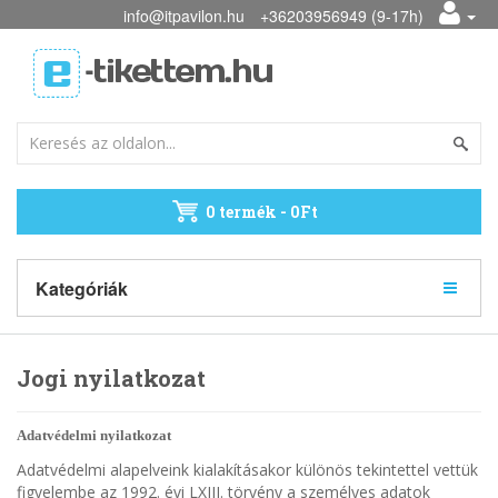
info@itpavilon.hu
+36203956949 (9-17h)
0 termék - 0Ft
Kategóriák
Jogi nyilatkozat
Adatvédelmi nyilatkozat
Adatvédelmi alapelveink kialakításakor különös tekintettel vettük
figyelembe az 1992. évi LXIII. törvény a személyes adatok