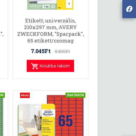
Etikett, univerzális,
210x297 mm, AVERY
",
ZWECKFORM, "Sparpack",
65 etikett/csomag
7.045Ft
8.800Ft
Kosárba rakom
ON
RAKTÁRON
Akció