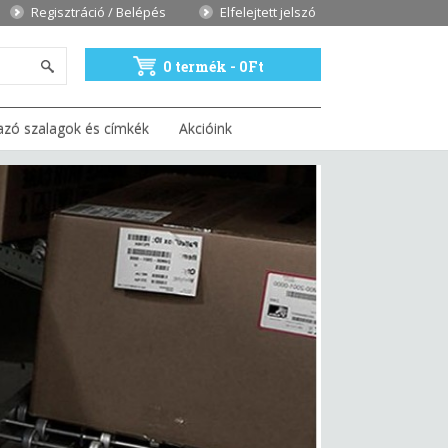
Regisztráció / Belépés
Elfelejtett jelszó
0 termék - 0Ft
azó szalagok és címkék
Akcióink