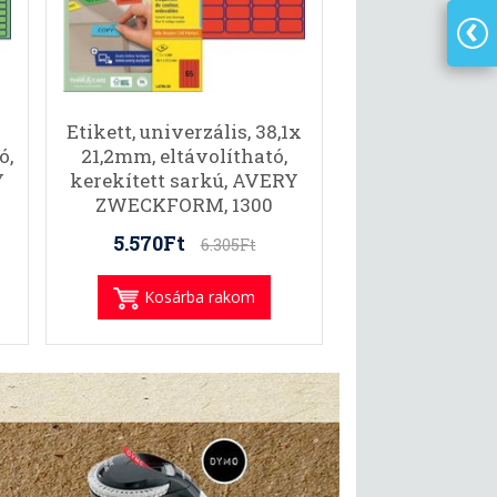
Etikett, univerzális, 38,1x
ó,
21,2mm, eltávolítható,
Y
kerekített sarkú, AVERY
ZWECKFORM, 1300
etikett/csomag, piros
5.570Ft
6.305Ft
Kosárba rakom