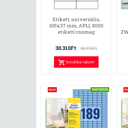
Etikett, univerzális,
105x37 mm, APLI, 8000
etikett/csomag
ZW
30.310Ft
38.970Ft
Kosárba rakom
RAKTÁRON
Akció
Ak