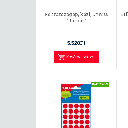
Feliratozógép, kézi, DYMO,
Eti
"Junior"
5.520Ft
Kosárba rakom
RAKTÁRON