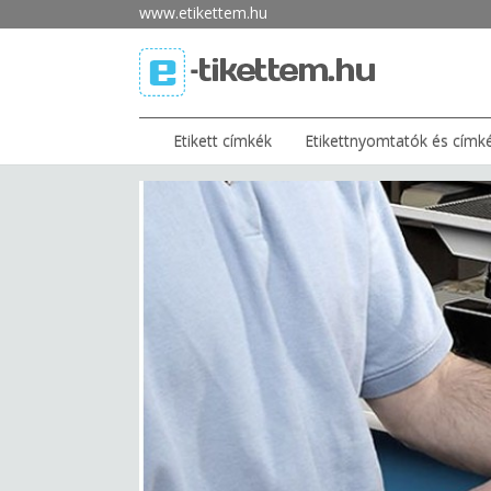
www.etikettem.hu
Etikett címkék
Etikettnyomtatók és címk