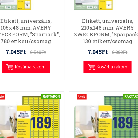
Etikett, univerzális,
Etikett, univerzális,
105x48 mm, AVERY
210x148 mm, AVERY
ECKFORM, "Sparpack",
ZWECKFORM, "Sparpack
780 etikett/csomag
130 etikett/csomag
7.045Ft
7.045Ft
8.540Ft
8.800Ft
Kosárba rakom
Kosárba rakom
RAKTÁRON
RAKTÁR
ció
Akció