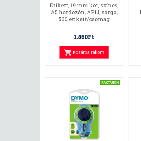
Etikett, 19 mm kör, színes,
A5 hordozón, APLI, sárga,
560 etikett/csomag
1.860Ft
Kosárba rakom
RAKTÁRON