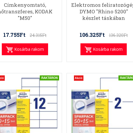
Címkenyomtató,
Elektromos feliratozógé
hőtranszferes, KODAK
DYMO "Rhino 5200"
"M50"
készlet táskában
17.755Ft
106.325Ft
24.315Ft
136.320Ft
Kosárba rakom
Kosárba rakom
RAKTÁRON
RAKTÁR
ció
Akció