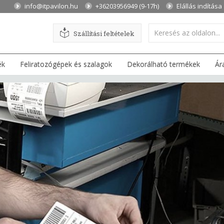
info@itpavilon.hu
+36203956949 (9-17h)
Elállás indítása
Szállítási feltételek
ék
Feliratozógépek és szalagok
Dekorálható termékek
Ár