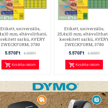
Etikett, univerzális,
Etikett, univerzális,
4x10 mm, eltávolítható,
25,4x10 mm, eltávolíthat
rekített sarkú, AVERY
kerekített sarkú, AVER
ZWECKFORM, 3780
ZWECKFORM, 3780
etikett/csomag, sárga
etikett/csomag, zöld
5.570Ft
5.570Ft
6.305Ft
6.305Ft
Kosárba rakom
Kosárba rakom