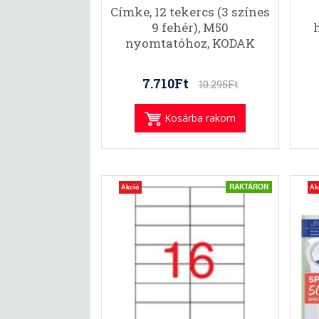
Címke, 12 tekercs (3 színes
9 fehér), M50
nyomtatóhoz, KODAK
7.710Ft
10.295Ft
Kosárba rakom
RAKTÁRON
Akció
Ak