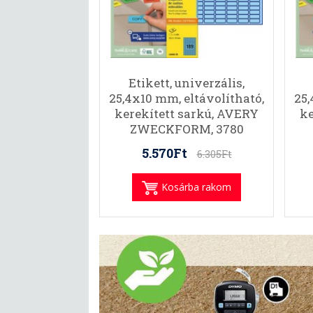
Etikett, univerzális,
25,4x10 mm, eltávolítható,
25,
kerekített sarkú, AVERY
ke
ZWECKFORM, 3780
etikett/csomag, kék
5.570Ft
6.305Ft
Kosárba rakom