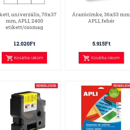
kett, univerzális, 70x37
Árazócímke, 36x53 mm
mm, APLI, 2400
APLI, fehér
etikett/csomag
12.020Ft
5.915Ft
Kosárba rakom
Kosárba rakom
RENDELÉSRE
RENDELÉS