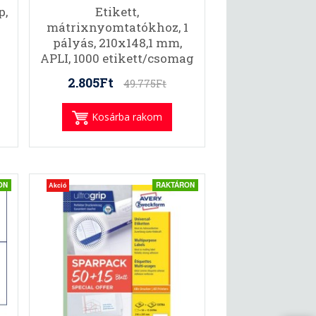
p,
Etikett,
mátrixnyomtatókhoz, 1
pályás, 210x148,1 mm,
APLI, 1000 etikett/csomag
2.805Ft
49.775Ft
Kosárba rakom
ON
RAKTÁRON
Akció