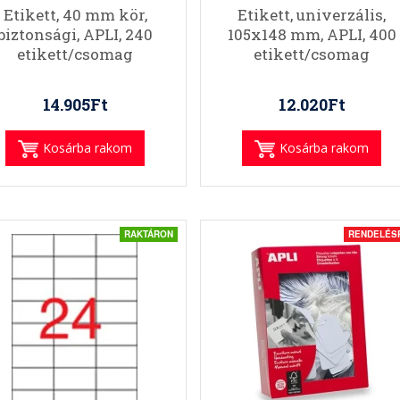
Etikett, 40 mm kör,
Etikett, univerzális,
biztonsági, APLI, 240
105x148 mm, APLI, 400
etikett/csomag
etikett/csomag
14.905Ft
12.020Ft
Kosárba rakom
Kosárba rakom
RAKTÁRON
RENDELÉS