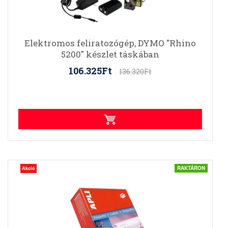
Elektromos feliratozógép, DYMO "Rhino
5200" készlet táskában
106.325Ft
136.320Ft
RAKTÁRON
Akció