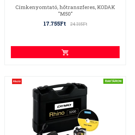
Címkenyomtató, hőtranszferes, KODAK
"M50"
17.755Ft
24.315Ft
RAKTÁRON
Akció