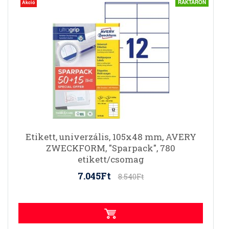
RAKTÁRON
Akció
Etikett, univerzális, 105x48 mm, AVERY
ZWECKFORM, "Sparpack", 780
etikett/csomag
7.045Ft
8.540Ft