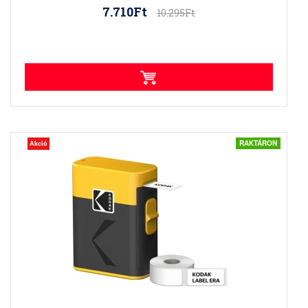
7.710Ft
10.295Ft
RAKTÁRON
Akció