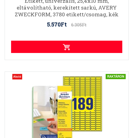
Etikett, univerzális, 25,4x10 mm,
eltávolítható, kerekített sarkú, AVERY
ZWECKFORM, 3780 etikett/csomag, kék
5.570Ft
6.305Ft
RAKTÁRON
Akció