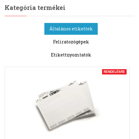
Kategória termékei
Általános etikettek
Feliratozógépek
Etikettnyomtatók
RENDELÉSRE