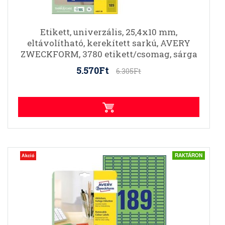
Etikett, univerzális, 25,4x10 mm,
eltávolítható, kerekített sarkú, AVERY
ZWECKFORM, 3780 etikett/csomag, sárga
5.570Ft
6.305Ft
RAKTÁRON
Akció