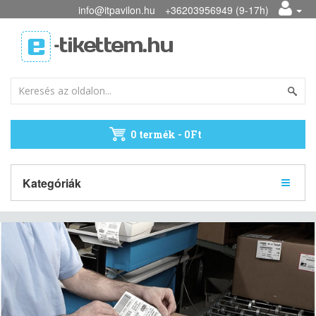
info@itpavilon.hu
+36203956949 (9-17h)
0 termék - 0Ft
Kategóriák