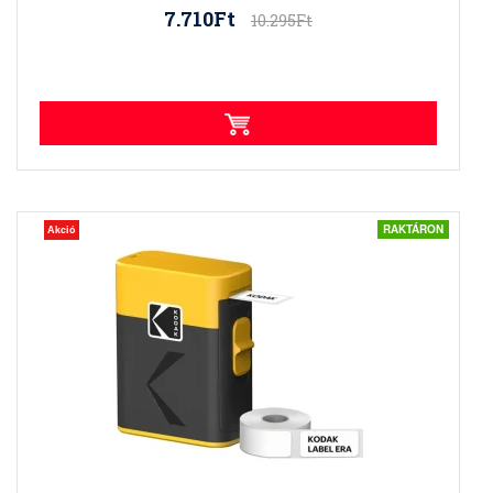
7.710Ft
10.295Ft
RAKTÁRON
Akció