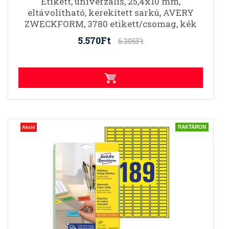
Etikett, univerzális, 25,4x10 mm,
eltávolítható, kerekített sarkú, AVERY
ZWECKFORM, 3780 etikett/csomag, kék
5.570Ft
6.305Ft
RAKTÁRON
Akció