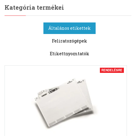
Kategória termékei
Általános etikettek
Feliratozógépek
Etikettnyomtatók
RENDELÉSRE