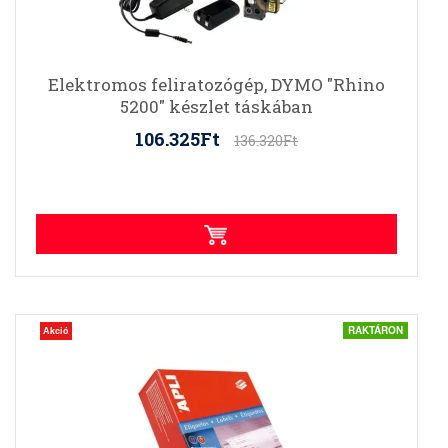
Elektromos feliratozógép, DYMO "Rhino
5200" készlet táskában
106.325Ft
136.320Ft
RAKTÁRON
Akció