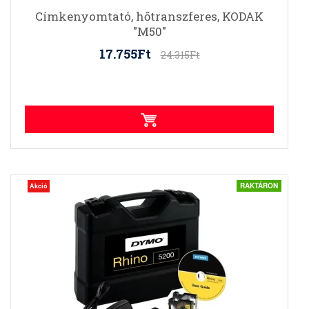
Címkenyomtató, hőtranszferes, KODAK
"M50"
17.755Ft
24.315Ft
RAKTÁRON
Akció