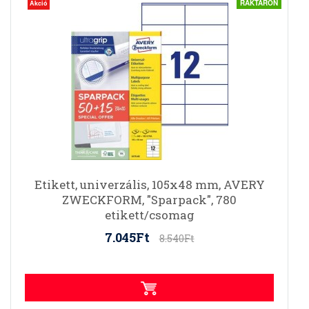
RAKTÁRON
Akció
Etikett, univerzális, 105x48 mm, AVERY
ZWECKFORM, "Sparpack", 780
etikett/csomag
7.045Ft
8.540Ft