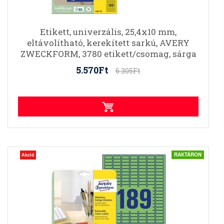
Etikett, univerzális, 25,4x10 mm,
eltávolítható, kerekített sarkú, AVERY
ZWECKFORM, 3780 etikett/csomag, sárga
5.570Ft
6.305Ft
RAKTÁRON
Akció