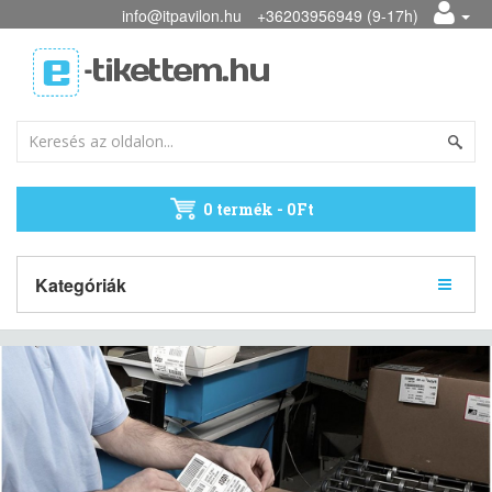
info@itpavilon.hu
+36203956949 (9-17h)
0 termék - 0Ft
Kategóriák