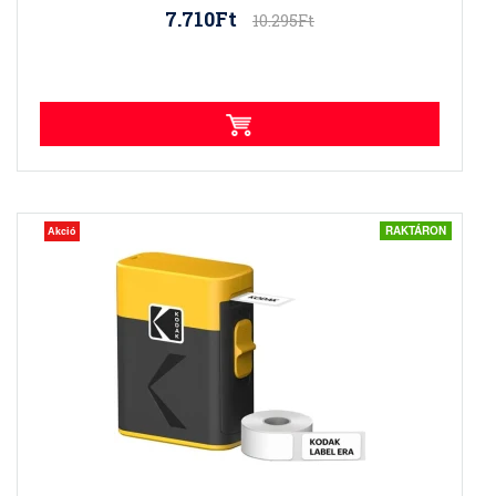
7.710Ft
10.295Ft
RAKTÁRON
Akció