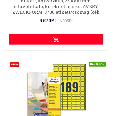
Etikett, univerzális, 25,4x10 mm,
eltávolítható, kerekített sarkú, AVERY
ZWECKFORM, 3780 etikett/csomag, kék
5.570Ft
6.305Ft
RAKTÁRON
Akció