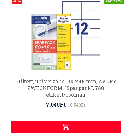
RAKTÁRON
Akció
Etikett, univerzális, 105x48 mm, AVERY
ZWECKFORM, "Sparpack", 780
etikett/csomag
7.045Ft
8.540Ft