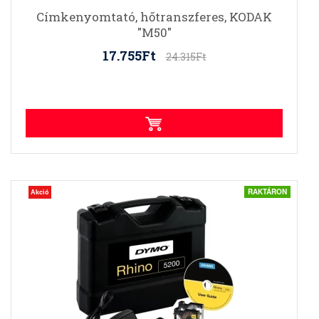
Címkenyomtató, hőtranszferes, KODAK
"M50"
17.755Ft
24.315Ft
RAKTÁRON
Akció