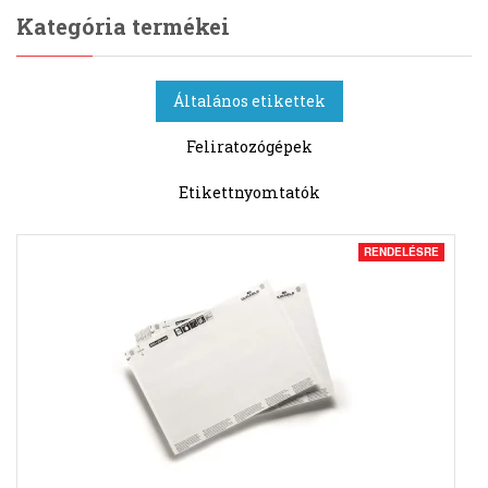
Kategória termékei
Általános etikettek
Feliratozógépek
Etikettnyomtatók
RENDELÉSRE