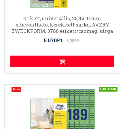
Etikett, univerzális, 25,4x10 mm,
eltávolítható, kerekített sarkú, AVERY
ZWECKFORM, 3780 etikett/csomag, sárga
5.570Ft
6.305Ft
RAKTÁRON
Akció