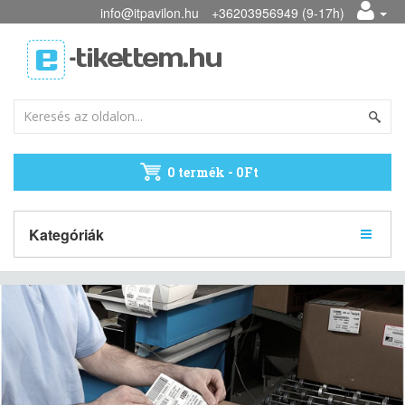
info@itpavilon.hu
+36203956949 (9-17h)
0 termék - 0Ft
Kategóriák