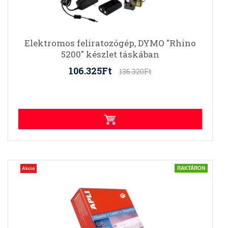
Elektromos feliratozógép, DYMO "Rhino
5200" készlet táskában
106.325Ft
136.320Ft
RAKTÁRON
Akció