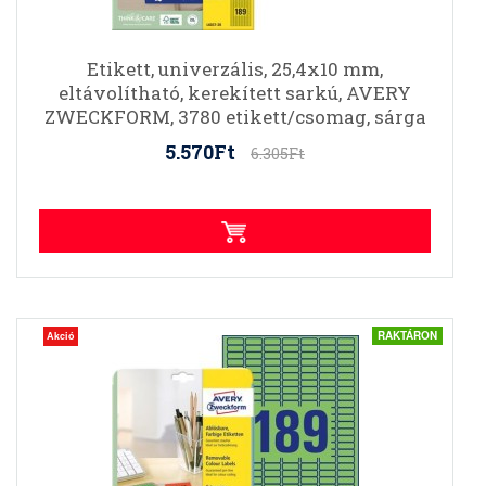
Etikett, univerzális, 25,4x10 mm,
eltávolítható, kerekített sarkú, AVERY
ZWECKFORM, 3780 etikett/csomag, sárga
5.570Ft
6.305Ft
RAKTÁRON
Akció