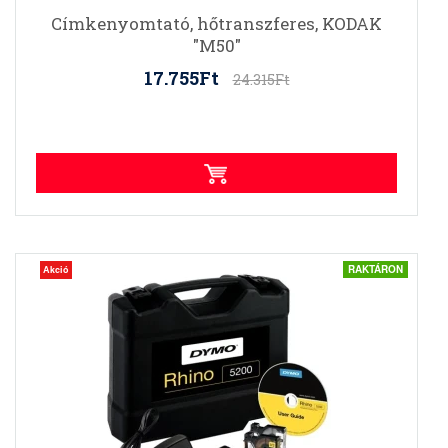
Címkenyomtató, hőtranszferes, KODAK
"M50"
17.755Ft
24.315Ft
RAKTÁRON
Akció