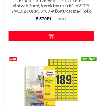
Etikett, univerzális, 25,4x10 mm,
eltávolítható, kerekített sarkú, AVERY
ZWECKFORM, 3780 etikett/csomag, kék
5.570Ft
6.305Ft
RAKTÁRON
Akció