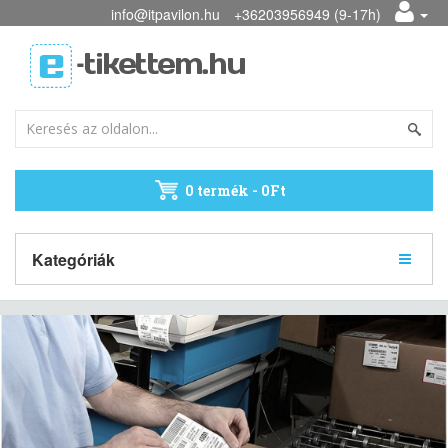
info@itpavilon.hu
+36203956949 (9-17h)
0 termék - 0Ft
Kategóriák