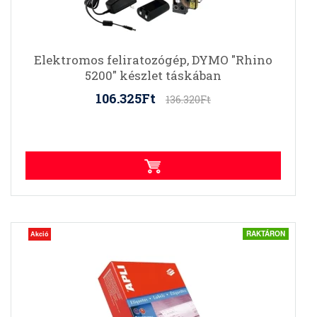
Elektromos feliratozógép, DYMO "Rhino
5200" készlet táskában
106.325Ft
136.320Ft
RAKTÁRON
Akció