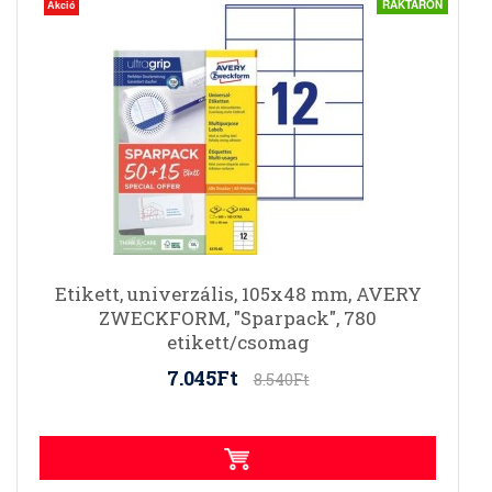
RAKTÁRON
Akció
Etikett, univerzális, 105x48 mm, AVERY
ZWECKFORM, "Sparpack", 780
etikett/csomag
7.045Ft
8.540Ft