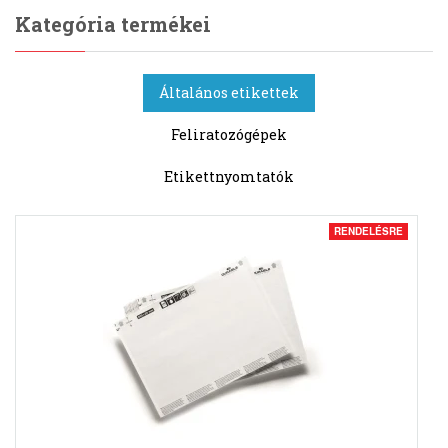
Kategória termékei
Általános etikettek
Feliratozógépek
Etikettnyomtatók
RENDELÉSRE