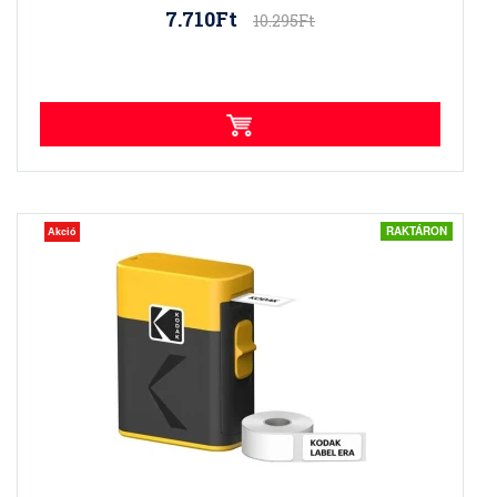
7.710Ft
10.295Ft
RAKTÁRON
Akció