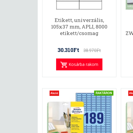
Etikett, univerzális,
105x37 mm, APLI, 8000
etikett/csomag
ZW
30.310Ft
38.970Ft
Kosárba rakom
RAKTÁRON
Akció
Ak