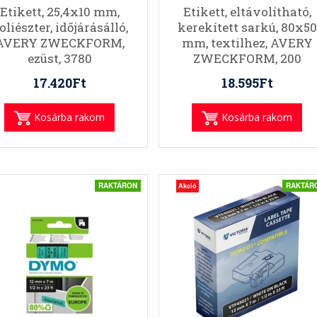
Etikett, 25,4x10 mm,
Etikett, eltávolítható,
oliészter, időjárásálló,
kerekített sarkú, 80x50
AVERY ZWECKFORM,
mm, textilhez, AVERY
ezüst, 3780
ZWECKFORM, 200
etikett/csomag
etikett/csomag
17.420Ft
18.595Ft
Kosárba rakom
Kosárba rakom
RAKTÁRON
RAKTÁR
Akció