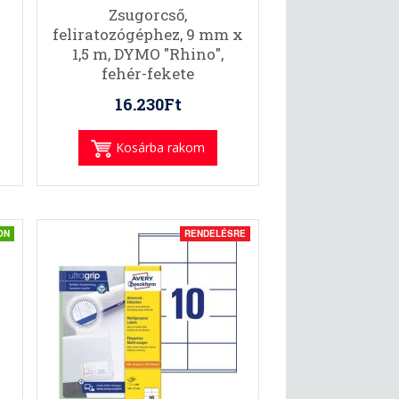
Zsugorcső,
feliratozógéphez, 9 mm x
1,5 m, DYMO "Rhino",
fehér-fekete
16.230Ft
Kosárba rakom
ON
RENDELÉSRE