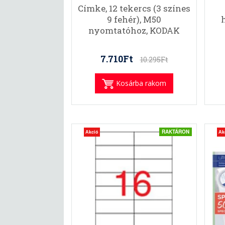
Címke, 12 tekercs (3 színes
9 fehér), M50
nyomtatóhoz, KODAK
7.710Ft
10.295Ft
Kosárba rakom
RAKTÁRON
Akció
Ak