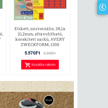
Etikett, univerzális, 38,1x
ó,
21,2mm, eltávolítható,
Y
kerekített sarkú, AVERY
ZWECKFORM, 1300
etikett/csomag, piros
5.570Ft
6.305Ft
Kosárba rakom