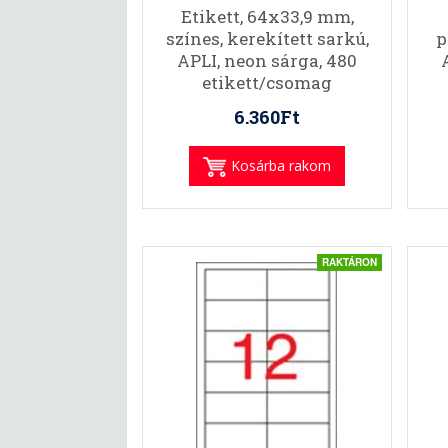
Etikett, 64x33,9 mm,
színes, kerekített sarkú,
p
APLI, neon sárga, 480
etikett/csomag
6.360Ft
Kosárba rakom
RAKTÁRON