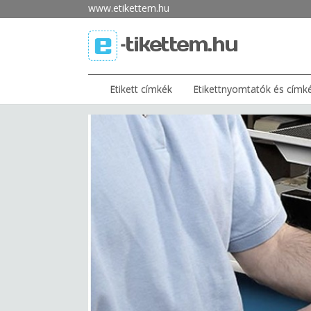
www.etikettem.hu
Etikett címkék
Etikettnyomtatók és címk