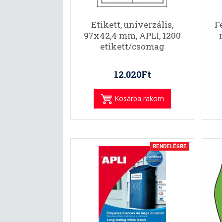
Etikett, univerzális,
F
97x42,4 mm, APLI, 1200
etikett/csomag
12.020Ft
Kosárba rakom
RENDELÉSRE