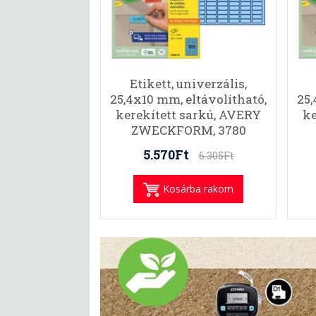
Etikett, univerzális,
25,4x10 mm, eltávolítható,
25,
kerekített sarkú, AVERY
ke
ZWECKFORM, 3780
etikett/csomag, kék
5.570Ft
6.305Ft
Kosárba rakom