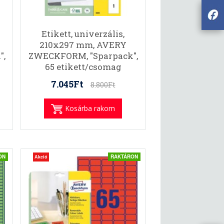
Etikett, univerzális,
210x297 mm, AVERY
",
ZWECKFORM, "Sparpack",
65 etikett/csomag
7.045Ft
8.800Ft
Kosárba rakom
ON
RAKTÁRON
Akció