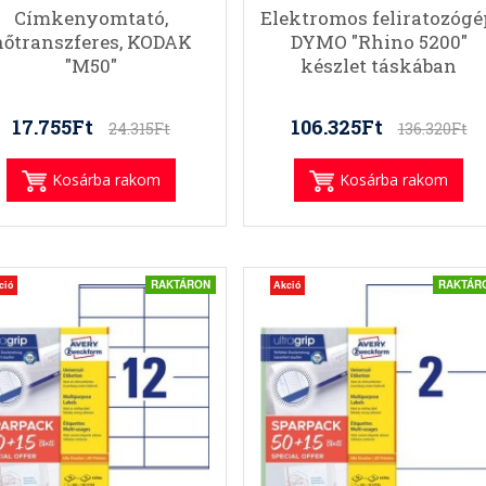
Címkenyomtató,
Elektromos feliratozógé
hőtranszferes, KODAK
DYMO "Rhino 5200"
"M50"
készlet táskában
17.755Ft
106.325Ft
24.315Ft
136.320Ft
Kosárba rakom
Kosárba rakom
RAKTÁRON
RAKTÁR
ció
Akció