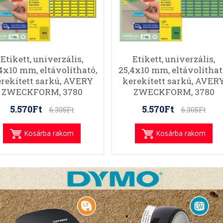
Etikett, univerzális,
Etikett, univerzális,
4x10 mm, eltávolítható,
25,4x10 mm, eltávolíthat
rekített sarkú, AVERY
kerekített sarkú, AVER
ZWECKFORM, 3780
ZWECKFORM, 3780
etikett/csomag, sárga
etikett/csomag, zöld
5.570Ft
5.570Ft
6.305Ft
6.305Ft
Kosárba rakom
Kosárba rakom