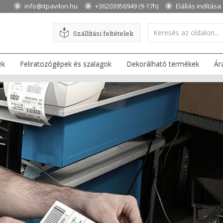
info@itpavilon.hu
+36203956949 (9-17h)
Elállás indítása
Szállítási feltételek
ék
Feliratozógépek és szalagok
Dekorálható termékek
Ár