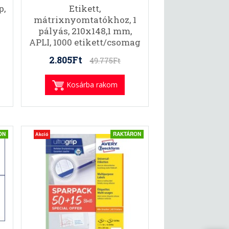
p,
Etikett,
mátrixnyomtatókhoz, 1
pályás, 210x148,1 mm,
APLI, 1000 etikett/csomag
2.805Ft
49.775Ft
Kosárba rakom
ON
RAKTÁRON
Akció