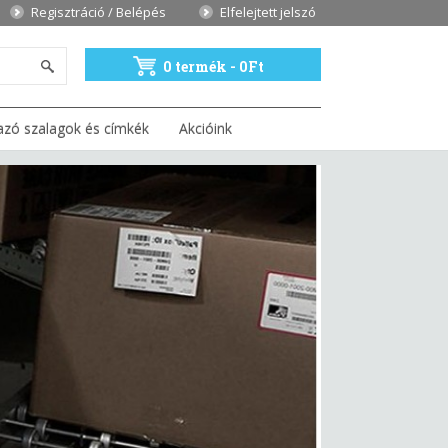
Regisztráció / Belépés
Elfelejtett jelszó
0 termék - 0Ft
azó szalagok és címkék
Akcióink