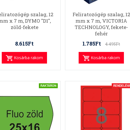
eliratozógép szalag, 12
Feliratozógép szalag, 1
mm x 7 m, DYMO "D1",
mm x 7 m, VICTORIA
zöld-fekete
TECHNOLOGY, fekete-
fehér
8.615Ft
1.785Ft
4.495Ft
Kosárba rakom
Kosárba rakom
RAKTÁRON
RENDELÉS