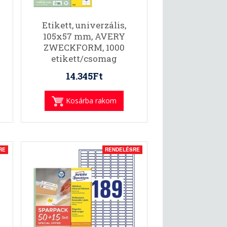
2
Etikett, univerzális,
105x57 mm, AVERY
ZWECKFORM, 1000
etikett/csomag
14.345Ft
Kosárba rakom
RE
RENDELÉSRE