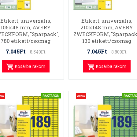
Etikett, univerzális,
Etikett, univerzális,
105x48 mm, AVERY
210x148 mm, AVERY
ECKFORM, "Sparpack",
ZWECKFORM, "Sparpack
780 etikett/csomag
130 etikett/csomag
7.045Ft
7.045Ft
8.540Ft
8.800Ft
Kosárba rakom
Kosárba rakom
RAKTÁRON
RAKTÁR
ció
Akció