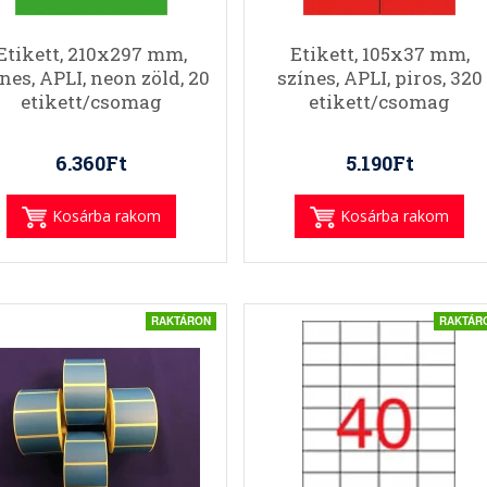
Etikett, 210x297 mm,
Etikett, 105x37 mm,
nes, APLI, neon zöld, 20
színes, APLI, piros, 320
etikett/csomag
etikett/csomag
6.360Ft
5.190Ft
Kosárba rakom
Kosárba rakom
RAKTÁRON
RAKTÁR