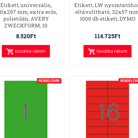
Etikett, univerzális,
Etikett, LW nyomtatóhoz
10x297 mm, extra erős,
eltávolítható, 32x57 mm
polietilén, AVERY
1000 db etikett, DYMO
ZWECKFORM, 10
etikett/csomag
8.520Ft
114.725Ft
Kosárba rakom
Kosárba rakom
RENDELÉSRE
RENDELÉS