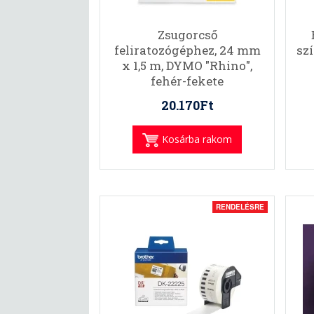
Zsugorcső
feliratozógéphez, 24 mm
szí
x 1,5 m, DYMO "Rhino",
fehér-fekete
20.170Ft
Kosárba rakom
RENDELÉSRE