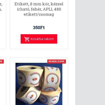
,
Etikett, 8 mm kör, kézzel
,
írható, fehér, APLI, 480
etikett/csomag
350Ft
Kosárba rakom
RE
RENDELÉSRE