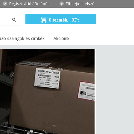
Regisztráció / Belépés
Elfelejtett jelszó
0 termék - 0Ft
azó szalagok és címkék
Akcióink