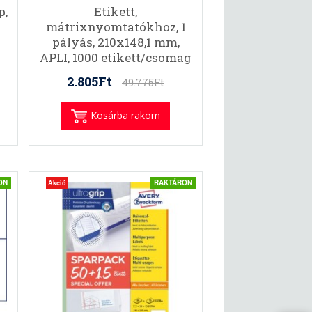
p,
Etikett,
mátrixnyomtatókhoz, 1
pályás, 210x148,1 mm,
APLI, 1000 etikett/csomag
2.805Ft
49.775Ft
Kosárba rakom
ON
RAKTÁRON
Akció