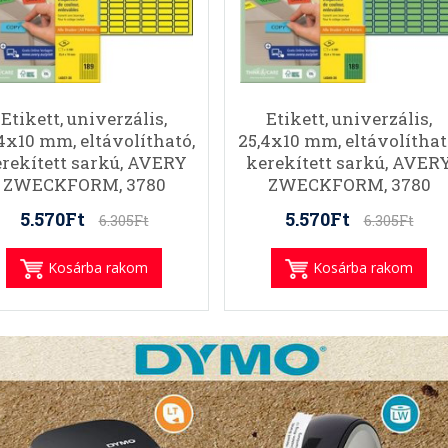
Etikett, univerzális,
Etikett, univerzális,
4x10 mm, eltávolítható,
25,4x10 mm, eltávolíthat
rekített sarkú, AVERY
kerekített sarkú, AVER
ZWECKFORM, 3780
ZWECKFORM, 3780
etikett/csomag, sárga
etikett/csomag, zöld
5.570Ft
5.570Ft
6.305Ft
6.305Ft
Kosárba rakom
Kosárba rakom