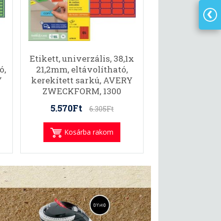
Etikett, univerzális, 38,1x
ó,
21,2mm, eltávolítható,
Y
kerekített sarkú, AVERY
ZWECKFORM, 1300
etikett/csomag, piros
5.570Ft
6.305Ft
Kosárba rakom