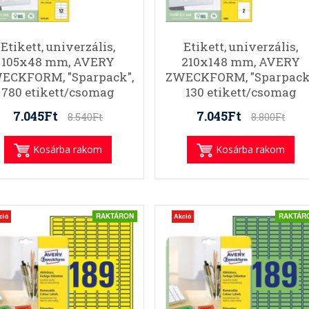
Etikett, univerzális,
Etikett, univerzális,
105x48 mm, AVERY
210x148 mm, AVERY
ECKFORM, "Sparpack",
ZWECKFORM, "Sparpack
780 etikett/csomag
130 etikett/csomag
7.045Ft
7.045Ft
8.540Ft
8.800Ft
Kosárba rakom
Kosárba rakom
RAKTÁRON
RAKTÁR
ció
Akció