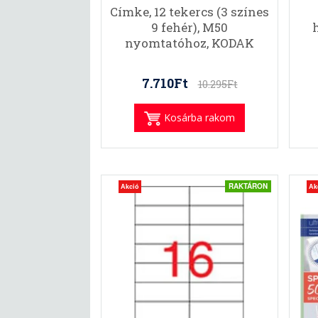
Címke, 12 tekercs (3 színes
9 fehér), M50
nyomtatóhoz, KODAK
7.710Ft
10.295Ft
Kosárba rakom
RAKTÁRON
Akció
Ak