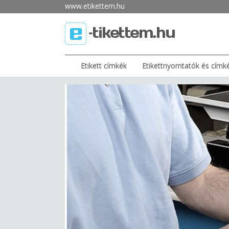
www.etikettem.hu
Etikett címkék
Etikettnyomtatók és címk