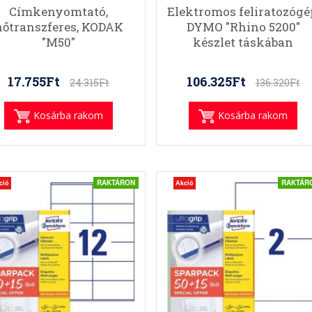
Címkenyomtató,
Elektromos feliratozógé
hőtranszferes, KODAK
DYMO "Rhino 5200"
"M50"
készlet táskában
17.755Ft
106.325Ft
24.315Ft
136.320Ft
Kosárba rakom
Kosárba rakom
RAKTÁRON
RAKTÁR
ció
Akció