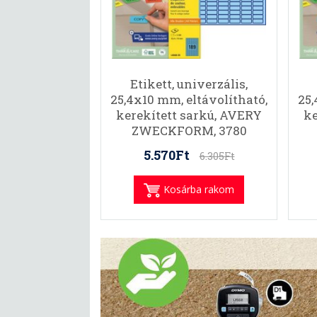
Etikett, univerzális,
25,4x10 mm, eltávolítható,
25,
kerekített sarkú, AVERY
ke
ZWECKFORM, 3780
etikett/csomag, kék
5.570Ft
6.305Ft
Kosárba rakom