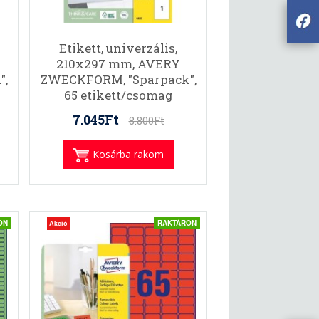
Etikett, univerzális,
210x297 mm, AVERY
",
ZWECKFORM, "Sparpack",
65 etikett/csomag
7.045Ft
8.800Ft
Kosárba rakom
ON
RAKTÁRON
Akció