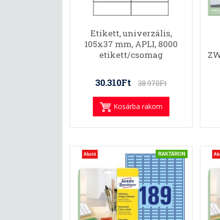
Etikett, univerzális,
105x37 mm, APLI, 8000
etikett/csomag
ZW
30.310Ft
38.970Ft
Kosárba rakom
RAKTÁRON
Akció
Ak