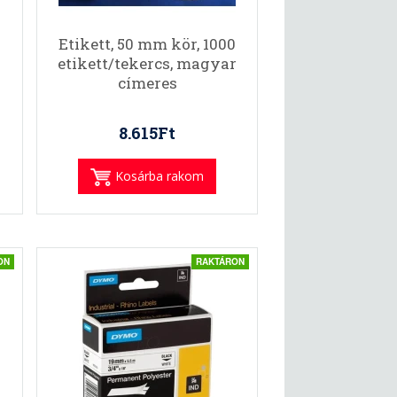
Etikett, 50 mm kör, 1000
etikett/tekercs, magyar
címeres
8.615Ft
Kosárba rakom
ON
RAKTÁRON