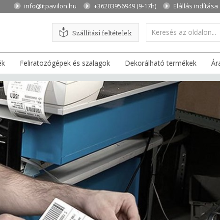
info@itpavilon.hu
+36203956949 (9-17h)
Elállás indítása
Szállítási feltételek
ék
Feliratozógépek és szalagok
Dekorálható termékek
Ár