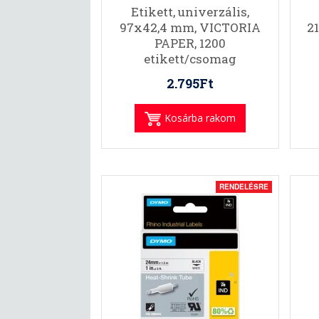
Etikett, univerzális,
97x42,4 mm, VICTORIA
2
PAPER, 1200
etikett/csomag
2.795Ft
Kosárba rakom
RENDELÉSRE