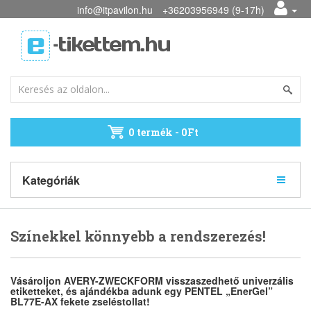
info@itpavilon.hu
+36203956949 (9-17h)
0 termék - 0Ft
Kategóriák
Színekkel könnyebb a rendszerezés!
Vásároljon AVERY-ZWECKFORM visszaszedhető univerzális
etiketteket, és ajándékba adunk egy PENTEL „EnerGel”
BL77E-AX fekete zseléstollat!