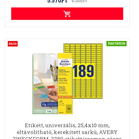
5.570Ft
6.305Ft
RAKTÁRON
Akció
Etikett, univerzális, 25,4x10 mm,
eltávolítható, kerekített sarkú, AVERY
ZWECKFORM, 3780 etikett/csomag, sárga