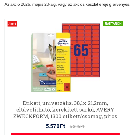
Az akció 2026. május 20-áig, vagy az akciós készlet erejéig érvényes.
RAKTÁRON
Akció
Etikett, univerzális, 38,1x 21,2mm,
eltávolítható, kerekített sarkú, AVERY
ZWECKFORM, 1300 etikett/csomag, piros
5.570Ft
6.305Ft