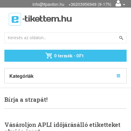
info@itpavilon.hu
+36203956949 (9-17h)
0 termék - 0Ft
Kategóriák
Bírja a strapát!
Vásároljon APLI időjárásálló etiketteket