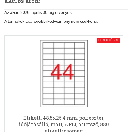
akciós áron!
Az akció 2026. április 30-áig érvényes.
A termékek árát további kedvezmény nem csökkenti.
RENDELÉSRE
Etikett, 48,5x25,4 mm, poliészter,
időjárásálló, matt, APLI, áttetsző, 880
etikett/csomag