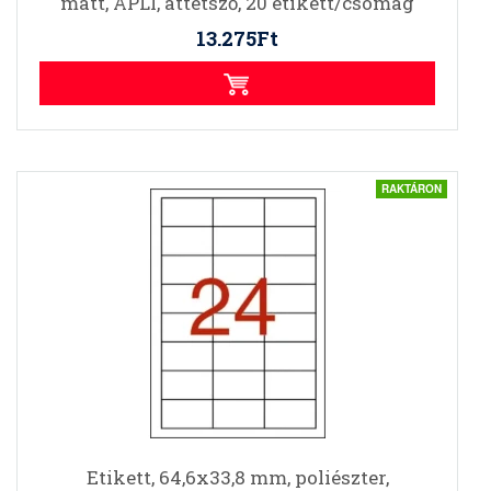
matt, APLI, áttetsző, 20 etikett/csomag
13.275Ft
RAKTÁRON
Etikett, 64,6x33,8 mm, poliészter,