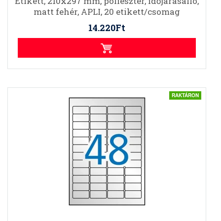
Etikett, 210x297 mm, poliészter, időjárásálló,
matt fehér, APLI, 20 etikett/csomag
14.220Ft
RAKTÁRON