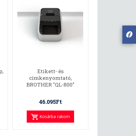
p,
Etikett- és
címkenyomtató,
BROTHER "QL-800"
46.095Ft
Kosárba rakom