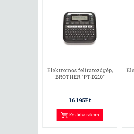
Elektromos feliratozógép,
El
BROTHER "PT-D210"
16.195Ft
Kosárba rakom