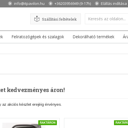
info@itpavilon.hu
+36203956949 (9-17h)
Elállás indítása
Szállítási feltételek
ék
Feliratozógépek és szalagok
Dekorálható termékek
Ár
et kedvezményes áron!
y
az akciós készlet erejéig érvényes.
RAKTÁRON
RAKTÁR