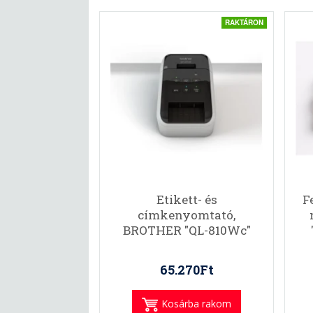
RAKTÁRON
Etikett- és
F
címkenyomtató,
BROTHER "QL-810Wc"
65.270Ft
Kosárba rakom