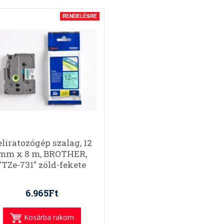
RENDELÉSRE
eliratozógép szalag, 12
mm x 8 m, BROTHER,
"TZe-731" zöld-fekete
6.965Ft
Kosárba rakom