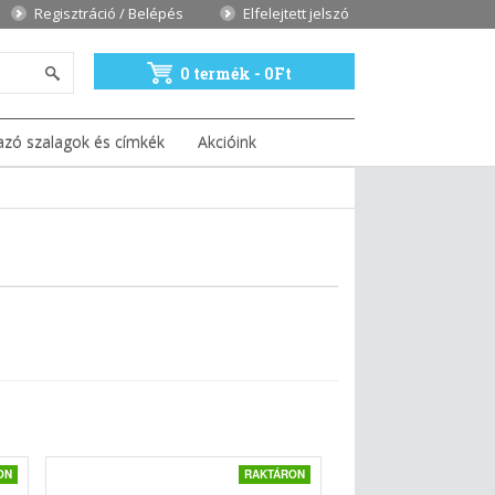
Regisztráció / Belépés
Elfelejtett jelszó
0 termék - 0Ft
azó szalagok és címkék
Akcióink
ON
RAKTÁRON