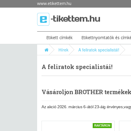
www.etikettem.hu
Etikett címkék
Etikettnyomtatók és címk
Hírek
A feliratok specialistái!
A feliratok specialistái!
Vásároljon BROTHER termékek
Az akció 2026. március 6-ától 23-áig érvényes,vag
RAKTÁRON