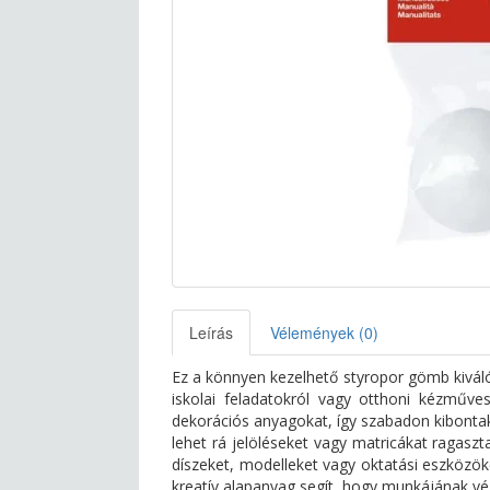
Leírás
Vélemények (0)
Ez a könnyen kezelhető styropor gömb kiváló
iskolai feladatokról vagy otthoni kézműves
dekorációs anyagokat, így szabadon kibontak
lehet rá jelöléseket vagy matricákat ragasz
díszeket, modelleket vagy oktatási eszközök
kreatív alapanyag segít, hogy munkájának vé