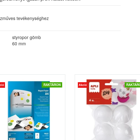
 kézműves tevékenységhez
styropor gömb
60 mm
RAKTÁRON
RAKTÁR
ció
Akció