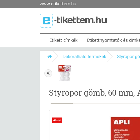
www.etikettem.hu
Etikett címkék
Etikettnyomtatók és címk
Dekorálható termékek
Styropor g
Styropor gömb, 60 mm, A
Akció