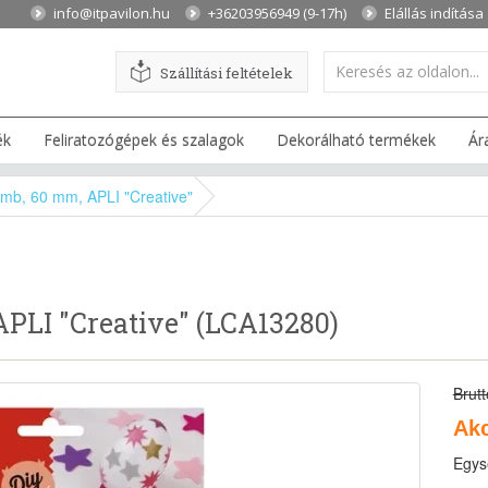
info@itpavilon.hu
+36203956949 (9-17h)
Elállás indítása
Szállítási feltételek
ék
Feliratozógépek és szalagok
Dekorálható termékek
Ár
ömb, 60 mm, APLI "Creative"
PLI "Creative" (LCA13280)
Brutt
Akc
Egys