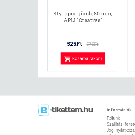
Styropor gömb, 80 mm,
APLI "Creative"
525Ft
575Ft
Kosárba rakom
Információk
Rólunk
Szállítási felté
Jogi nyilatkoza