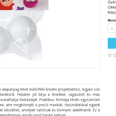
Gyár
Cikk
Készl
Menn
 alapanyag lehet különféle kreatív projektekhez, legyen szó
kedésről. Felülete jól bírja a festéket, ragasztót és más
oztathatja fantáziáját. Praktikus formája révén egyszerűen
tani, ami megkönnyíti a precíz munkát. Használatával egyedi
et készíthet, amelyek tartósak és könnyen alakíthatók. Ez a
geredménye igazán profi hatást keltsen.