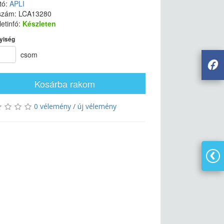
tó:
APLI
szám: LCA13280
etinfó:
Készleten
yiség
csom
Kosárba rakom
0 vélemény
/
új vélemény