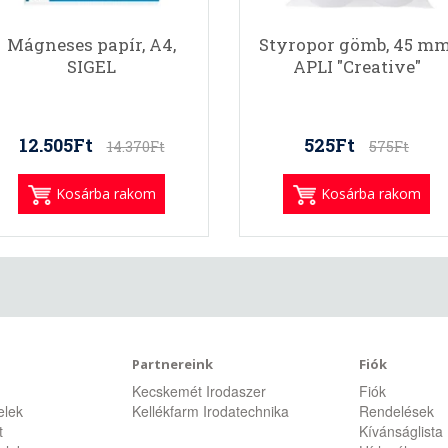
Mágneses papír, A4,
Styropor gömb, 45 mm
SIGEL
APLI "Creative"
12.505Ft
525Ft
14.370Ft
575Ft
Kosárba rakom
Kosárba rakom
Partnereink
Fiók
Kecskemét Irodaszer
Fiók
telek
Kellékfarm Irodatechnika
Rendelések
t
Kívánságlista