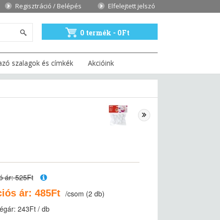
Regisztráció / Belépés
Elfelejtett jelszó
0 termék - 0Ft
azó szalagok és címkék
Akcióink
ó ár: 525Ft
iós ár: 485Ft
/csom (2 db)
égár: 243Ft / db