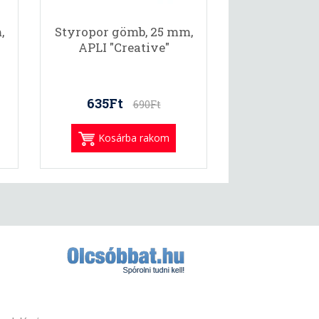
,
Styropor gömb, 25 mm,
APLI "Creative"
635Ft
690Ft
Kosárba rakom