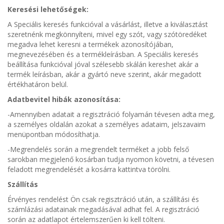
Keresési lehetőségek:
A Speciális keresés funkcióval a vásárlást, illetve a kiválasztást
szeretnénk megkönnyíteni, mivel egy szót, vagy szótöredéket
megadva lehet keresni a termékek azonosítójában,
megnevezésében és a termékleírásban. A Speciális keresés
beállítása funkcióval jóval szélesebb skálán kereshet akár a
termék leírásban, akár a gyártó neve szerint, akár megadott
értékhatáron belül.
Adatbevitel hibák azonosítása:
-Amennyiben adatait a regisztráció folyamán tévesen adta meg,
a személyes oldalán azokat a személyes adataim, jelszavaim
menüpontban módosíthatja.
-Megrendelés során a megrendelt terméket a jobb felső
sarokban megjelenő kosárban tudja nyomon követni, a tévesen
feladott megrendelését a kosárra kattintva törölni.
Szállítás
Érvényes rendelést Ön csak regisztráció után, a szállítási és
számlázási adatainak megadásával adhat fel. A regisztráció
során az adatlapot értelemszerűen ki kell tölteni.