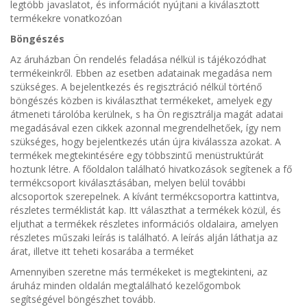
legtöbb javaslatot, és információt nyújtani a kiválasztott
termékekre vonatkozóan
Böngészés
Az áruházban Ön rendelés feladása nélkül is tájékozódhat
termékeinkről. Ebben az esetben adatainak megadása nem
szükséges. A bejelentkezés és regisztráció nélkül történő
böngészés közben is kiválaszthat termékeket, amelyek egy
átmeneti tárolóba kerülnek, s ha Ön regisztrálja magát adatai
megadásával ezen cikkek azonnal megrendelhetőek, így nem
szükséges, hogy bejelentkezés után újra kiválassza azokat. A
termékek megtekintésére egy többszintű menüstruktúrát
hoztunk létre. A főoldalon található hivatkozások segítenek a fő
termékcsoport kiválasztásában, melyen belül további
alcsoportok szerepelnek. A kívánt termékcsoportra kattintva,
részletes terméklistát kap. Itt választhat a termékek közül, és
eljuthat a termékek részletes információs oldalaira, amelyen
részletes műszaki leírás is található. A leírás alján láthatja az
árat, illetve itt teheti kosarába a terméket
Amennyiben szeretne más termékeket is megtekinteni, az
áruház minden oldalán megtalálható kezelőgombok
segítségével böngészhet tovább.