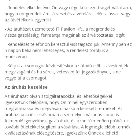
- Rendelés elküldésével Ön vagy cége kötelezettséget vállal arra,
hogy a megrendelt árut átveszi és a vételárat előutalással, vagy
az átvételkor kiegyenlíti.
- Az áruházat üzemeltető IT Pavilon Kft., a megrendelés
visszaigazolásáig, fenntartja magának az árváltoztatás jogát
- Rendelését telefonon keresztül visszaigazoljuk. Amennyiben ez
5 napon belül nem lehetséges, a rendelést töröljük a
rendszerből.
- Kérjük a csomagot kézbesítéskor az átadó előtt szíveskedjék
megvizsgálni és ha sérült, vetessen fel jegyzőkönyvet, s ne
vegye át a csomagot.
Az áruház kezelése
Az áruházat olyan szolgáltatásokkal és lehetőségekkel
igyekeztünk felépíteni, hogy Ön minél egyszerűbben
megtalálhassa és megvásárolhassa a keresett terméket. Az
áruház funkcióit elsősorban a személyes vásárlás során is
felmerülő igényekhez igazítottuk, és azon túlmenően próbáltuk
további ötletekkel segíteni a vásárlást. A legmegfelelőbb termék
kiválasztásának elősegítésére, igyekszünk Önnek a lehető