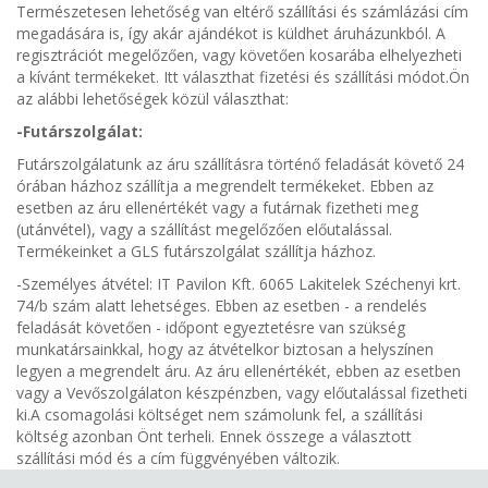
Természetesen lehetőség van eltérő szállítási és számlázási cím
megadására is, így akár ajándékot is küldhet áruházunkból. A
regisztrációt megelőzően, vagy követően kosarába elhelyezheti
a kívánt termékeket. Itt választhat fizetési és szállítási módot.Ön
az alábbi lehetőségek közül választhat:
-Futárszolgálat:
Futárszolgálatunk az áru szállításra történő feladását követő 24
órában házhoz szállítja a megrendelt termékeket. Ebben az
esetben az áru ellenértékét vagy a futárnak fizetheti meg
(utánvétel), vagy a szállítást megelőzően előutalással.
Termékeinket a GLS futárszolgálat szállítja házhoz.
-Személyes átvétel: IT Pavilon Kft. 6065 Lakitelek Széchenyi krt.
74/b szám alatt lehetséges. Ebben az esetben - a rendelés
feladását követően - időpont egyeztetésre van szükség
munkatársainkkal, hogy az átvételkor biztosan a helyszínen
legyen a megrendelt áru. Az áru ellenértékét, ebben az esetben
vagy a Vevőszolgálaton készpénzben, vagy előutalással fizetheti
ki.A csomagolási költséget nem számolunk fel, a szállítási
költség azonban Önt terheli. Ennek összege a választott
szállítási mód és a cím függvényében változik.