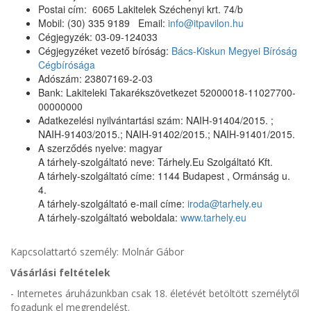
Postai cím: 6065 Lakitelek Széchenyi krt. 74/b
Mobil: (30) 335 9189 Email:
info@itpavilon.hu
Cégjegyzék:
03-09-124033
Cégjegyzéket vezető bíróság:
Bács-Kiskun Megyei Bíróság
Cégbírósága
Adószám: 23807169-2-03
Bank: Lakiteleki Takarékszövetkezet 52000018-11027700-
00000000
Adatkezelési nyilvántartási szám: NAIH-91404/2015. ;
NAIH-91403/2015.; NAIH-91402/2015.; NAIH-91401/2015.
A szerződés nyelve: magyar
A tárhely-szolgáltató neve: Tárhely.Eu Szolgáltató Kft.
A tárhely-szolgáltató címe: 1144 Budapest , Ormánság u.
4.
A tárhely-szolgáltató e-mail címe:
iroda@tarhely.eu
A tárhely-szolgáltató weboldala:
www.tarhely.eu
Kapcsolattartó személy: Molnár Gábor
Vásárlási feltételek
- Internetes áruházunkban csak 18. életévét betöltött személytől
fogadunk el megrendelést.