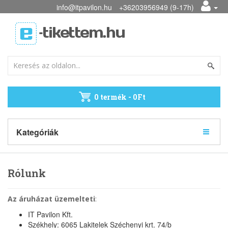
info@itpavilon.hu
+36203956949 (9-17h)
0 termék - 0Ft
Kategóriák
Rólunk
Az áruházat üzemelteti
:
IT Pavilon Kft.
Székhely: 6065 Lakitelek Széchenyi krt. 74/b