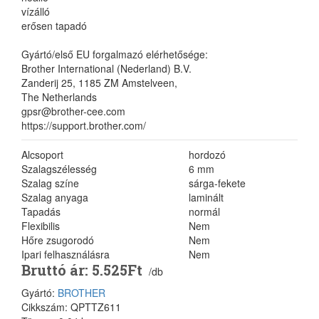
vízálló
erősen tapadó
Gyártó/első EU forgalmazó elérhetősége:
Brother International (Nederland) B.V.
Zanderij 25, 1185 ZM Amstelveen,
The Netherlands
gpsr@brother-cee.com
https://support.brother.com/
Alcsoport
hordozó
Szalagszélesség
6 mm
Szalag színe
sárga-fekete
Szalag anyaga
laminált
Tapadás
normál
Flexibilis
Nem
Hőre zsugorodó
Nem
Ipari felhasználásra
Nem
Bruttó ár: 5.525Ft
/db
Gyártó:
BROTHER
Cikkszám: QPTTZ611