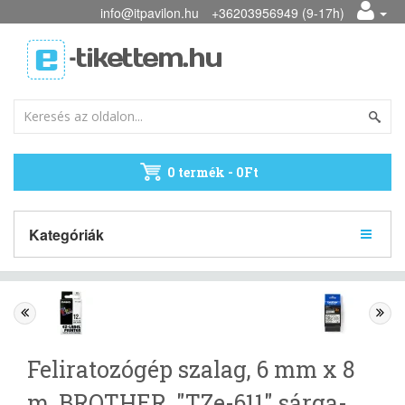
info@itpavilon.hu
+36203956949 (9-17h)
0 termék - 0Ft
Kategóriák
Feliratozógép szalag, 6 mm x 8
m, BROTHER, "TZe-611" sárga-