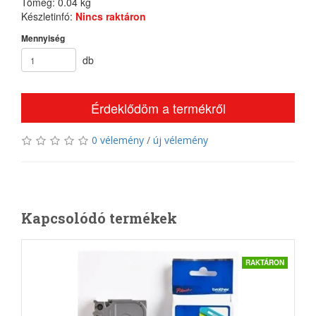
Tömeg: 0.04 kg
Készletinfó:
Nincs raktáron
Mennyiség
db
Érdeklődöm a termékről
0 vélemény
/
új vélemény
Kapcsolódó termékek
RAKTÁRON