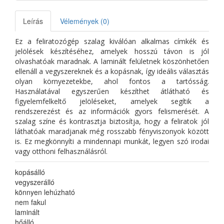
Leírás
Vélemények (0)
Ez a feliratozógép szalag kiválóan alkalmas címkék és
jelölések készítéséhez, amelyek hosszú távon is jól
olvashatóak maradnak. A laminált felületnek köszönhetően
ellenáll a vegyszereknek és a kopásnak, így ideális választás
olyan környezetekbe, ahol fontos a tartósság.
Használatával egyszerűen készíthet átlátható és
figyelemfelkeltő jelöléseket, amelyek segítik a
rendszerezést és az információk gyors felismerését. A
szalag színe és kontrasztja biztosítja, hogy a feliratok jól
láthatóak maradjanak még rosszabb fényviszonyok között
is. Ez megkönnyíti a mindennapi munkát, legyen szó irodai
vagy otthoni felhasználásról.
kopásálló
vegyszerálló
könnyen lehúzható
nem fakul
laminált
hőálló