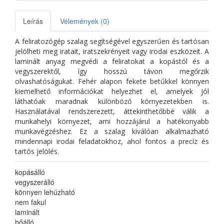
Leírás
Vélemények (0)
A feliratozógép szalag segítségével egyszerűen és tartósan
jelölheti meg iratait, iratszekrényeit vagy irodai eszközeit. A
laminált anyag megvédi a feliratokat a kopástól és a
vegyszerektől, így hosszú távon megőrzik
olvashatóságukat. Fehér alapon fekete betűkkel könnyen
kiemelhető információkat helyezhet el, amelyek jól
láthatóak maradnak különböző környezetekben is.
Használatával rendszerezett, áttekinthetőbbé válik a
munkahelyi környezet, ami hozzájárul a hatékonyabb
munkavégzéshez. Ez a szalag kiválóan alkalmazható
mindennapi irodai feladatokhoz, ahol fontos a precíz és
tartós jelölés.
kopásálló
vegyszerálló
könnyen lehúzható
nem fakul
laminált
hőálló