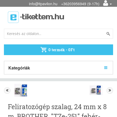
info@itpavilon.hu
+36203956949 (9-17h)
0 termék - 0Ft
Kategóriák
Feliratozógép szalag, 24 mm x 8
m, BROTHER, "TZe-251" fehér-