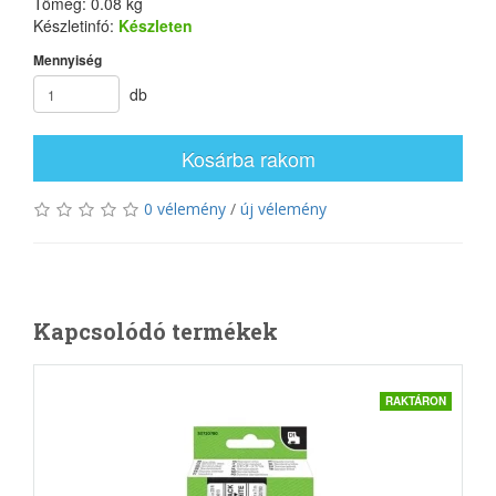
Tömeg: 0.08 kg
Készletinfó:
Készleten
Mennyiség
db
Kosárba rakom
0 vélemény
/
új vélemény
Kapcsolódó termékek
RAKTÁRON