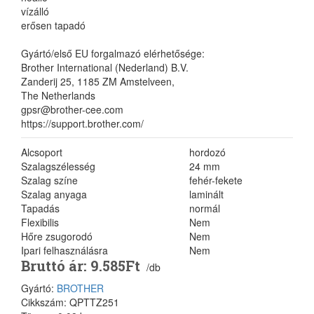
vízálló
erősen tapadó
Gyártó/első EU forgalmazó elérhetősége:
Brother International (Nederland) B.V.
Zanderij 25, 1185 ZM Amstelveen,
The Netherlands
gpsr@brother-cee.com
https://support.brother.com/
Alcsoport
hordozó
Szalagszélesség
24 mm
Szalag színe
fehér-fekete
Szalag anyaga
laminált
Tapadás
normál
Flexibilis
Nem
Hőre zsugorodó
Nem
Ipari felhasználásra
Nem
Bruttó ár: 9.585Ft
/db
Gyártó:
BROTHER
Cikkszám: QPTTZ251