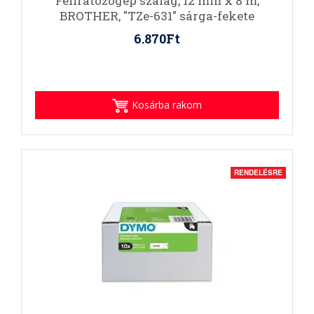
Feliratozógép szalag, 12 mm x 8 m,
BROTHER, "TZe-631" sárga-fekete
6.870Ft
Kosárba rakom
RENDELÉSRE