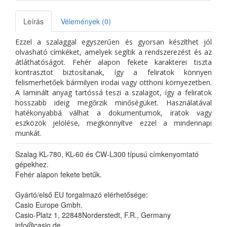
Leírás
Vélemények (0)
Ezzel a szalaggal egyszerűen és gyorsan készíthet jól
olvasható címkéket, amelyek segítik a rendszerezést és az
átláthatóságot. Fehér alapon fekete karakterei tiszta
kontrasztot biztosítanak, így a feliratok könnyen
felismerhetőek bármilyen irodai vagy otthoni környezetben.
A laminált anyag tartóssá teszi a szalagot, így a feliratok
hosszabb ideig megőrzik minőségüket. Használatával
hatékonyabbá válhat a dokumentumok, iratok vagy
eszközök jelölése, megkönnyítve ezzel a mindennapi
munkát.
Szalag KL-780, KL-60 és CW-L300 típusú címkenyomtató
gépekhez.
Fehér alapon fekete betűk.
Gyártó/első EU forgalmazó elérhetősége:
Casio Europe Gmbh.
Casio-Platz 1, 22848Norderstedt, F.R., Germany
info@casio.de