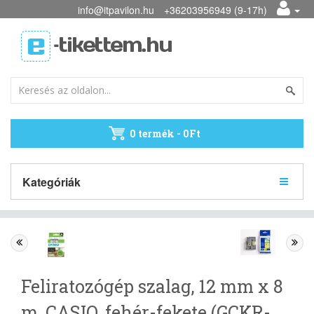
info@itpavilon.hu
+36203956949 (9-17h)
0 termék - 0Ft
Kategóriák
Feliratozógép szalag, 12 mm x 8
m, CASIO, fehér-fekete (GCKR-