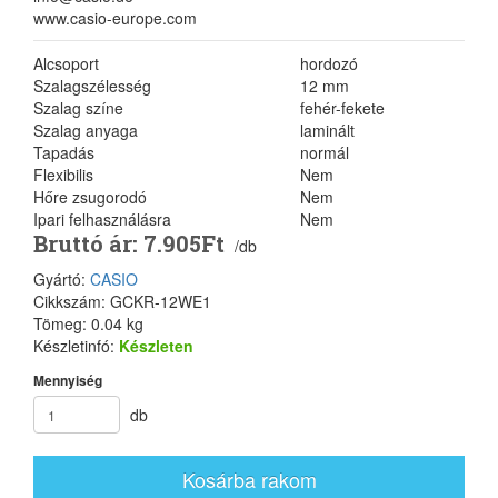
www.casio-europe.com
Alcsoport
hordozó
Szalagszélesség
12 mm
Szalag színe
fehér-fekete
Szalag anyaga
laminált
Tapadás
normál
Flexibilis
Nem
Hőre zsugorodó
Nem
Ipari felhasználásra
Nem
Bruttó ár: 7.905Ft
/db
Gyártó:
CASIO
Cikkszám: GCKR-12WE1
Tömeg: 0.04 kg
Készletinfó:
Készleten
Mennyiség
db
Kosárba rakom