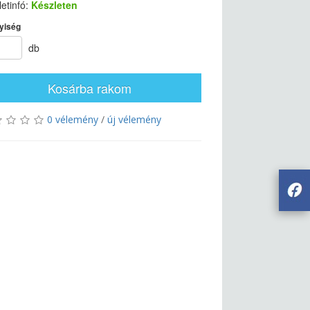
etinfó:
Készleten
yiség
db
Kosárba rakom
0 vélemény
/
új vélemény