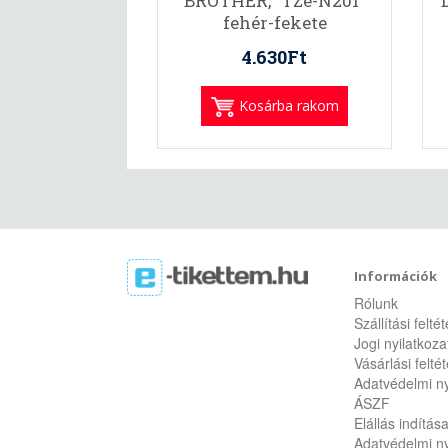
BROTHER, "TZe-N201"
fehér-fekete
4.630Ft
Kosárba rakom
Információk
Rólunk
Szállítási felté
Jogi nyilatkoza
Vásárlási felté
Adatvédelmi ny
ÁSZF
Elállás indítás
Adatvédelmi ny