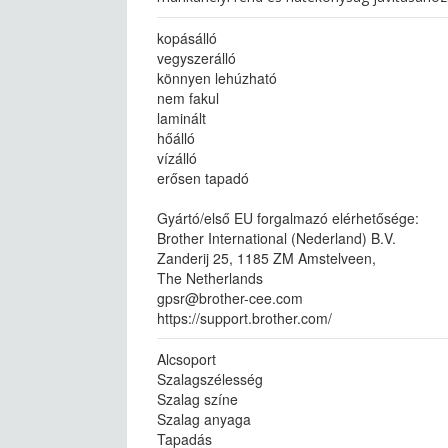
kopásálló
vegyszerálló
könnyen lehúzható
nem fakul
laminált
hőálló
vízálló
erősen tapadó
Gyártó/első EU forgalmazó elérhetősége:
Brother International (Nederland) B.V.
Zanderij 25, 1185 ZM Amstelveen,
The Netherlands
gpsr@brother-cee.com
https://support.brother.com/
Alcsoport
Szalagszélesség
Szalag színe
Szalag anyaga
Tapadás