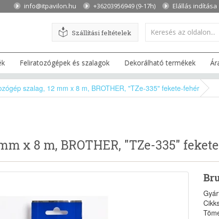
info@itpavilon.hu
+36203956949 (9-17h)
Elállás indítása
Szállítási feltételek
ék
Feliratozógépek és szalagok
Dekorálható termékek
Ár
tozógép szalag, 12 mm x 8 m, BROTHER, "TZe-335" fekete-fehér
2 mm x 8 m, BROTHER, "TZe-335" feket
Bru
Gyár
Cikk
Töme