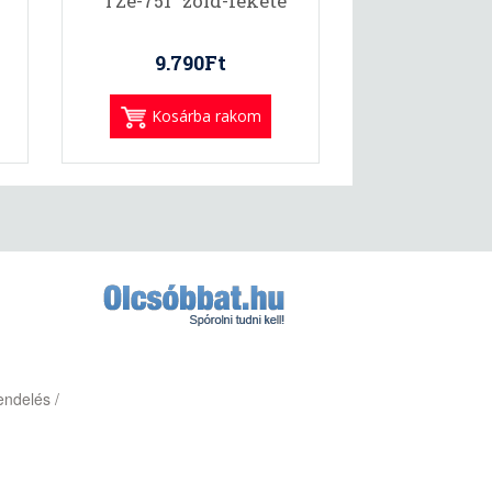
"TZe-751" zöld-fekete
9.790Ft
Kosárba rakom
endelés /