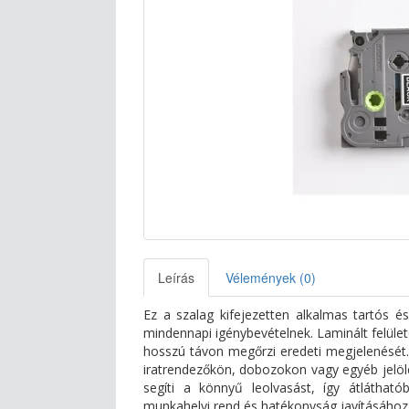
Leírás
Vélemények (0)
Ez a szalag kifejezetten alkalmas tartós és
mindennapi igénybevételnek. Laminált felület
hosszú távon megőrzi eredeti megjelenését. 
iratrendezőkön, dobozokon vagy egyéb jelöl
segíti a könnyű leolvasást, így átláthat
munkahelyi rend és hatékonyság javításához