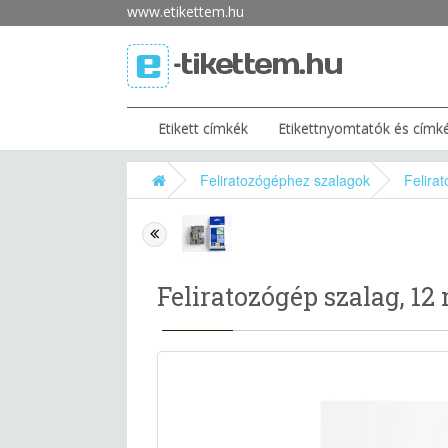
www.etikettem.hu
Etikett címkék
Etikettnyomtatók és címk
Feliratozógéphez szalagok
Felira
Feliratozógép szalag, 1