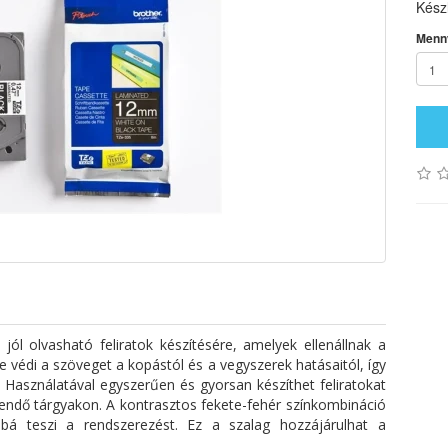
Készl
Menn
 jól olvasható feliratok készítésére, amelyek ellenállnak a
e védi a szöveget a kopástól és a vegyszerek hatásaitól, így
Használatával egyszerűen és gyorsan készíthet feliratokat
endő tárgyakon. A kontrasztos fekete-fehér színkombináció
óbbá teszi a rendszerezést. Ez a szalag hozzájárulhat a
.