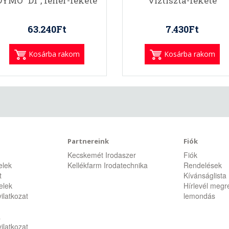
DYMO "D1", fehér-fekete
víztiszta-fekete
63.240Ft
7.430Ft
Kosárba rakom
Kosárba rakom
Partnereink
Fiók
Kecskemét Irodaszer
Fiók
telek
Kellékfarm Irodatechnika
Rendelések
t
Kívánságlista
telek
Hírlevél megr
ilatkozat
lemondás
a
ilatkozat