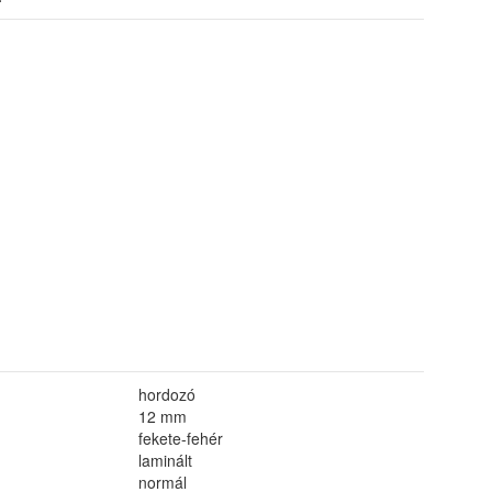
hordozó
12 mm
fekete-fehér
laminált
normál