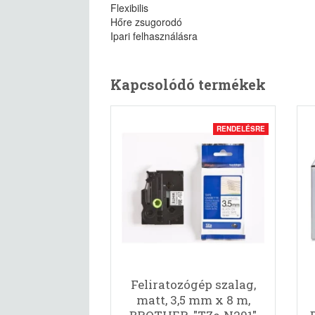
Flexibilis
Hőre zsugorodó
Ipari felhasználásra
Kapcsolódó termékek
RENDELÉSRE
Feliratozógép szalag,
matt, 3,5 mm x 8 m,