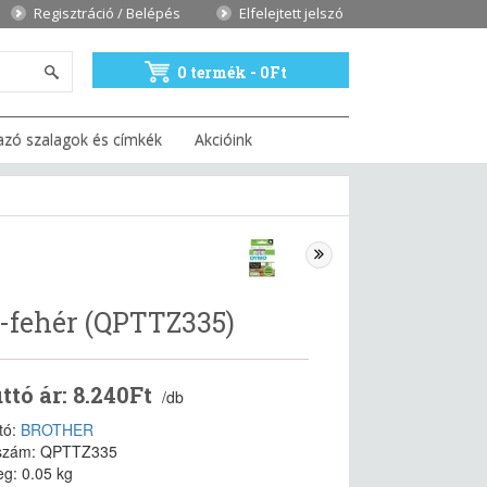
Regisztráció / Belépés
Elfelejtett jelszó
0 termék - 0Ft
azó szalagok és címkék
Akcióink
e-fehér (QPTTZ335)
ttó ár: 8.240Ft
/db
tó:
BROTHER
szám: QPTTZ335
g: 0.05 kg