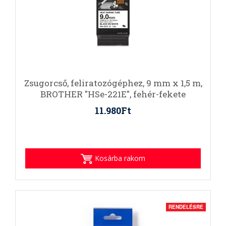
Zsugorcső, feliratozógéphez, 9 mm x 1,5 m,
BROTHER "HSe-221E", fehér-fekete
11.980Ft
Kosárba rakom
RENDELÉSRE