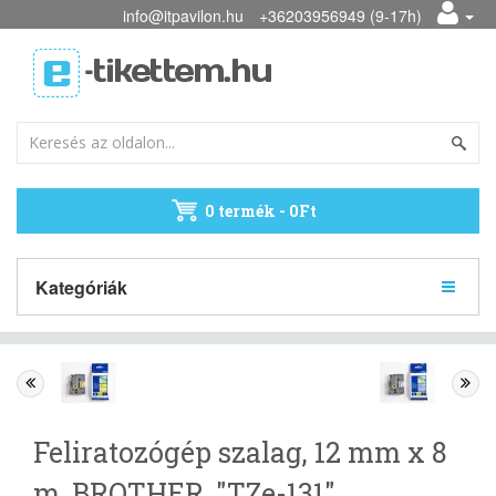
info@itpavilon.hu
+36203956949 (9-17h)
0 termék - 0Ft
Kategóriák
Feliratozógép szalag, 12 mm x 8
m, BROTHER, "TZe-131"