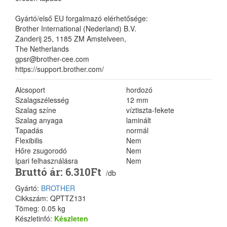
Gyártó/első EU forgalmazó elérhetősége:
Brother International (Nederland) B.V.
Zanderij 25, 1185 ZM Amstelveen,
The Netherlands
gpsr@brother-cee.com
https://support.brother.com/
Alcsoport
hordozó
Szalagszélesség
12 mm
Szalag színe
víztiszta-fekete
Szalag anyaga
laminált
Tapadás
normál
Flexibilis
Nem
Hőre zsugorodó
Nem
Ipari felhasználásra
Nem
Bruttó ár: 6.310Ft
/db
Gyártó:
BROTHER
Cikkszám: QPTTZ131
Tömeg: 0.05 kg
Készletinfó:
Készleten