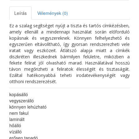
Leírás
Vélemények (0)
Ez a szalag segítséget nyújt a tiszta és tartós címkézésben,
amely ellenáll a mindennapi használat során előforduló
kopásnak és vegyszereknek. Könnyen felhelyezhető és
egyszerűen eltávolítható, így gyorsan rendszerezheti vele
iratait vagy eszközeit. Átlátszó alapja miatt a címkék
diszkréten illeszkednek bármilyen felületre, miközben a
fekete felirat jól olvasható marad. Használatával hosszú
távon megőrizheti a feliratok élességét és tisztaságát.
Ezáltal hatékonyabbá teheti irodatevékenységét vagy
otthoni rendszerezését.
kopásálló
vegyszerálló
könnyen lehúzható
nem fakul
laminált
hőálló
vízálló
erősen tapadó