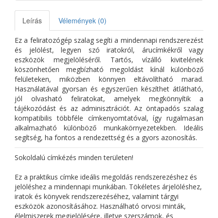
Leírás
Vélemények (0)
Ez a feliratozógép szalag segíti a mindennapi rendszerezést
és jelölést, legyen szó iratokról, árucímkékről vagy
eszközök megjelöléséről. Tartós, vízálló kivitelének
köszönhetően megbízható megoldást kínál különböző
felületeken, miközben könnyen eltávolítható marad.
Használatával gyorsan és egyszerűen készíthet átlátható,
jól olvasható feliratokat, amelyek megkönnyítik a
tájékozódást és az adminisztrációt. Az öntapadós szalag
kompatibilis többféle címkenyomtatóval, így rugalmasan
alkalmazható különböző munkakörnyezetekben. Ideális
segítség, ha fontos a rendezettség és a gyors azonosítás.
Sokoldalú címkézés minden területen!
Ez a praktikus címke ideális megoldás rendszerezéshez és
jelöléshez a mindennapi munkában. Tökéletes árjelöléshez,
iratok és könyvek rendszerezéséhez, valamint tárgyi
eszközök azonosításához. Használható orvosi minták,
élelmiszerek megjelölésére, illetve szerszámok, és