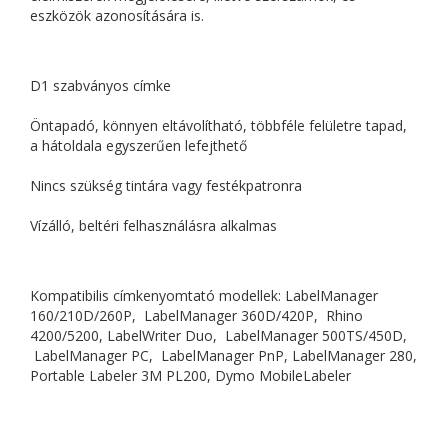
eszközök azonosítására is.
D1 szabványos címke
Öntapadó, könnyen eltávolítható, többféle felületre tapad,
a hátoldala egyszerűen lefejthető
Nincs szükség tintára vagy festékpatronra
Vízálló, beltéri felhasználásra alkalmas
Kompatibilis címkenyomtató modellek: LabelManager
160/210D/260P, LabelManager 360D/420P, Rhino
4200/5200, LabelWriter Duo, LabelManager 500TS/450D,
LabelManager PC, LabelManager PnP, LabelManager 280,
Portable Labeler 3M PL200, Dymo MobileLabeler