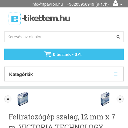
info@itpavilon.hu
+36203956949 (9-17h)
0 termék - 0Ft
Kategóriák
Feliratozógép szalag, 12 mm x 7
m, VICTORIA TECHNOLOGY,