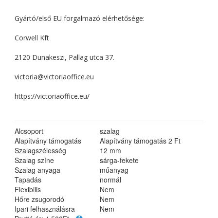
Gyártó/első EU forgalmazó elérhetősége:
Corwell Kft
2120 Dunakeszi, Pallag utca 37.
victoria@victoriaoffice.eu
https://victoriaoffice.eu/
Alcsoport
szalag
Alapítvány támogatás
Alapítvány támogatás 2 Ft
Szalagszélesség
12 mm
Szalag színe
sárga-fekete
Szalag anyaga
műanyag
Tapadás
normál
Flexibilis
Nem
Hőre zsugorodó
Nem
Ipari felhasználásra
Nem