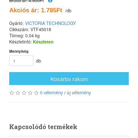
Bruttó ár: 4.500Ft
Akciós ár: 1.785Ft
/db
Gyártó:
VICTORIA TECHNOLOGY
Cikkszám: VTF45018
Tömeg: 0.04 kg
Készletinfó:
Készleten
Mennyiség
db
Kosárba rakom
0 vélemény
/
új vélemény
Kapcsolódó termékek