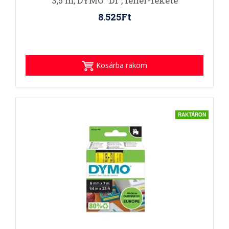
3,5 m, DYMO "D1", fehér-fekete
8.525Ft
Kosárba rakom
RAKTÁRON