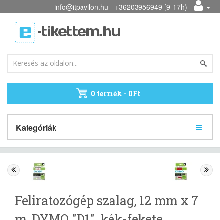
info@itpavilon.hu
+36203956949 (9-17h)
0 termék - 0Ft
Kategóriák
Feliratozógép szalag, 12 mm x 7
m, DYMO "D1", kék-fekete