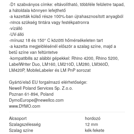
-D1 szabványos címke: eltávolítható, többféle felületre tapad,
a hátoldala könnyen lefejthető
-a kazetták külső része 100%-ban újrahasznosított anyagból
-nincs szükség tintára vagy festékpatronra
-vízálló
-UV-álló
-mínusz 18 és 150° C közötti hőmérsékeleten tart
-a kazetta megjelölésénél először a szalag színe, majd a
betű színe van feltüntetve
-kompatibilis az alábbi gépekkel: Rhino 4200, Rhino 5200,
LabelWriter Duo, LM160, LM210D, LM280, LM360D,
LM420P, MobileLabeler és LM PnP sorozat
Gyártó/első EU forgalmazó elérhetősége:
Newell Poland Services Sp. Z.o.o.
Poznan 61-894, Poland
DymoEurope@newellco.com
www.DYMO.com
Alcsoport
hordozó
Szalagszélesség
12 mm
Szalag színe
kék-fekete