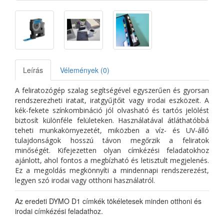
Leírás
Vélemények (0)
A feliratozógép szalag segítségével egyszerűen és gyorsan
rendszerezheti iratait, iratgyűjtőit vagy irodai eszközeit. A
kék-fekete színkombináció jól olvasható és tartós jelölést
biztosít különféle felületeken. Használatával átláthatóbbá
teheti munkakörnyezetét, miközben a víz- és UV-álló
tulajdonságok hosszú távon megőrzik a feliratok
minőségét. Kifejezetten olyan címkézési feladatokhoz
ajánlott, ahol fontos a megbízható és letisztult megjelenés.
Ez a megoldás megkönnyíti a mindennapi rendszerezést,
legyen szó irodai vagy otthoni használatról.
Az eredeti DYMO D1 címkék tökéletesek minden otthoni és
irodai címkézési feladathoz.