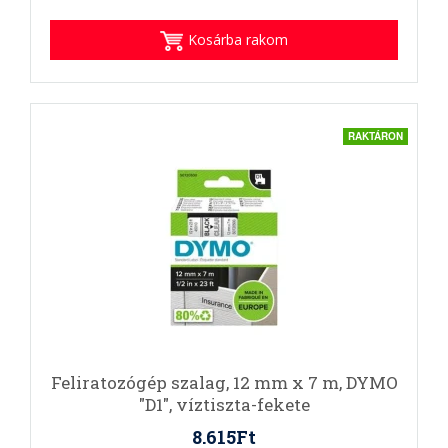
Kosárba rakom
RAKTÁRON
Feliratozógép szalag, 12 mm x 7 m, DYMO
"D1", víztiszta-fekete
8.615Ft