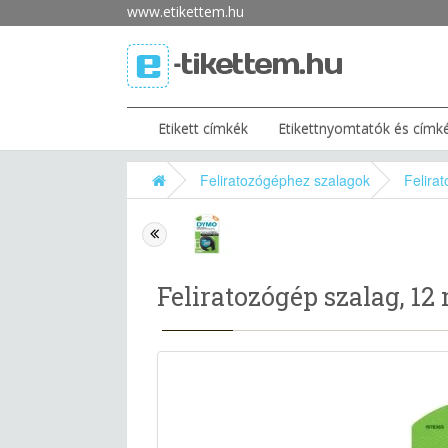
www.etikettem.hu
Etikett címkék
Etikettnyomtatók és címk
Feliratozógéphez szalagok
Felira
Feliratozógép szalag, 12