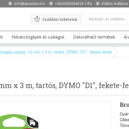
info@itpavilon.hu
+36203956949 (9-17h)
Elállás indítása
Szállítási feltételek
ék
Feliratozógépek és szalagok
Dekorálható termékek
Ár
tozógép szalag, 12 mm x 3 m, tartós, DYMO "D1", fekete-fehér
 mm x 3 m, tartós, DYMO "D1", fekete-f
Bru
Gyár
Cikk
Töme