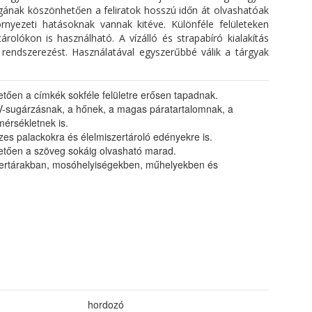
ának köszönhetően a feliratok hosszú időn át olvashatóak
nyezeti hatásoknak vannak kitéve. Különféle felületeken
rolókon is használható. A vízálló és strapabíró kialakítás
rendszerezést. Használatával egyszerűbbé válik a tárgyak
tően a címkék sokféle felületre erősen tapadnak.
az UV-sugárzásnak, a hőnek, a magas páratartalomnak, a
mérsékletnek is.
zes palackokra és élelmiszertároló edényekre is.
etően a szöveg sokáig olvasható marad.
zertárakban, mosóhelyiségekben, műhelyekben és
hordozó