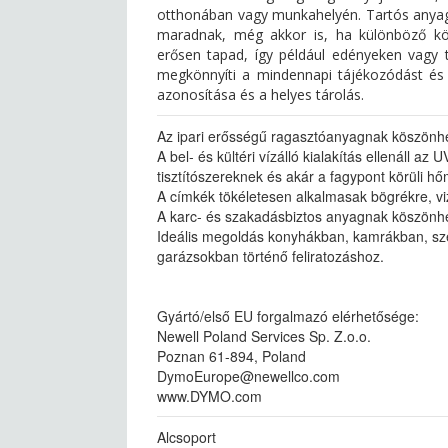
otthonában vagy munkahelyén. Tartós anyag
maradnak, még akkor is, ha különböző kör
erősen tapad, így például edényeken vagy tá
megkönnyíti a mindennapi tájékozódást és 
azonosítása és a helyes tárolás.
Az ipari erősségű ragasztóanyagnak köszönhe
A bel- és kültéri vízálló kialakítás ellenáll 
tisztítószereknek és akár a fagypont körüli hő
A címkék tökéletesen alkalmasak bögrékre, vi
A karc- és szakadásbiztos anyagnak köszönh
Ideális megoldás konyhákban, kamrákban, s
garázsokban történő feliratozáshoz.
Gyártó/első EU forgalmazó elérhetősége:
Newell Poland Services Sp. Z.o.o.
Poznan 61-894, Poland
DymoEurope@newellco.com
www.DYMO.com
Alcsoport