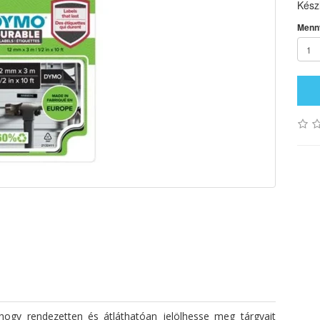
Készl
Menn
hogy rendezetten és átláthatóan jelölhesse meg tárgyait