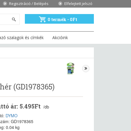
Regisztráció / Belépés
Elfelejtett jelszó
0 termék - 0Ft
azó szalagok és címkék
Akcióink
ehér (GD1978365)
ttó ár: 5.495Ft
/db
tó:
DYMO
szám: GD1978365
g: 0.04 kg