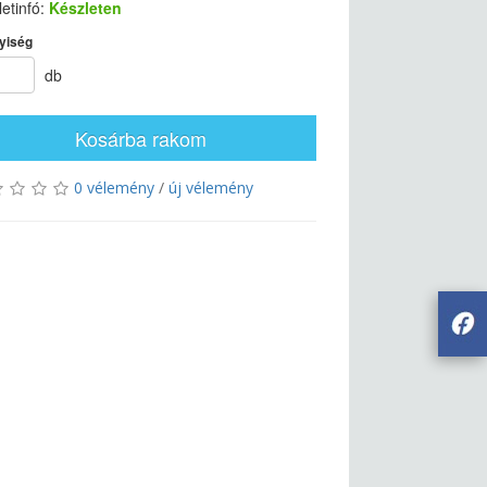
etinfó:
Készleten
yiség
db
Kosárba rakom
0 vélemény
/
új vélemény