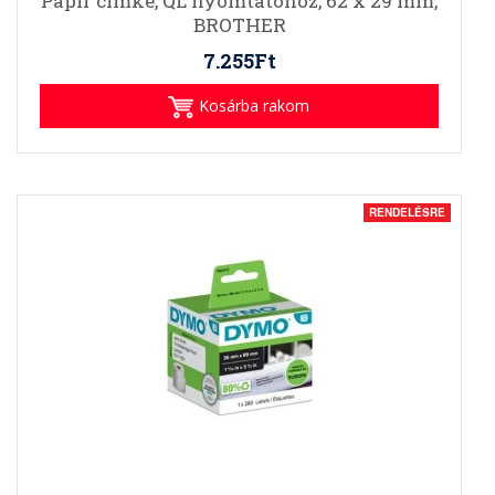
Papír címke, QL nyomtatóhoz, 62 x 29 mm,
BROTHER
7.255Ft
Kosárba rakom
RENDELÉSRE