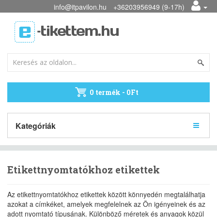
info@itpavilon.hu
+36203956949 (9-17h)
0 termék - 0Ft
Kategóriák
Etikettnyomtatókhoz etikettek
Az etikettnyomtatókhoz etikettek között könnyedén megtalálhatja
azokat a címkéket, amelyek megfelelnek az Ön igényeinek és az
adott nyomtató típusának. Különböző méretek és anyagok közül