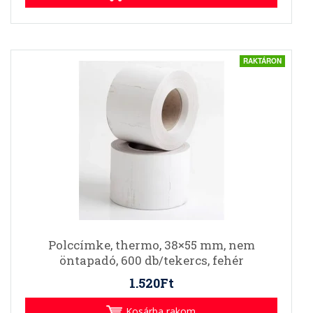
RAKTÁRON
Polccímke, thermo, 38×55 mm, nem
öntapadó, 600 db/tekercs, fehér
1.520Ft
Kosárba rakom