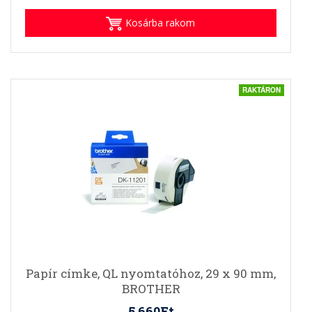
Kosárba rakom
RAKTÁRON
Papír címke, QL nyomtatóhoz, 29 x 90 mm,
BROTHER
5.660Ft