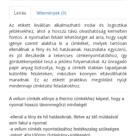
Leírás
Vélemények (0)
Az etikett kiválóan alkalmazható irodai és logisztikai
jelölésekhez, ahol a hosszú távú olvashatóság kiemelten
fontos. A nyomatlan felület lehetőséget ad arra, hogy saját
igénye szerint alakítsa ki a címkéket, melyek tartósan
ellenállnak a fény és hő hatásainak. Használata egyszerű,
és jól illeszkedik a tekercses címkenyomtatókhoz, így
gördülékenyebbé teszi a jelölési folyamatokat. Az önragadó
papír anyag biztosítja, hogy a címkék stabilan tapadjanak
különféle felületeken, miközben könnyen eltávolíthatók
maradnak. Ez az etikett praktikus megoldást nyújt
mindennapi címkézési feladatokhoz.
A vellum címkék előnye a thermo címkékhez képest, hogy a
nyomat hosszú távonmegőrzi minőségét
-ellenál a fény és hő hatásoknak, illetve az idő múlásával
sem fakul a nyomat
-a vellum címkék nyomtatásához festékszalag szükséges
-méret: 40x100mm (futásirány×szélesség)