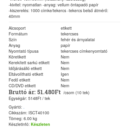
-kivitel: nyomatlan -anyag: vellum öntapadó papír
-kiszerelés: 1000 címke/tekercs -tekercs belső átmérő:
40mm
Alcsoport
etikett
Formátum
tekercses
Szín
fehér és árnyalatai
Anyag
papír
Nyomtató típusa
tekercses címkenyomtató
Köretikett
Nem
Kerekített sarkú etikett
Nem
Időjárásálló etikett
Nem
Eltávolítható etikett
Igen
Fedő etikett
Nem
CD/DVD etikett
Nem
Bruttó ár: 51.480Ft
/csom (10 tek)
Egységár: 5148Ft / tek
Gyártó:
.
Cikkszám: ISCT40100
Tömeg: 6.00 kg
Készletinfó:
Készleten