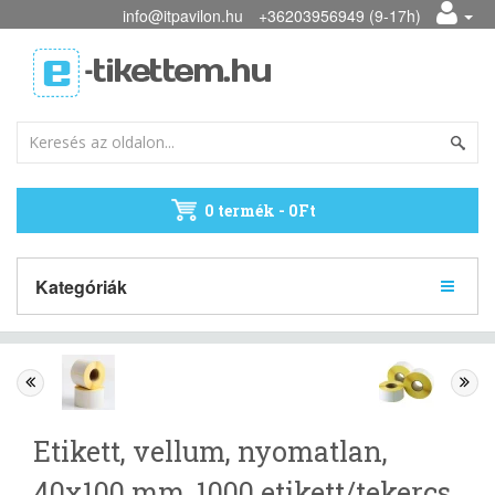
info@itpavilon.hu
+36203956949 (9-17h)
0 termék - 0Ft
Kategóriák
Etikett, vellum, nyomatlan,
40x100 mm, 1000 etikett/tekercs