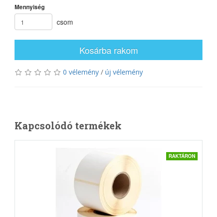
Mennyiség
csom
Kosárba rakom
0 vélemény
/
új vélemény
Kapcsolódó termékek
RAKTÁRON