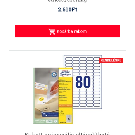
2.610Ft
Kosárba rakom
RENDELÉSRE
Etikett, univerzális, eltávolítható,