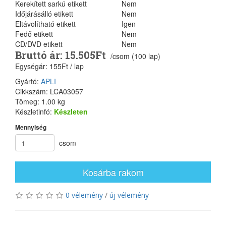
Kerekített sarkú etikett
Nem
Időjárásálló etikett
Nem
Eltávolítható etikett
Igen
Fedő etikett
Nem
CD/DVD etikett
Nem
Bruttó ár: 15.505Ft
/csom (100 lap)
Egységár: 155Ft / lap
Gyártó:
APLI
Cikkszám: LCA03057
Tömeg: 1.00 kg
Készletinfó:
Készleten
Mennyiség
csom
Kosárba rakom
0 vélemény
/
új vélemény