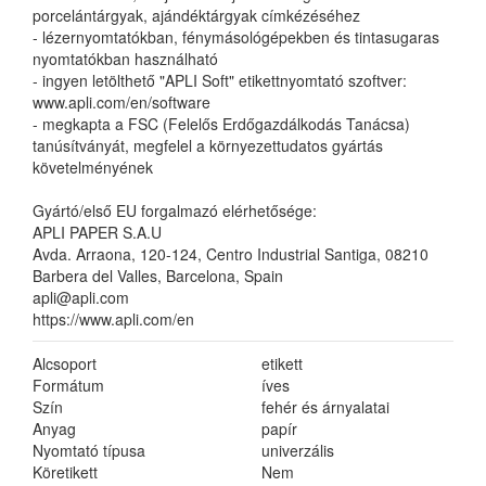
porcelántárgyak, ajándéktárgyak címkézéséhez
- lézernyomtatókban, fénymásológépekben és tintasugaras
nyomtatókban használható
- ingyen letölthető "APLI Soft" etikettnyomtató szoftver:
www.apli.com/en/software
- megkapta a FSC (Felelős Erdőgazdálkodás Tanácsa)
tanúsítványát, megfelel a környezettudatos gyártás
követelményének
Gyártó/első EU forgalmazó elérhetősége:
APLI PAPER S.A.U
Avda. Arraona, 120-124, Centro Industrial Santiga, 08210
Barbera del Valles, Barcelona, Spain
apli@apli.com
https://www.apli.com/en
Alcsoport
etikett
Formátum
íves
Szín
fehér és árnyalatai
Anyag
papír
Nyomtató típusa
univerzális
Köretikett
Nem