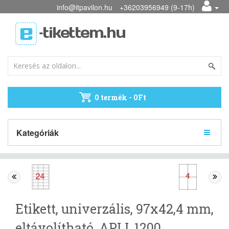
info@itpavilon.hu
+36203956949 (9-17h)
0 termék - 0Ft
Kategóriák
Etikett, univerzális, 97x42,4 mm,
eltávolítható, APLI, 1200