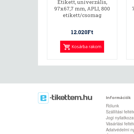
Etikett, univerzális,
97x67,7 mm, APLI, 800
etikett/csomag
12.020Ft
Kosárba rakom
Információk
Rólunk
Szállítási felté
Jogi nyilatkoza
Vásárlási felté
Adatvédelmi ny