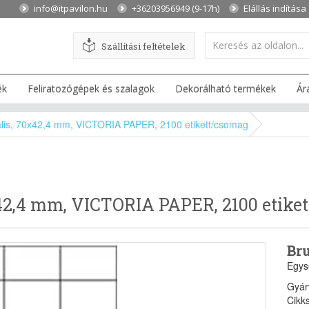
info@itpavilon.hu
+36203956949 (9-17h)
Elállás indítása
Szállítási feltételek
ék
Feliratozógépek és szalagok
Dekorálható termékek
Ár
rzális, 70x42,4 mm, VICTORIA PAPER, 2100 etikett/csomag
0x42,4 mm, VICTORIA PAPER, 2100 etike
Bru
Egysé
Gyár
Cikk