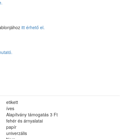
e.
sablonjához
itt érhető el.
mutató.
etikett
íves
Alapítvány támogatás 3 Ft
fehér és árnyalatai
papír
univerzális