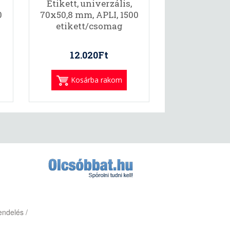
Etikett, univerzális,
0
70x50,8 mm, APLI, 1500
etikett/csomag
12.020Ft
Kosárba rakom
endelés /