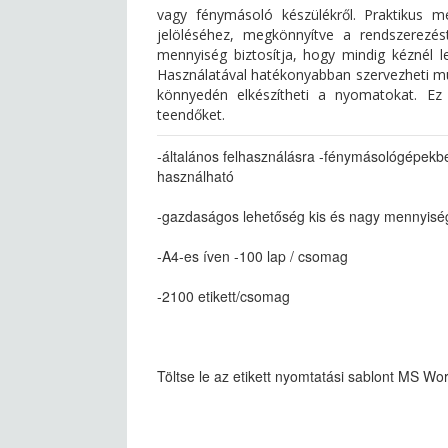
vagy fénymásoló készülékről. Praktikus m
jelöléséhez, megkönnyítve a rendszerezé
mennyiség biztosítja, hogy mindig kéznél l
Használatával hatékonyabban szervezheti mu
könnyedén elkészítheti a nyomatokat. Ez
teendőket.
-általános felhasználásra -fénymásológépekb
használható
-gazdaságos lehetőség kis és nagy mennyiség
-A4-es íven -100 lap / csomag
-2100 etikett/csomag
Töltse le az etikett nyomtatási sablont MS W