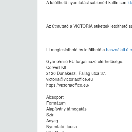
A letölthető nyomtatási sablonért kattintson
id
Az útmutató a VICTORIA etikettek letölthető 
Itt megtekinthető és letölthető a
használati út
Gyártó/első EU forgalmazó elérhetősége:
Corwell Kft
2120 Dunakeszi, Pallag utca 37.
victoria@victoriaoffice.eu
https://victoriaoffice.eu/
Alcsoport
Formátum
Alapítvány támogatás
Szín
Anyag
Nyomtató típusa