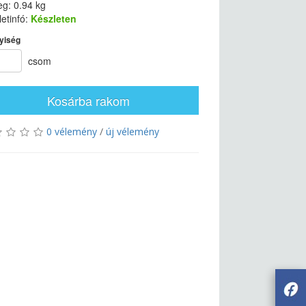
g: 0.94 kg
etinfó:
Készleten
yiség
csom
Kosárba rakom
0 vélemény
/
új vélemény