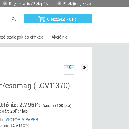
Regisztráció / Belépés
Elfelejtett jelszó
0 termék - 0Ft
azó szalagok és címkék
Akcióink
tt/csomag (LCV11370)
ttó ár: 2.795Ft
/csom (100 lap)
gár: 28Ft / lap
tó:
VICTORIA PAPER
szám: LCV11370