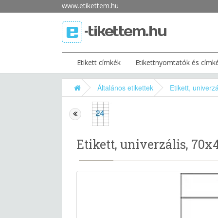
www.etikettem.hu
Etikett címkék
Etikettnyomtatók és címk
Általános etikettek
Etikett, unive
Etikett, univerzális, 7