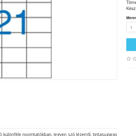
Töme
Készl
Menn
tó különféle nyomtatókban, legyen szó lézerről, tintasugaras