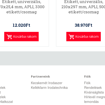
Etikett, univerzális,
Etikett, univerzális,
70x25,4 mm, APLI, 3300
210x297 mm, APLI, 50
etikett/csomag
etikett/csomag
12.020Ft
38.970Ft
Kosárba rakom
Kosárba rakom
Partnereink
Fiók
Kecskemét Irodaszer
Fiók
telek
Kellékfarm Irodatechnika
Rendelések
t
Kívánságlista
telek
Hírlevél megr
ilatkozat
lemondás