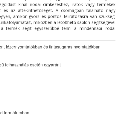
egoldást kínál irodai címkézéshez, iratok vagy termékek
st és az áttekinthetőséget. A csomagban található nagy
egyen, amikor gyors és pontos feliratozásra van szükség.
nkafolyamatait, miközben a letölthető sablon segítségével
 a termék segít egyszerűbbé tenni a mindennapi irodai
en, lézernyomtatókban és tintasugaras nyomtatókban
ű felhasználás esetén egyaránt
ord formátumban.