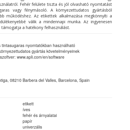
ználatról. Fehér felülete tiszta és jól olvasható nyomtatást
sugaras vagy fénymásoló. A környezettudatos gyártásból
óbb működéshez. Az etikettek alkalmazása megkönnyíti a
dülékenyebbé válik a mindennapi munka. Az ingyenesen
 támogatja a hatékony felhasználást.
 tintasugaras nyomtatókban használható
 környezettudatos gyártás követelményeinek
ó szoftver: www.apli.com/en/software
tiga, 08210 Barbera del Valles, Barcelona, Spain
etikett
íves
fehér és árnyalatai
papír
univerzális