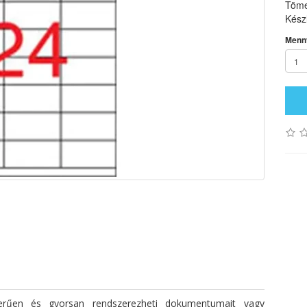
Töme
Készl
Menn
szerűen és gyorsan rendszerezheti dokumentumait vagy