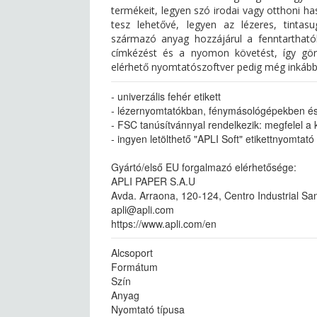
termékeit, legyen szó irodai vagy otthoni has
tesz lehetővé, legyen az lézeres, tinta
származó anyag hozzájárul a fenntarthat
címkézést és a nyomon követést, így gör
elérhető nyomtatószoftver pedig még inkább
- univerzális fehér etikett
- lézernyomtatókban, fénymásológépekben és
- FSC tanúsítvánnyal rendelkezik: megfelel a
- ingyen letölthető "APLI Soft" etikettnyomtat
Gyártó/első EU forgalmazó elérhetősége:
APLI PAPER S.A.U
Avda. Arraona, 120-124, Centro Industrial San
apli@apli.com
https://www.apli.com/en
Alcsoport
Formátum
Szín
Anyag
Nyomtató típusa