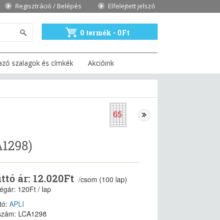
Regisztráció / Belépés
Elfelejtett jelszó
0 termék - 0Ft
azó szalagok és címkék
Akcióink
A1298)
ttó ár: 12.020Ft
/csom (100 lap)
égár: 120Ft / lap
tó:
APLI
szám: LCA1298