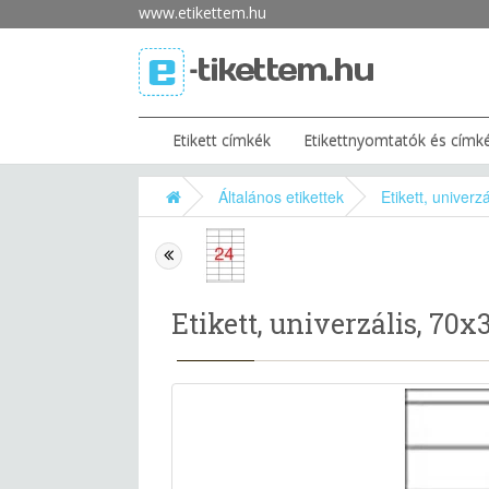
www.etikettem.hu
Etikett címkék
Etikettnyomtatók és címk
Általános etikettek
Etikett, univer
Etikett, univerzális, 70