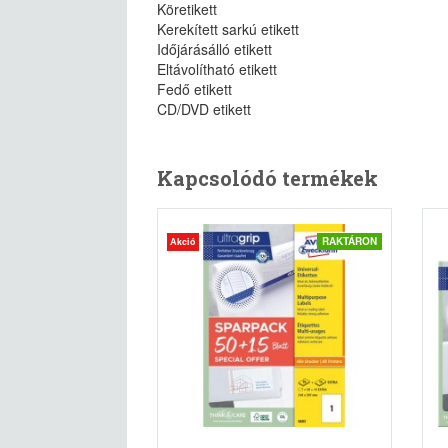
Köretikett
Kerekített sarkú etikett
Időjárásálló etikett
Eltávolítható etikett
Fedő etikett
CD/DVD etikett
Kapcsolódó termékek
RAKTÁRON
Akció