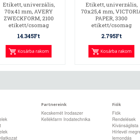
Etikett, univerzális,
Etikett, univerzális,
70x41 mm, AVERY
70x25,4 mm, VICTORI
ZWECKFORM, 2100
PAPER, 3300
etikett/csomag
etikett/csomag
14.345Ft
2.795Ft
Kosárba rakom
Kosárba rakom
Partnereink
Fiók
Kecskemét Irodaszer
Fiók
telek
Kellékfarm Irodatechnika
Rendelések
t
Kívánságlista
telek
Hírlevél megr
ilatkozat
lemondás