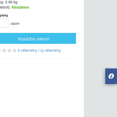
g: 0.96 kg
etinfó:
Készleten
yiség
csom
Kosárba rakom
0 vélemény
/
új vélemény