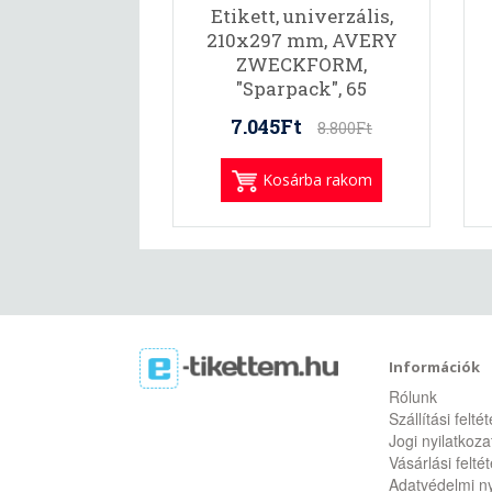
Etikett, univerzális,
210x297 mm, AVERY
ZWECKFORM,
"Sparpack", 65
etikett/csomag
7.045Ft
8.800Ft
Kosárba rakom
Információk
Rólunk
Szállítási felté
Jogi nyilatkoza
Vásárlási felté
Adatvédelmi ny