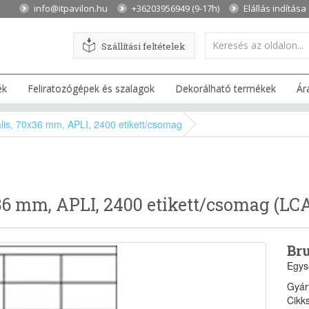
info@itpavilon.hu
+36203956949 (9-17h)
Elállás indítása
Szállítási feltételek
ék
Feliratozógépek és szalagok
Dekorálható termékek
Ár
zális, 70x36 mm, APLI, 2400 etikett/csomag
x36 mm, APLI, 2400 etikett/csomag (LC
Bru
Egys
Gyár
Cikk