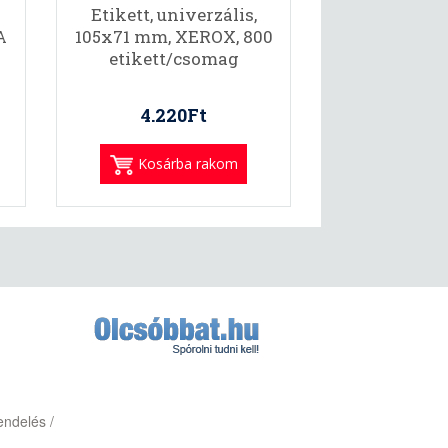
Etikett, univerzális,
A
105x71 mm, XEROX, 800
etikett/csomag
4.220Ft
Kosárba rakom
endelés /