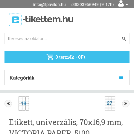
info@itpavilon.hu
+36203956949 (9-17h)
0 termék - 0Ft
Kategóriák
Etikett, univerzális, 70x16,9 mm,
VICTORIA PAPER, 5100