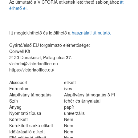
Az útmutató a VICTORIA etikettek letölthető sablonjához
itt
érhető el.
Itt megtekinthető és letölthető a
használati útmutató.
Gyártó/első EU forgalmazó elérhetősége:
Corwell Kft
2120 Dunakeszi, Pallag utca 37.
victoria@victoriaoffice.eu
https://victoriaoffice.eu/
Alcsoport
etikett
Formátum
íves
Alapítvány támogatás
Alapítvány támogatás 3 Ft
Szín
fehér és árnyalatai
Anyag
papír
Nyomtató típusa
univerzális
Köretikett
Nem
Kerekített sarkú etikett
Nem
Időjárásálló etikett
Nem
Eltávolítható etikett
Nem