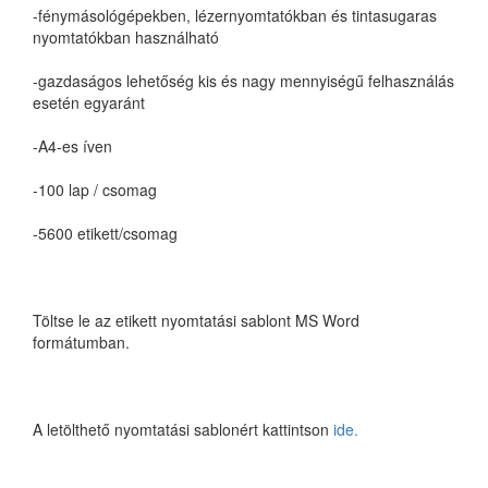
-fénymásológépekben, lézernyomtatókban és tintasugaras
nyomtatókban használható
-gazdaságos lehetőség kis és nagy mennyiségű felhasználás
esetén egyaránt
-A4-es íven
-100 lap / csomag
-5600 etikett/csomag
Töltse le az etikett nyomtatási sablont MS Word
formátumban.
A letölthető nyomtatási sablonért kattintson
ide.