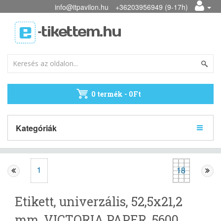
info@itpavilon.hu
+36203956949 (9-17h)
0 termék - 0Ft
Kategóriák
Etikett, univerzális, 52,5x21,2
mm, VICTORIA PAPER, 5600