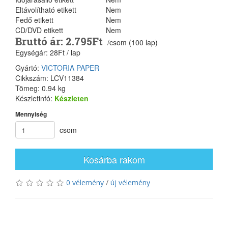
Eltávolítható etikett
Nem
Fedő etikett
Nem
CD/DVD etikett
Nem
Bruttó ár: 2.795Ft
/csom (100 lap)
Egységár: 28Ft / lap
Gyártó:
VICTORIA PAPER
Cikkszám: LCV11384
Tömeg: 0.94 kg
Készletinfó:
Készleten
Mennyiség
csom
Kosárba rakom
0 vélemény
/
új vélemény