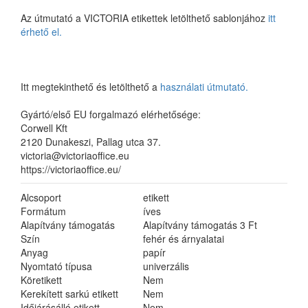
Az útmutató a VICTORIA etikettek letölthető sablonjához
itt
érhető el.
Itt megtekinthető és letölthető a
használati útmutató.
Gyártó/első EU forgalmazó elérhetősége:
Corwell Kft
2120 Dunakeszi, Pallag utca 37.
victoria@victoriaoffice.eu
https://victoriaoffice.eu/
Alcsoport
etikett
Formátum
íves
Alapítvány támogatás
Alapítvány támogatás 3 Ft
Szín
fehér és árnyalatai
Anyag
papír
Nyomtató típusa
univerzális
Köretikett
Nem
Kerekített sarkú etikett
Nem
Időjárásálló etikett
Nem