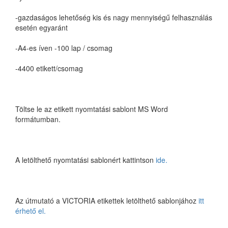
-gazdaságos lehetőség kis és nagy mennyiségű felhasználás
esetén egyaránt
-A4-es íven -100 lap / csomag
-4400 etikett/csomag
Töltse le az etikett nyomtatási sablont MS Word
formátumban.
A letölthető nyomtatási sablonért kattintson
ide.
Az útmutató a VICTORIA etikettek letölthető sablonjához
itt
érhető el.