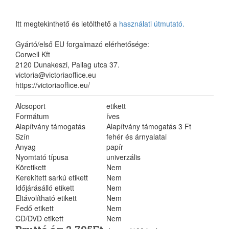
Itt megtekinthető és letölthető a
használati útmutató.
Gyártó/első EU forgalmazó elérhetősége:
Corwell Kft
2120 Dunakeszi, Pallag utca 37.
victoria@victoriaoffice.eu
https://victoriaoffice.eu/
Alcsoport
etikett
Formátum
íves
Alapítvány támogatás
Alapítvány támogatás 3 Ft
Szín
fehér és árnyalatai
Anyag
papír
Nyomtató típusa
univerzális
Köretikett
Nem
Kerekített sarkú etikett
Nem
Időjárásálló etikett
Nem
Eltávolítható etikett
Nem
Fedő etikett
Nem
CD/DVD etikett
Nem