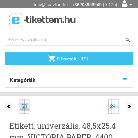
info@itpavilon.hu
+36203956949 (9-17h)
0 termék - 0Ft
Kategóriák
Etikett, univerzális, 48,5x25,4
mm, VICTORIA PAPER, 4400