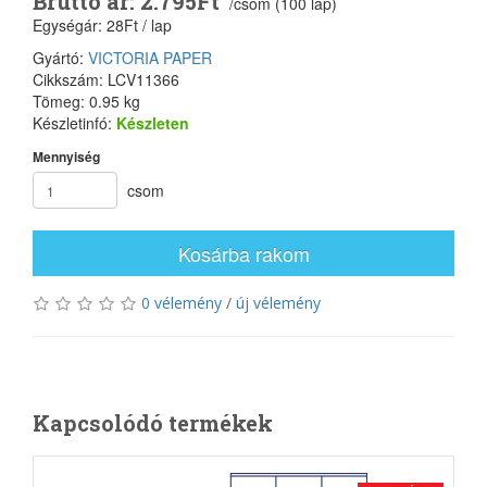
Bruttó ár: 2.795Ft
/csom (100 lap)
Egységár: 28Ft / lap
Gyártó:
VICTORIA PAPER
Cikkszám: LCV11366
Tömeg: 0.95 kg
Készletinfó:
Készleten
Mennyiség
csom
Kosárba rakom
0 vélemény
/
új vélemény
Kapcsolódó termékek