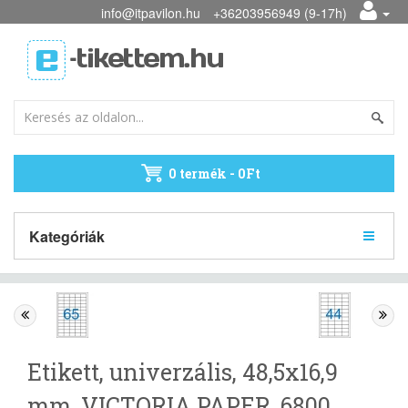
info@itpavilon.hu
+36203956949 (9-17h)
0 termék - 0Ft
Kategóriák
Etikett, univerzális, 48,5x16,9
mm, VICTORIA PAPER, 6800