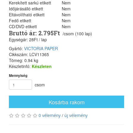
Kerekített sarkú etikett
Nem
Időjárásálló etikett
Nem
Eltávolítható etikett
Nem
Fedő etikett
Nem
CD/DVD etikett
Nem
Bruttó ár: 2.795Ft
/csom (100 lap)
Egységár: 28Ft / lap
Gyártó:
VICTORIA PAPER
Cikkszám: LCV11365
Tömeg: 0.94 kg
Készletinfó:
Készleten
Mennyiség
csom
Kosárba rakom
0 vélemény
/
új vélemény