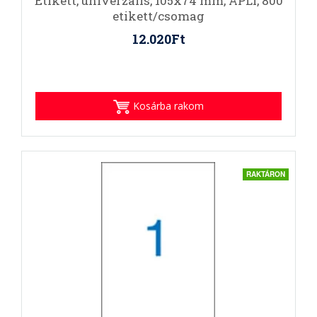
Etikett, univerzális, 105x74 mm, APLI, 800
etikett/csomag
12.020Ft
Kosárba rakom
RAKTÁRON