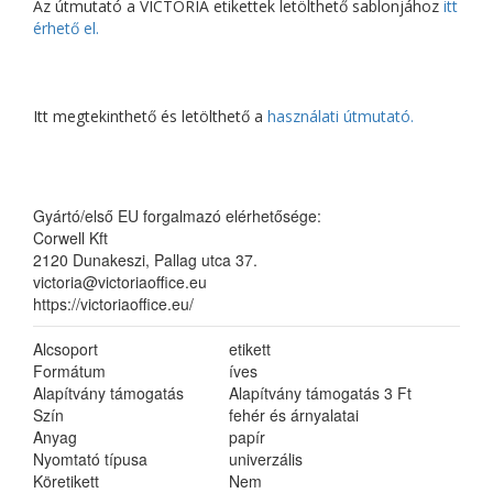
Az útmutató a VICTORIA etikettek letölthető sablonjához
itt
érhető el.
Itt megtekinthető és letölthető a
használati útmutató.
Gyártó/első EU forgalmazó elérhetősége:
Corwell Kft
2120 Dunakeszi, Pallag utca 37.
victoria@victoriaoffice.eu
https://victoriaoffice.eu/
Alcsoport
etikett
Formátum
íves
Alapítvány támogatás
Alapítvány támogatás 3 Ft
Szín
fehér és árnyalatai
Anyag
papír
Nyomtató típusa
univerzális
Köretikett
Nem