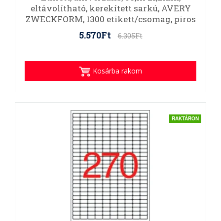
eltávolítható, kerekített sarkú, AVERY
ZWECKFORM, 1300 etikett/csomag, piros
5.570Ft
6.305Ft
Kosárba rakom
RAKTÁRON