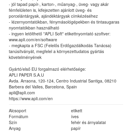
- jól tapad papír-, karton-, műanyag-, üveg- vagy akár
fémfelületen is, kifejezetten ajánlott üveg- és
porcelántárgyak, ajándéktárgyak címkézéséhez
- lézernyomtatókban, fénymásológépekben és tintasugaras
nyomtatókban használható
- ingyen letölthető "APLI Soft" etikettnyomtató szoftver:
www.apli.com/en/software
- megkapta a FSC (Felelős Erdőgazdálkodás Tanácsa)
tanúsítványát, megfelel a környezettudatos gyártás
követelményének
Gyártó/első EU forgalmazó elérhetősége:
APLI PAPER S.A.U
Avda. Arraona, 120-124, Centro Industrial Santiga, 08210
Barbera del Valles, Barcelona, Spain
apli@apli.com
https://www.apli.com/en
Alcsoport
etikett
Formátum
íves
Szín
fehér és árnyalatai
Anyag
papír