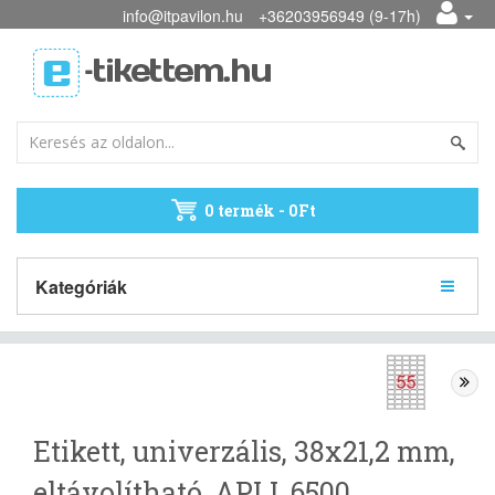
info@itpavilon.hu
+36203956949 (9-17h)
0 termék - 0Ft
Kategóriák
Etikett, univerzális, 38x21,2 mm,
eltávolítható, APLI, 6500