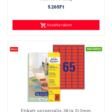
5.265Ft
Kosárba rakom
RAKTÁRON
Akció
Etikett, univerzális, 38,1x 21,2mm,