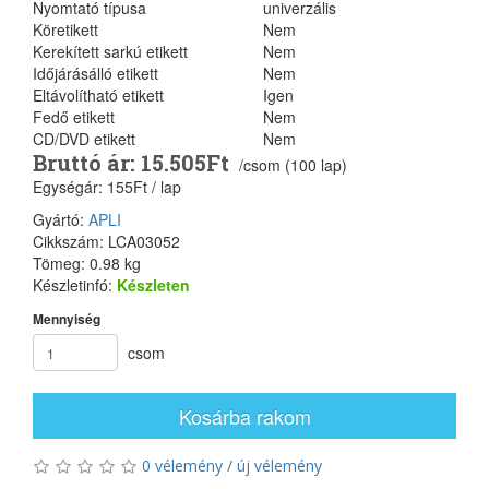
Nyomtató típusa
univerzális
Köretikett
Nem
Kerekített sarkú etikett
Nem
Időjárásálló etikett
Nem
Eltávolítható etikett
Igen
Fedő etikett
Nem
CD/DVD etikett
Nem
Bruttó ár: 15.505Ft
/csom (100 lap)
Egységár: 155Ft / lap
Gyártó:
APLI
Cikkszám: LCA03052
Tömeg: 0.98 kg
Készletinfó:
Készleten
Mennyiség
csom
Kosárba rakom
0 vélemény
/
új vélemény