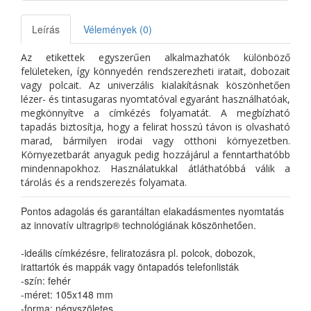
Leírás
Vélemények (0)
Az etikettek egyszerűen alkalmazhatók különböző
felületeken, így könnyedén rendszerezheti iratait, dobozait
vagy polcait. Az univerzális kialakításnak köszönhetően
lézer- és tintasugaras nyomtatóval egyaránt használhatóak,
megkönnyítve a címkézés folyamatát. A megbízható
tapadás biztosítja, hogy a felirat hosszú távon is olvasható
marad, bármilyen irodai vagy otthoni környezetben.
Környezetbarát anyaguk pedig hozzájárul a fenntarthatóbb
mindennapokhoz. Használatukkal átláthatóbbá válik a
tárolás és a rendszerezés folyamata.
Pontos adagolás és garantáltan elakadásmentes nyomtatás
az innovatív ultragrip® technológiának köszönhetően.
-ideális címkézésre, feliratozásra pl. polcok, dobozok,
irattartók és mappák vagy öntapadós telefonlisták
-szín: fehér
-méret: 105x148 mm
-forma: négyszöletes