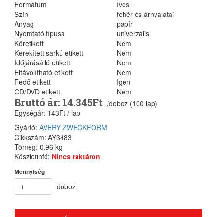
Formátum
íves
Szín
fehér és árnyalatai
Anyag
papír
Nyomtató típusa
univerzális
Köretikett
Nem
Kerekített sarkú etikett
Nem
Időjárásálló etikett
Nem
Eltávolítható etikett
Nem
Fedő etikett
Igen
CD/DVD etikett
Nem
Bruttó ár: 14.345Ft
/doboz (100 lap)
Egységár: 143Ft / lap
Gyártó:
AVERY ZWECKFORM
Cikkszám: AY3483
Tömeg: 0.96 kg
Készletinfó:
Nincs raktáron
Mennyiség
doboz