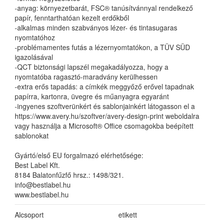
-anyag: környezetbarát, FSC® tanúsítvánnyal rendelkező
papír, fenntarthatóan kezelt erdőkből
-alkalmas minden szabványos lézer- és tintasugaras
nyomtatóhoz
-problémamentes futás a lézernyomtatókon, a TÜV SÜD
igazolásával
-QCT biztonsági lapszél megakadályozza, hogy a
nyomtatóba ragasztó-maradvány kerülhessen
-extra erős tapadás: a címkék meggyőző erővel tapadnak
papírra, kartonra, üvegre és műanyagra egyaránt
-ingyenes szoftverünkért és sablonjainkért látogasson el a
https://www.avery.hu/szoftver/avery-design-print weboldalra
vagy használja a Microsoft® Office csomagokba beépített
sablonokat
Gyártó/első EU forgalmazó elérhetősége:
Best Label Kft.
8184 Balatonfűzfő hrsz.: 1498/321.
info@bestlabel.hu
www.bestlabel.hu
Alcsoport
etikett