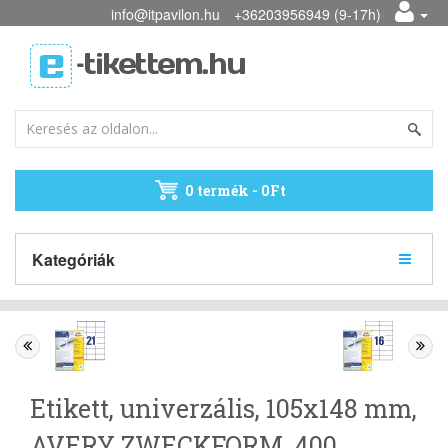
info@itpavilon.hu
+36203956949 (9-17h)
0 termék - 0Ft
Kategóriák
Etikett, univerzális, 105x148 mm,
AVERY ZWECKFORM, 400