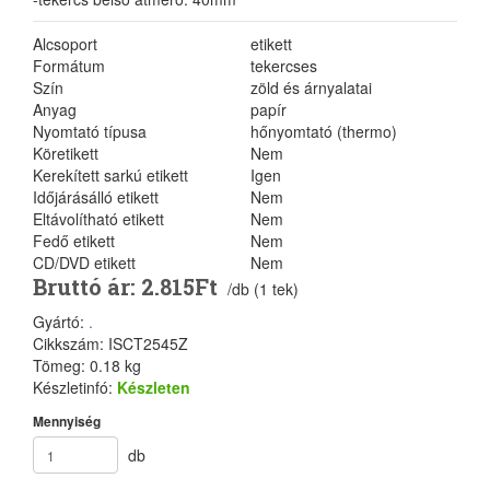
Alcsoport
etikett
Formátum
tekercses
Szín
zöld és árnyalatai
Anyag
papír
Nyomtató típusa
hőnyomtató (thermo)
Köretikett
Nem
Kerekített sarkú etikett
Igen
Időjárásálló etikett
Nem
Eltávolítható etikett
Nem
Fedő etikett
Nem
CD/DVD etikett
Nem
Bruttó ár: 2.815Ft
/db (1 tek)
Gyártó:
.
Cikkszám: ISCT2545Z
Tömeg: 0.18 kg
Készletinfó:
Készleten
Mennyiség
db