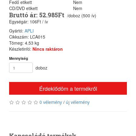
Fedő etikett
Nem
CD/DVD etikett
Nem
Bruttó ár: 52.985Ft
/doboz (500 ív)
Egységár: 106Ft / ív
Gyártó:
APLI
Cikkszám: LCA015
Tömeg: 4.53 kg
Készletinfó:
Nincs raktáron
Mennyiség
doboz
Érdeklődöm a termékről
0 vélemény
/
új vélemény
Kapcsolódó termékek