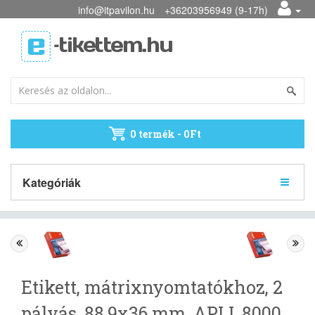
info@itpavilon.hu
+36203956949 (9-17h)
0 termék - 0Ft
Kategóriák
Etikett, mátrixnyomtatókhoz, 2
pályás, 88,9x36 mm, APLI, 8000