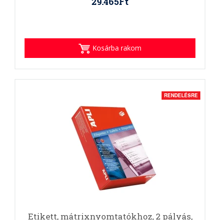
29.465Ft
Kosárba rakom
RENDELÉSRE
Etikett, mátrixnyomtatókhoz, 2 pályás,