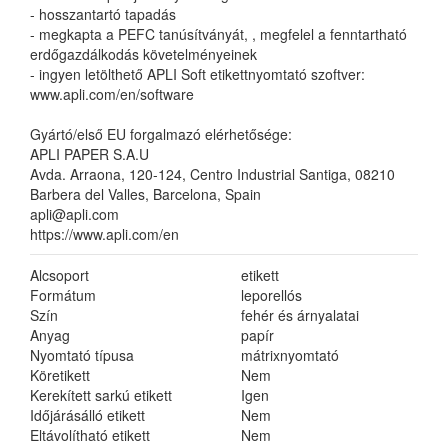
- hosszantartó tapadás
- megkapta a PEFC tanúsítványát, , megfelel a fenntartható
erdőgazdálkodás követelményeinek
- ingyen letölthető APLI Soft etikettnyomtató szoftver:
www.apli.com/en/software
Gyártó/első EU forgalmazó elérhetősége:
APLI PAPER S.A.U
Avda. Arraona, 120-124, Centro Industrial Santiga, 08210
Barbera del Valles, Barcelona, Spain
apli@apli.com
https://www.apli.com/en
Alcsoport
etikett
Formátum
leporellós
Szín
fehér és árnyalatai
Anyag
papír
Nyomtató típusa
mátrixnyomtató
Köretikett
Nem
Kerekített sarkú etikett
Igen
Időjárásálló etikett
Nem
Eltávolítható etikett
Nem