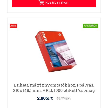
Kosárba rakom
RAKTÁRON
Akció
Etikett, mátrixnyomtatókhoz, 1 pályás,
210x148,1 mm, APLI, 1000 etikett/csomag
2.805Ft
49.775Ft