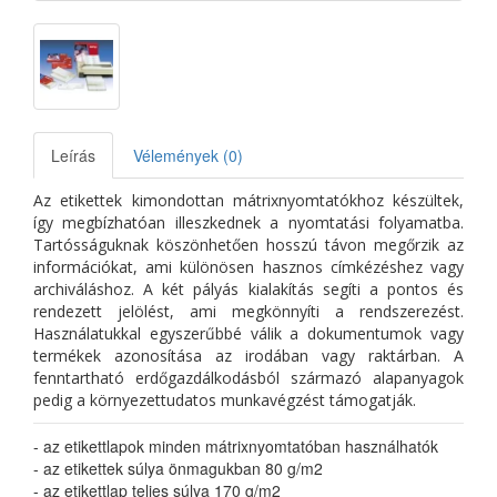
Leírás
Vélemények (0)
Az etikettek kimondottan mátrixnyomtatókhoz készültek,
így megbízhatóan illeszkednek a nyomtatási folyamatba.
Tartósságuknak köszönhetően hosszú távon megőrzik az
információkat, ami különösen hasznos címkézéshez vagy
archiváláshoz. A két pályás kialakítás segíti a pontos és
rendezett jelölést, ami megkönnyíti a rendszerezést.
Használatukkal egyszerűbbé válik a dokumentumok vagy
termékek azonosítása az irodában vagy raktárban. A
fenntartható erdőgazdálkodásból származó alapanyagok
pedig a környezettudatos munkavégzést támogatják.
- az etikettlapok minden mátrixnyomtatóban használhatók
- az etikettek súlya önmagukban 80 g/m2
- az etikettlap teljes súlya 170 g/m2