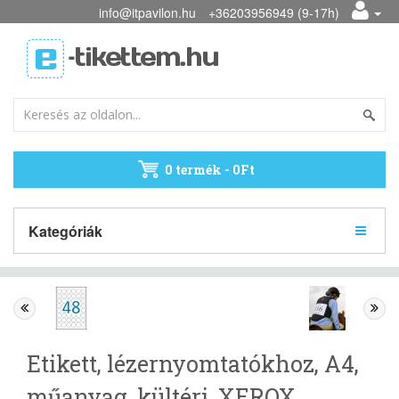
info@itpavilon.hu
+36203956949 (9-17h)
0 termék - 0Ft
Kategóriák
Etikett, lézernyomtatókhoz, A4,
műanyag, kültéri, XEROX