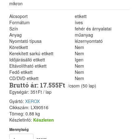
mikron
Alcsoport
etikett
Formátum
íves
Szín
fehér és árnyalatai
Anyag
műanyag
Nyomtató típusa
lézernyomtató
Köretikett
Nem
Kerekített sarkú etikett
Nem
Időjárásálló etikett
Igen
Eltávolítható etikett
Nem
Fedő etikett
Nem
CD/DVD etikett
Nem
Bruttó ár: 17.555Ft
/csom (50 lap)
Egységár: 351Ft / lap
Gyártó:
XEROX
Cikkszám: LX90516
Tömeg: 0.88 kg
Készletinfó:
Készleten
Mennyiség
csom