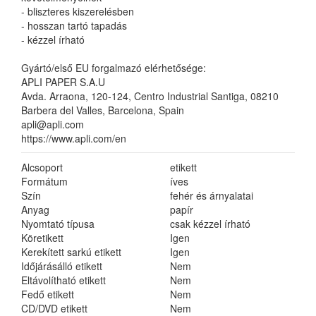
- bliszteres kiszerelésben
- hosszan tartó tapadás
- kézzel írható
Gyártó/első EU forgalmazó elérhetősége:
APLI PAPER S.A.U
Avda. Arraona, 120-124, Centro Industrial Santiga, 08210
Barbera del Valles, Barcelona, Spain
apli@apli.com
https://www.apli.com/en
Alcsoport
etikett
Formátum
íves
Szín
fehér és árnyalatai
Anyag
papír
Nyomtató típusa
csak kézzel írható
Köretikett
Igen
Kerekített sarkú etikett
Igen
Időjárásálló etikett
Nem
Eltávolítható etikett
Nem
Fedő etikett
Nem
CD/DVD etikett
Nem