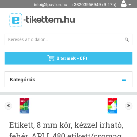
info@itpavilon.hu
+36203956949 (9-17h)
0 termék - 0Ft
Kategóriák
Etikett, 8 mm kör, kézzel írható,
fehér, APLI, 480 etikett/csomag