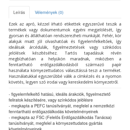
Leírás
Vélemények (0)
Ezek az apró, kézzel írható etikettek egyszerűvé teszik a
termékek vagy dokumentumok egyéni megjelölését, így
gyorsan és átláthatóan rendszerezheti munkáját. Fehér, kör
alakjuk miatt jól olvashatóak és figyelemfelkeltőek, így
ideálisak árcédulák, figyelmeztetések vagy színkódos
jelölések készítéséhez. Tartós tapadásuk révén
megbízhatóan a helyükön maradnak, miközben a
fenntartható erdőgazdálkodásból származó papír
használata környezettudatos választássá teszi a terméket.
Használatukkal egyszerűbbé válik a címkézés és a nyomon
követés, legyen szó irodai vagy kereskedelmi környezetről.
- figyelemfelkeltő hatású, ideális árakciók, figyelmeztető
feliratok készítésére, vagy színkódos jelölésre
- megkapta a PEFC tanúsítványát, megfelel a nemzetközi
fenntartható erdőgazdálkodás követelményeinek
- megkapta az FSC (Felelős Erdőgazdálkodás Tanácsa)
tanúsítványát, megfelel a környezettudatos gyártás
követelményeinek