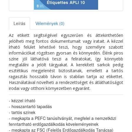
Leírás
Vélemények (0)
Az etikett segítségével egyszerűen és áttekinthetően
jelölheti meg fontos dokumentumait vagy iratait. A kézzel
írható felület lehetővé teszi, hogy személyre szabott
információkat rögzítsen gyorsan és könnyedén. Élénk piros
színe jól láthatóvá teszi a feliratokat, így könnyebb
megtalálni a jelölt tárgyakat. A kerekített sarkok pedig
esztétikus megjelenést biztosítanak, emellett a tartós
ragasztás hosszabb távon is stabilan tartja az etikettet.
Használatával növelheti a rendezettséget és átláthatóságot
irodai vagy otthoni környezetben egyaránt.
- kézzel írható
- hosszantartó tapadás
- tartós színek
- megkapta a PEFC tanúsítványát, megfelel a nemzetközi
fenntartható erdőgazdálkodás köveleményeinek
- megkapta az FSC (Felelős Erdőgazdálkodás Tanácsa)