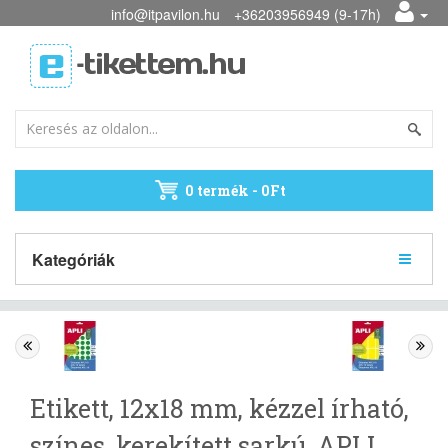
info@itpavilon.hu
+36203956949 (9-17h)
0 termék - 0Ft
Kategóriák
Etikett, 12x18 mm, kézzel írható,
színes, kerekített sarkú, APLI,