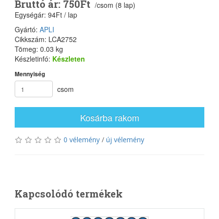
Bruttó ár: 750Ft
/csom (8 lap)
Egységár: 94Ft / lap
Gyártó:
APLI
Cikkszám: LCA2752
Tömeg: 0.03 kg
Készletinfó:
Készleten
Mennyiség
csom
Kosárba rakom
0 vélemény
/
új vélemény
Kapcsolódó termékek