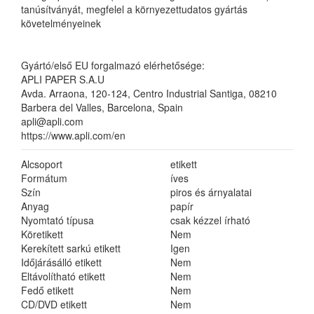
tanúsítványát, megfelel a környezettudatos gyártás
követelményeinek
Gyártó/első EU forgalmazó elérhetősége:
APLI PAPER S.A.U
Avda. Arraona, 120-124, Centro Industrial Santiga, 08210
Barbera del Valles, Barcelona, Spain
apli@apli.com
https://www.apli.com/en
Alcsoport
etikett
Formátum
íves
Szín
piros és árnyalatai
Anyag
papír
Nyomtató típusa
csak kézzel írható
Köretikett
Nem
Kerekített sarkú etikett
Igen
Időjárásálló etikett
Nem
Eltávolítható etikett
Nem
Fedő etikett
Nem
CD/DVD etikett
Nem