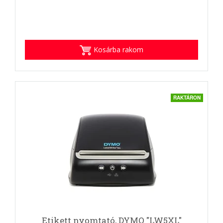
Kosárba rakom
RAKTÁRON
Etikett nyomtató, DYMO "LW5XL"