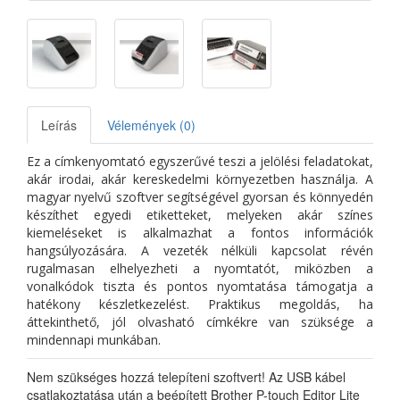
Leírás
Vélemények (0)
Ez a címkenyomtató egyszerűvé teszi a jelölési feladatokat,
akár irodai, akár kereskedelmi környezetben használja. A
magyar nyelvű szoftver segítségével gyorsan és könnyedén
készíthet egyedi etiketteket, melyeken akár színes
kiemeléseket is alkalmazhat a fontos információk
hangsúlyozására. A vezeték nélküli kapcsolat révén
rugalmasan elhelyezheti a nyomtatót, miközben a
vonalkódok tiszta és pontos nyomtatása támogatja a
hatékony készletkezelést. Praktikus megoldás, ha
áttekinthető, jól olvasható címkékre van szüksége a
mindennapi munkában.
Nem szükséges hozzá telepíteni szoftvert! Az USB kábel
csatlakoztatása után a beépített Brother P-touch Editor Lite