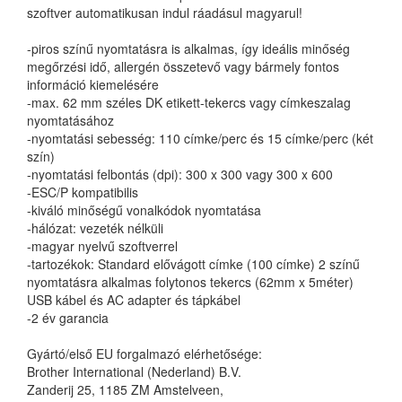
szoftver automatikusan indul ráadásul magyarul!
-piros színű nyomtatásra is alkalmas, így ideális minőség
megőrzési idő, allergén összetevő vagy bármely fontos
információ kiemelésére
-max. 62 mm széles DK etikett-tekercs vagy címkeszalag
nyomtatásához
-nyomtatási sebesség: 110 címke/perc és 15 címke/perc (két
szín)
-nyomtatási felbontás (dpi): 300 x 300 vagy 300 x 600
-ESC/P kompatibilis
-kiváló minőségű vonalkódok nyomtatása
-hálózat: vezeték nélküli
-magyar nyelvű szoftverrel
-tartozékok: Standard elővágott címke (100 címke) 2 színű
nyomtatásra alkalmas folytonos tekercs (62mm x 5méter)
USB kábel és AC adapter és tápkábel
-2 év garancia
Gyártó/első EU forgalmazó elérhetősége:
Brother International (Nederland) B.V.
Zanderij 25, 1185 ZM Amstelveen,