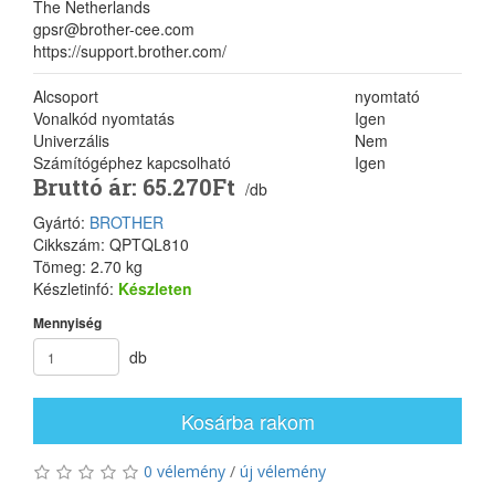
The Netherlands
gpsr@brother-cee.com
https://support.brother.com/
Alcsoport
nyomtató
Vonalkód nyomtatás
Igen
Univerzális
Nem
Számítógéphez kapcsolható
Igen
Bruttó ár: 65.270Ft
/db
Gyártó:
BROTHER
Cikkszám: QPTQL810
Tömeg: 2.70 kg
Készletinfó:
Készleten
Mennyiség
db
Kosárba rakom
0 vélemény
/
új vélemény