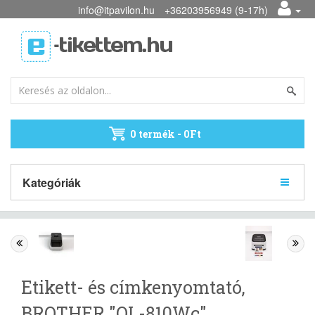
info@itpavilon.hu
+36203956949 (9-17h)
0 termék - 0Ft
Kategóriák
Etikett- és címkenyomtató,
BROTHER "QL-810Wc"